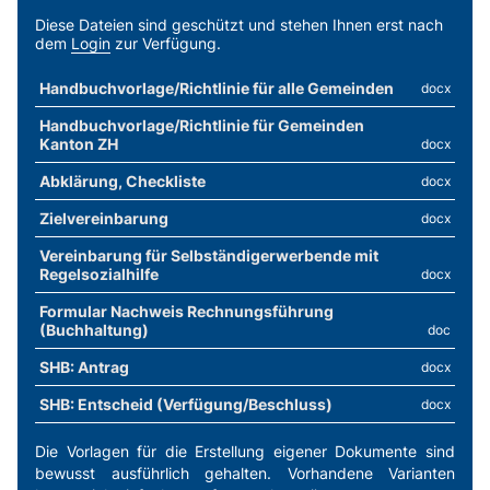
SKOS-Merkblatt
Diese Dateien sind geschützt und stehen Ihnen erst nach
dem
Login
zur Verfügung.
Unterstützung für Selbständigerwerbende
SKOS-Praxisbeispiel
Handbuchvorlage/Richtlinie für alle Gemeinden
docx
Haben selbständig Erwerbstätige Anrecht auf
Handbuchvorlage/Richtlinie für Gemeinden
Sozialhilfe?
Kanton ZH
docx
SKOS-RL, Kapitel C.2 Erläuterungen h
Abklärung, Checkliste
docx
Selbständigerwerbende
Zielvereinbarung
docx
Vereinbarung für Selbständigerwerbende mit
Regelsozialhilfe
docx
Formular Nachweis Rechnungsführung
(Buchhaltung)
doc
SHB: Antrag
docx
SHB: Entscheid (Verfügung/Beschluss)
docx
Die Vorlagen für die Erstellung eigener Dokumente sind
bewusst ausführlich gehalten. Vorhandene Varianten