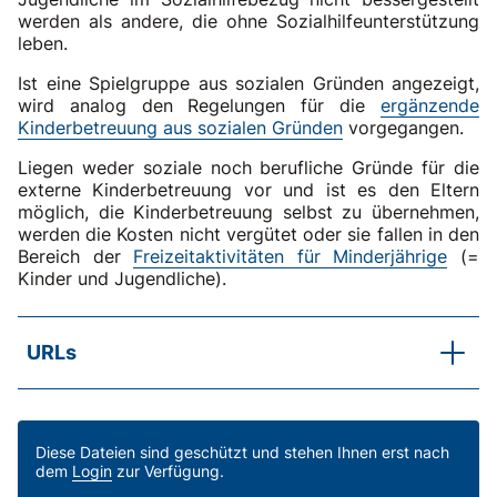
werden als andere, die ohne Sozialhilfeunterstützung
leben.
Ist eine Spielgruppe aus sozialen Gründen angezeigt,
wird analog den Regelungen für die
ergänzende
Kinderbetreuung aus sozialen Gründen
vorgegangen.
Liegen weder soziale noch berufliche Gründe für die
externe Kinderbetreuung vor und ist es den Eltern
möglich, die Kinderbetreuung selbst zu übernehmen,
werden die Kosten nicht vergütet oder sie fallen in den
Bereich der
Freizeitaktivitäten für Minderjährige
(=
Kinder und Jugendliche).
URLs
SKOS-RL, Kapitel C.6.4
Familie
SKOS-RL, Kapitel C.6.4 Erläuterungen a
Diese Dateien sind geschützt und stehen Ihnen erst nach
dem
Login
zur Verfügung.
Vereinbarkeit von Beruf und Familie