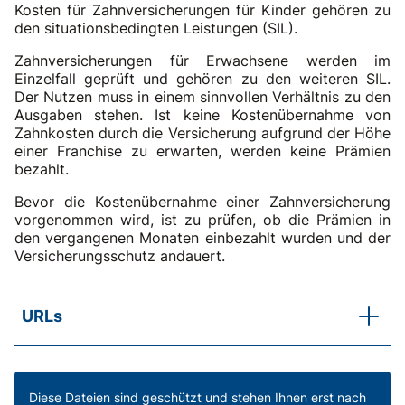
Kosten für Zahnversicherungen für Kinder gehören zu
den situationsbedingten Leistungen (SIL).
Zahnversicherungen für Erwachsene werden im
Einzelfall geprüft und gehören zu den weiteren SIL.
Der Nutzen muss in einem sinnvollen Verhältnis zu den
Ausgaben stehen. Ist keine Kostenübernahme von
Zahnkosten durch die Versicherung aufgrund der Höhe
einer Franchise zu erwarten, werden keine Prämien
bezahlt.
Bevor die Kostenübernahme einer Zahnversicherung
vorgenommen wird, ist zu prüfen, ob die Prämien in
den vergangenen Monaten einbezahlt wurden und der
Versicherungsschutz andauert.
URLs
SKOS-RL, Kapitel C.6.5 Abs. 2 lit. c
Gesundheit (Zahnversicherung für Kinder)
SKOS-RL, Kapitel C.6.8 Abs. 1
Diese Dateien sind geschützt und stehen Ihnen erst nach