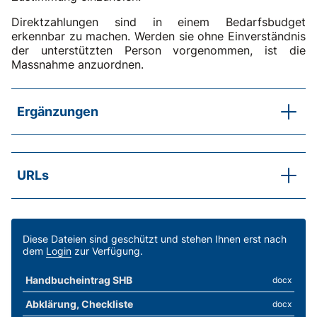
Direktzahlungen sind in einem Bedarfsbudget
erkennbar zu machen. Werden sie ohne Einverständnis
der unterstützten Person vorgenommen, ist die
Massnahme anzuordnen.
Ergänzungen
Die Rückstellungen für den GBL werden auf dem
gleichen Buchungskonto vorgenommen, wie die
Auszahlung für den GBL, damit auf einem
URLs
Kontoauszug erkennbar ist, wie viel GBL ausbezahlt
wird. Die Rückstellungen sind mit einem Hinweis
SKOS-RL, Kapitel A.2 Erläuterungen a
erkennbar zu machen, z.B. «Rückstellung gemäss
Verfassungsrechtliche Grundlagen
Vereinbarung vom TG.MT.JAHR». Rückstellungen
sind keine (weiteren) Einnahmen.
SKOS-RL, Kapitel C.7 Abs. 2
Diese Dateien sind geschützt und stehen Ihnen erst nach
dem
Login
zur Verfügung.
Auszahlung
SKOS-RL, Kapitel C.7 Erläuterungen a
Handbucheintrag SHB
docx
Auszahlung in Raten/Bargeld/Naturalien
Abklärung, Checkliste
docx