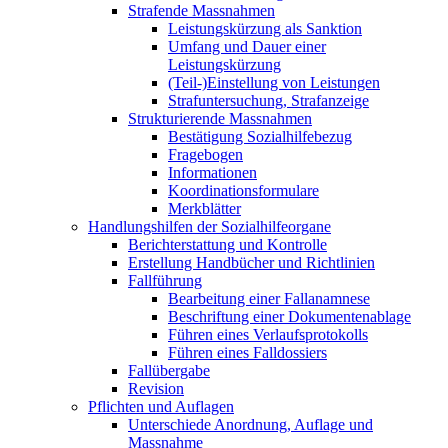
Strafende Massnahmen
Leistungskürzung als Sanktion
Umfang und Dauer einer
Leistungskürzung
(Teil-)Einstellung von Leistungen
Strafuntersuchung, Strafanzeige
Strukturierende Massnahmen
Bestätigung Sozialhilfebezug
Fragebogen
Informationen
Koordinationsformulare
Merkblätter
Handlungshilfen der Sozialhilfeorgane
Berichterstattung und Kontrolle
Erstellung Handbücher und Richtlinien
Fallführung
Bearbeitung einer Fallanamnese
Beschriftung einer Dokumentenablage
Führen eines Verlaufsprotokolls
Führen eines Falldossiers
Fallübergabe
Revision
Pflichten und Auflagen
Unterschiede Anordnung, Auflage und
Massnahme