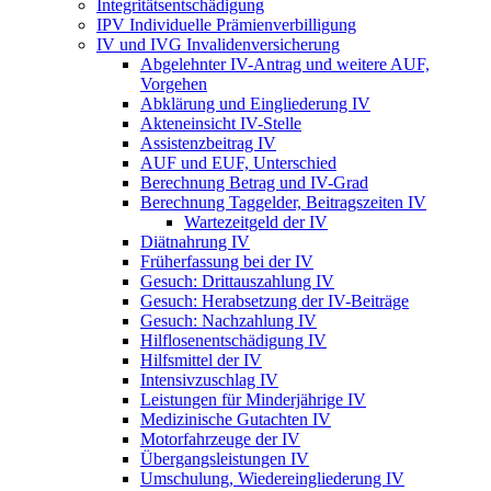
Integritätsentschädigung
IPV Individuelle Prämienverbilligung
IV und IVG Invalidenversicherung
Abgelehnter IV-Antrag und weitere AUF,
Vorgehen
Abklärung und Eingliederung IV
Akteneinsicht IV-Stelle
Assistenzbeitrag IV
AUF und EUF, Unterschied
Berechnung Betrag und IV-Grad
Berechnung Taggelder, Beitragszeiten IV
Wartezeitgeld der IV
Diätnahrung IV
Früherfassung bei der IV
Gesuch: Drittauszahlung IV
Gesuch: Herabsetzung der IV-Beiträge
Gesuch: Nachzahlung IV
Hilflosenentschädigung IV
Hilfsmittel der IV
Intensivzuschlag IV
Leistungen für Minderjährige IV
Medizinische Gutachten IV
Motorfahrzeuge der IV
Übergangsleistungen IV
Umschulung, Wiedereingliederung IV