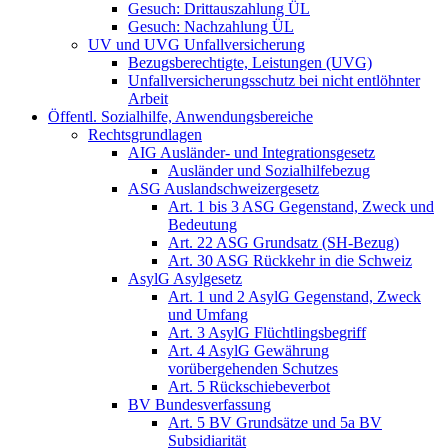
Gesuch: Drittauszahlung ÜL
Gesuch: Nachzahlung ÜL
UV und UVG Unfallversicherung
Bezugsberechtigte, Leistungen (UVG)
Unfallversicherungsschutz bei nicht entlöhnter
Arbeit
Öffentl. Sozialhilfe, Anwendungsbereiche
Rechtsgrundlagen
AIG Ausländer- und Integrationsgesetz
Ausländer und Sozialhilfebezug
ASG Auslandschweizergesetz
Art. 1 bis 3 ASG Gegenstand, Zweck und
Bedeutung
Art. 22 ASG Grundsatz (SH-Bezug)
Art. 30 ASG Rückkehr in die Schweiz
AsylG Asylgesetz
Art. 1 und 2 AsylG Gegenstand, Zweck
und Umfang
Art. 3 AsylG Flüchtlingsbegriff
Art. 4 AsylG Gewährung
vorübergehenden Schutzes
Art. 5 Rückschiebeverbot
BV Bundesverfassung
Art. 5 BV Grundsätze und 5a BV
Subsidiarität