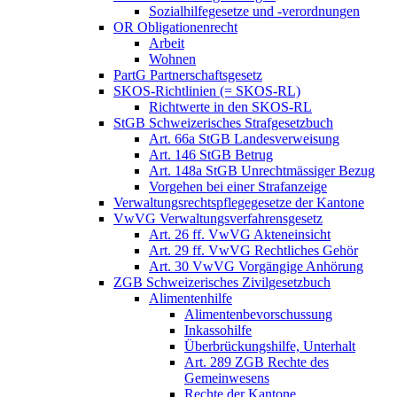
Sozialhilfegesetze und -verordnungen
OR Obligationenrecht
Arbeit
Wohnen
PartG Partnerschaftsgesetz
SKOS-Richtlinien (= SKOS-RL)
Richtwerte in den SKOS-RL
StGB Schweizerisches Strafgesetzbuch
Art. 66a StGB Landesverweisung
Art. 146 StGB Betrug
Art. 148a StGB Unrechtmässiger Bezug
Vorgehen bei einer Strafanzeige
Verwaltungsrechtspflegegesetze der Kantone
VwVG Verwaltungsverfahrensgesetz
Art. 26 ff. VwVG Akteneinsicht
Art. 29 ff. VwVG Rechtliches Gehör
Art. 30 VwVG Vorgängige Anhörung
ZGB Schweizerisches Zivilgesetzbuch
Alimentenhilfe
Alimentenbevorschussung
Inkassohilfe
Überbrückungshilfe, Unterhalt
Art. 289 ZGB Rechte des
Gemeinwesens
Rechte der Kantone