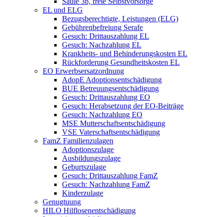
Säule 3b, freie Selbstvorsorge
EL und ELG
Bezugsberechtigte, Leistungen (ELG)
Gebührenbefreiung Serafe
Gesuch: Drittauszahlung EL
Gesuch: Nachzahlung EL
Krankheits- und Behinderungskosten EL
Rückforderung Gesundheitskosten EL
EO Erwerbsersatzordnung
AdopE Adoptionsentschädigung
BUE Betreuungsentschädigung
Gesuch: Drittauszahlung EO
Gesuch: Herabsetzung der EO-Beiträge
Gesuch: Nachzahlung EO
MSE Mutterschaftsentschädigung
VSE Vaterschaftsentschädigung
FamZ Familienzulagen
Adoptionszulage
Ausbildungszulage
Geburtszulage
Gesuch: Drittauszahlung FamZ
Gesuch: Nachzahlung FamZ
Kinderzulage
Genugtuung
HILO Hilflosenentschädigung