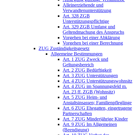
Alleinerziehende und
Verwandtenunterstützung
Art. 328 ZGB
Unterstützungspflichtige
Art. 329 ZGB Umfang und
Geltendmachung des Anspruchs
Vorgehen bei einer Abklärung
Vorgehen bei einer Berechnung
ZUG Zuständigkeitsgesetz
Allgemeine Bestimmungen
Art. 1 ZUG Zweck und
Geltungsbereich
Art. 2 ZUG Bedürftigkeit
Art. 3 ZUG Unterstützungen
Art. 4 ZUG Unterstützungswohnsitz
Art. 4 ZUG im Spannungsfeld m.
Art. 23 ff. ZGB (Wohnsitz)
Art. 5 ZUG Heim- und
Anstaltsinsassen; Familienpfleglinge
Art. 6 ZUG Ehegatten, eingetragene
Partnerschaften
Art. 7 ZUG Minderjährige Kinder
Art. 9 ZUG Im Allgemeinen
(Beendigung)