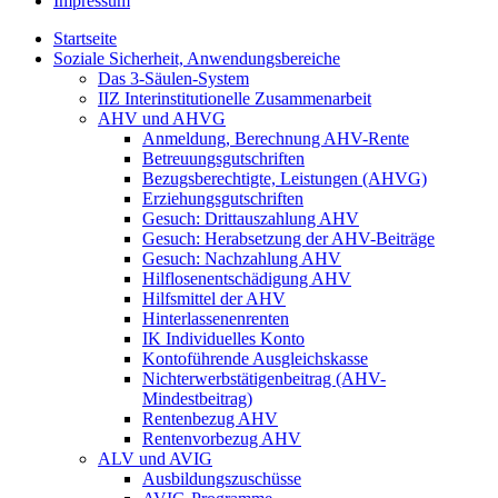
Impressum
Startseite
Soziale Sicherheit, Anwendungsbereiche
Das 3-Säulen-System
IIZ Interinstitutionelle Zusammenarbeit
AHV und AHVG
Anmeldung, Berechnung AHV-Rente
Betreuungsgutschriften
Bezugsberechtigte, Leistungen (AHVG)
Erziehungsgutschriften
Gesuch: Drittauszahlung AHV
Gesuch: Herabsetzung der AHV-Beiträge
Gesuch: Nachzahlung AHV
Hilflosenentschädigung AHV
Hilfsmittel der AHV
Hinterlassenenrenten
IK Individuelles Konto
Kontoführende Ausgleichskasse
Nichterwerbstätigenbeitrag (AHV-
Mindestbeitrag)
Rentenbezug AHV
Rentenvorbezug AHV
ALV und AVIG
Ausbildungszuschüsse