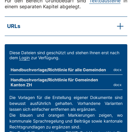
Für den Bereich Grundbedarf sind
Textbausteine
in
einem separaten Kapitel abgelegt.
URLs
SKOS-Praxisbeispiel
Leben in einer Wohngemeinschaft: wie berechnet
sich der Grundbedarf?
Diese Dateien sind geschützt und stehen Ihnen erst nach
dem
Login
zur Verfügung.
SKOS-RL, Kapitel C.2 Erläuterungen b
Unterstützungseinheit
Handbuchvorlage/Richtlinie für alle Gemeinden
docx
SKOS-RL, Kapitel C.3.1
Handbuchvorlage/Richtlinie für Gemeinden
Grundbedarf im Allgemeinen
Kanton ZH
docx
Die Vorlagen für die Erstellung eigener Dokumente sind
bewusst ausführlich gehalten. Vorhandene Varianten
lassen sich einfacher entfernen als ergänzen.
Die blauen und orangen Markierungen zeigen, wo
kommunale Sprachregelung und Beiträge sowie kantonale
Rechtsgrundlagen zu ergänzen sind.