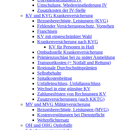
Umschulung, Wiedereingliederung IV
Zusatzkosten der IV-Stelle
KV und KVG Krankenversicherung
Bezugsberechtigte, Leistungen (KVG)
Fehlender Versicherungsschutz, Vorgehen
Franchisen
KV mit eingeschränkter Wahl
Krankenversicherung nach KVG
KV für Personen in Haft
Ombudsstelle Krankenversicherung
Prämienzuschlag bei zu später Anmeldung
Transportkosten (= Notfall und Rettung)
Regionale Durchschnittsprämien
Selbstbehalte
Spitalkostenbeitrag
Unfalleinschluss, Unfallausschluss
Wechsel in eine günstige KV
Zahlungsfristen von Rechnungen KV
Zusatzversicherungen (auch KKTG)
MV und MVG Militärversicherung
Bezugsberechtigte, Leistungen (MVG)
Kostenvergütungen bei Dienstpflicht
Wehrpflichtersatz
OH und OHG Opferhilfe