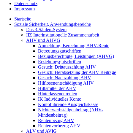
Datenschutz
Impressum
Startseite
Soziale Sicherheit, Anwendungsbereiche
Das 3-Säulen-System
IIZ Interinstitutionelle Zusammenarbeit
AHV und AHVG
Anmeldung, Berechnung AHV-Rente
Betreuungsgutschriften
Bezugsberechtigte, Leistungen (AHVG)
Erziehungsgutschriften
Gesuch: Drittauszahlung AHV
Gesuch: Herabsetzung der AHV-Beiträge
Gesuch: Nachzahlung AHV
Hilflosenentschädigung AHV
Hilfsmittel der AHV
Hinterlassenenrenten
IK Individuelles Konto
Kontoführende Ausgleichskasse
Nichterwerbstätigenbeitrag (AHV-
Mindestbeitrag)
Rentenbezug AHV
Rentenvorbezug AHV
ALV und AVIG