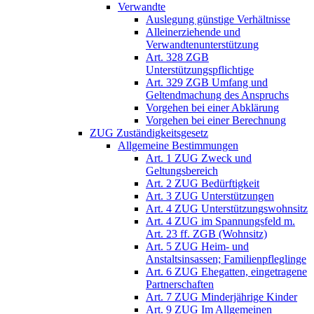
Verwandte
Auslegung günstige Verhältnisse
Alleinerziehende und
Verwandtenunterstützung
Art. 328 ZGB
Unterstützungspflichtige
Art. 329 ZGB Umfang und
Geltendmachung des Anspruchs
Vorgehen bei einer Abklärung
Vorgehen bei einer Berechnung
ZUG Zuständigkeitsgesetz
Allgemeine Bestimmungen
Art. 1 ZUG Zweck und
Geltungsbereich
Art. 2 ZUG Bedürftigkeit
Art. 3 ZUG Unterstützungen
Art. 4 ZUG Unterstützungswohnsitz
Art. 4 ZUG im Spannungsfeld m.
Art. 23 ff. ZGB (Wohnsitz)
Art. 5 ZUG Heim- und
Anstaltsinsassen; Familienpfleglinge
Art. 6 ZUG Ehegatten, eingetragene
Partnerschaften
Art. 7 ZUG Minderjährige Kinder
Art. 9 ZUG Im Allgemeinen