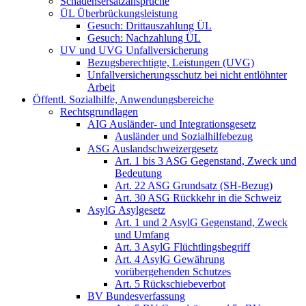
Schadensersatzansprüche
ÜL Überbrückungsleistung
Gesuch: Drittauszahlung ÜL
Gesuch: Nachzahlung ÜL
UV und UVG Unfallversicherung
Bezugsberechtigte, Leistungen (UVG)
Unfallversicherungsschutz bei nicht entlöhnter
Arbeit
Öffentl. Sozialhilfe, Anwendungsbereiche
Rechtsgrundlagen
AIG Ausländer- und Integrationsgesetz
Ausländer und Sozialhilfebezug
ASG Auslandschweizergesetz
Art. 1 bis 3 ASG Gegenstand, Zweck und
Bedeutung
Art. 22 ASG Grundsatz (SH-Bezug)
Art. 30 ASG Rückkehr in die Schweiz
AsylG Asylgesetz
Art. 1 und 2 AsylG Gegenstand, Zweck
und Umfang
Art. 3 AsylG Flüchtlingsbegriff
Art. 4 AsylG Gewährung
vorübergehenden Schutzes
Art. 5 Rückschiebeverbot
BV Bundesverfassung