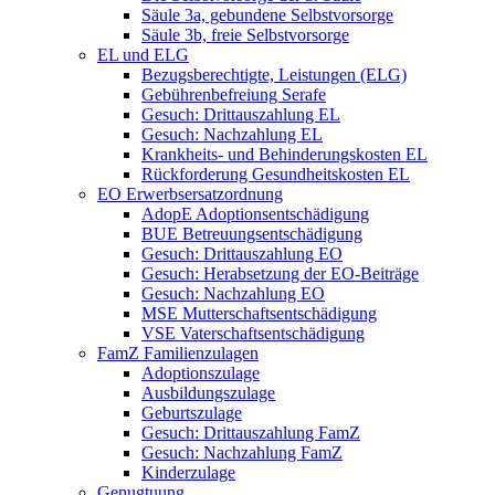
Säule 3a, gebundene Selbstvorsorge
Säule 3b, freie Selbstvorsorge
EL und ELG
Bezugsberechtigte, Leistungen (ELG)
Gebührenbefreiung Serafe
Gesuch: Drittauszahlung EL
Gesuch: Nachzahlung EL
Krankheits- und Behinderungskosten EL
Rückforderung Gesundheitskosten EL
EO Erwerbsersatzordnung
AdopE Adoptionsentschädigung
BUE Betreuungsentschädigung
Gesuch: Drittauszahlung EO
Gesuch: Herabsetzung der EO-Beiträge
Gesuch: Nachzahlung EO
MSE Mutterschaftsentschädigung
VSE Vaterschaftsentschädigung
FamZ Familienzulagen
Adoptionszulage
Ausbildungszulage
Geburtszulage
Gesuch: Drittauszahlung FamZ
Gesuch: Nachzahlung FamZ
Kinderzulage
Genugtuung