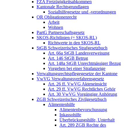
FZA Freizügigkeitsabkommen
Kantonale Rechtsgrundlagen
Sozialhilfegesetze und -verordnungen
OR Obligationenrecht
Arbeit
Wohnen
PartG Partnerschaftsgesetz
SKOS-Richtlinien (= SKOS-RL)
Richtwerte in den SKOS-RL
StGB Schweizerisches Strafgesetzbuch
Art. 66a StGB Landesverweisung
Art. 146 StGB Betrug
Art. 148a StGB Unrechtmässiger Bezug
Vorgehen bei einer Strafanzeige
Verwaltungsrechtspflegegesetze der Kantone
VwVG Verwaltungsverfahrensgesetz
Art. 26 ff. VwVG Akteneinsicht
Art. 29 ff. VwVG Rechtliches Gehör
Art. 30 VwVG Vorgängige Anhörung
ZGB Schweizerisches Zivilgesetzbuch
Alimentenhilfe
Alimentenbevorschussung
Inkassohilfe
Überbrückungshilfe, Unterhalt
Art. 289 ZGB Rechte des