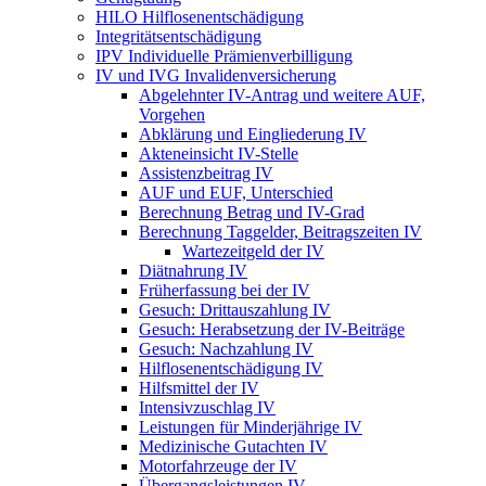
HILO Hilflosenentschädigung
Integritätsentschädigung
IPV Individuelle Prämienverbilligung
IV und IVG Invalidenversicherung
Abgelehnter IV-Antrag und weitere AUF,
Vorgehen
Abklärung und Eingliederung IV
Akteneinsicht IV-Stelle
Assistenzbeitrag IV
AUF und EUF, Unterschied
Berechnung Betrag und IV-Grad
Berechnung Taggelder, Beitragszeiten IV
Wartezeitgeld der IV
Diätnahrung IV
Früherfassung bei der IV
Gesuch: Drittauszahlung IV
Gesuch: Herabsetzung der IV-Beiträge
Gesuch: Nachzahlung IV
Hilflosenentschädigung IV
Hilfsmittel der IV
Intensivzuschlag IV
Leistungen für Minderjährige IV
Medizinische Gutachten IV
Motorfahrzeuge der IV
Übergangsleistungen IV