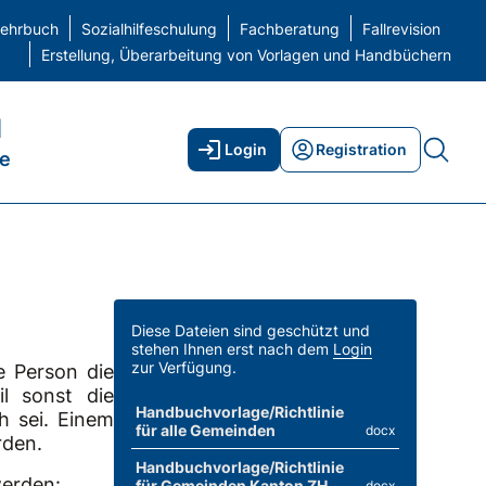
elehrbuch
Sozialhilfeschulung
Fachberatung
Fallrevision
Erstellung, Überarbeitung von Vorlagen und Handbüchern
H
Login
Registration
ne
Diese Dateien sind geschützt und
stehen Ihnen erst nach dem
Login
zur Verfügung.
e Person die
il sonst die
Handbuchvorlage/Richtlinie
h sei. Einem
für alle Gemeinden
docx
rden.
Handbuchvorlage/Richtlinie
werden:
für Gemeinden Kanton ZH
docx