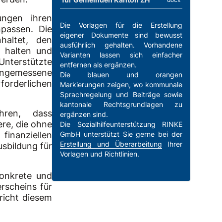
ungen ihren
Die Vorlagen für die Erstellung
npassen. Die
eigener Dokumente sind bewusst
haltet, den
ausführlich gehalten. Vorhandene
u halten und
Varianten lassen sich einfacher
Unterstützte
entfernen als ergänzen.
 angemessene
Die blauen und orangen
rforderlichen
Markierungen zeigen, wo kommunale
Sprachregelung und Beiträge sowie
kantonale Rechtsgrundlagen zu
ren, dass
ergänzen sind.
ere, die ohne
Die Sozialhilfeunterstützung RINKE
nanziellen
GmbH unterstützt Sie gerne bei der
Erstellung und Überarbeitung
Ihrer
usbildung für
Vorlagen und Richtlinien.
onkrete und
erscheins für
pricht diesem