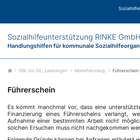
Sozialhilf
bmenu
Sozialhilfeunterstützung
RINKE Gmb
Handlungshilfen für
kommunale Sozialhilfeorga
GBL bis SIL, Leistungen
Motorfahrzeug
Führerschein
Startseite
Führerschein
Es kommt manchmal vor, dass eine unterstützt
Finanzierung eines Führerscheins verlangt, we
Aufnahme einer bestimmten Arbeit nicht möglic
solchen Ersuchen muss nicht nachgekommen we
Folgende Gründe können bei Anfragen erläutert 