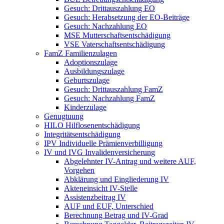
Gesuch: Drittauszahlung EO
Gesuch: Herabsetzung der EO-Beiträge
Gesuch: Nachzahlung EO
MSE Mutterschaftsentschädigung
VSE Vaterschaftsentschädigung
FamZ Familienzulagen
Adoptionszulage
Ausbildungszulage
Geburtszulage
Gesuch: Drittauszahlung FamZ
Gesuch: Nachzahlung FamZ
Kinderzulage
Genugtuung
HILO Hilflosenentschädigung
Integritätsentschädigung
IPV Individuelle Prämienverbilligung
IV und IVG Invalidenversicherung
Abgelehnter IV-Antrag und weitere AUF,
Vorgehen
Abklärung und Eingliederung IV
Akteneinsicht IV-Stelle
Assistenzbeitrag IV
AUF und EUF, Unterschied
Berechnung Betrag und IV-Grad