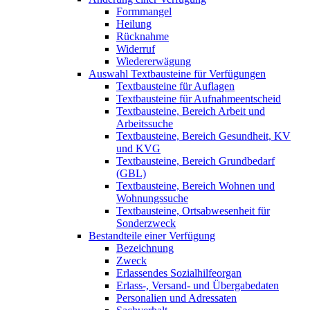
Formmangel
Heilung
Rücknahme
Widerruf
Wiedererwägung
Auswahl Textbausteine für Verfügungen
Textbausteine für Auflagen
Textbausteine für Aufnahmeentscheid
Textbausteine, Bereich Arbeit und
Arbeitssuche
Textbausteine, Bereich Gesundheit, KV
und KVG
Textbausteine, Bereich Grundbedarf
(GBL)
Textbausteine, Bereich Wohnen und
Wohnungssuche
Textbausteine, Ortsabwesenheit für
Sonderzweck
Bestandteile einer Verfügung
Bezeichnung
Zweck
Erlassendes Sozialhilfeorgan
Erlass-, Versand- und Übergabedaten
Personalien und Adressaten