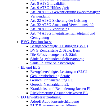
Art. 8 ATSG Invalidität
Art. 9 ATSG Hilflosigkeit
Art. 20 ATSG Gewährleistung zweckmässiger
Verwendung
Art. 22 ATSG Sicherung der Leistung
Art. 32 ATSG Amts- und Verwaltungshilfe
Art. 70 ATSG Vorleistung
Art. 74 ATSG Integritätsentschädigung und
Genugtuung
BVG, Pensionskasse
Bezugsberechtigte, Leistungen (BVG)
BVG-Zentralstelle 2. Säule, Bern
Die Selbstvorsorge der 3. Säule
Säule 3a, gebundene Selbstvorsorge
Säule 3b, freie Selbstvorsorge
EL und ELG
Bezugsberechtigte, Leistungen (ELG)
Gebührenbefreiung Serafe
Gesuch: Drittauszahlung EL
Gesuch: Nachzahlung EL
Krankheits- und Behinderungskosten EL
Rückforderung Gesundheitskosten EL
EO Erwerbsersatzordnung
AdopE Adoptionsentschädigung
BUE Betreuungsentschädigung