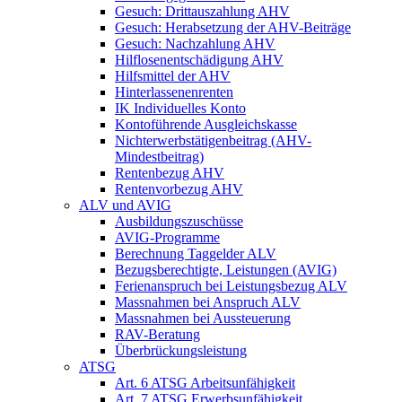
Gesuch: Drittauszahlung AHV
Gesuch: Herabsetzung der AHV-Beiträge
Gesuch: Nachzahlung AHV
Hilflosenentschädigung AHV
Hilfsmittel der AHV
Hinterlassenenrenten
IK Individuelles Konto
Kontoführende Ausgleichskasse
Nichterwerbstätigenbeitrag (AHV-
Mindestbeitrag)
Rentenbezug AHV
Rentenvorbezug AHV
ALV und AVIG
Ausbildungszuschüsse
AVIG-Programme
Berechnung Taggelder ALV
Bezugsberechtigte, Leistungen (AVIG)
Ferienanspruch bei Leistungsbezug ALV
Massnahmen bei Anspruch ALV
Massnahmen bei Aussteuerung
RAV-Beratung
Überbrückungsleistung
ATSG
Art. 6 ATSG Arbeitsunfähigkeit
Art. 7 ATSG Erwerbsunfähigkeit