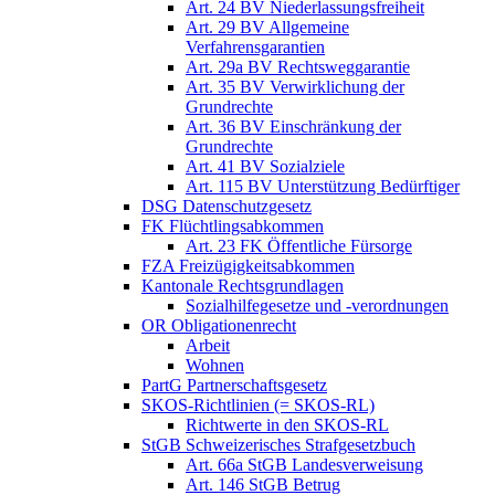
Art. 24 BV Niederlassungsfreiheit
Art. 29 BV Allgemeine
Verfahrensgarantien
Art. 29a BV Rechtsweggarantie
Art. 35 BV Verwirklichung der
Grundrechte
Art. 36 BV Einschränkung der
Grundrechte
Art. 41 BV Sozialziele
Art. 115 BV Unterstützung Bedürftiger
DSG Datenschutzgesetz
FK Flüchtlingsabkommen
Art. 23 FK Öffentliche Fürsorge
FZA Freizügigkeitsabkommen
Kantonale Rechtsgrundlagen
Sozialhilfegesetze und -verordnungen
OR Obligationenrecht
Arbeit
Wohnen
PartG Partnerschaftsgesetz
SKOS-Richtlinien (= SKOS-RL)
Richtwerte in den SKOS-RL
StGB Schweizerisches Strafgesetzbuch
Art. 66a StGB Landesverweisung
Art. 146 StGB Betrug