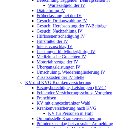
Berechnung Taggelder, Beitragszeiten IV
Wartezeitgeld der IV
Diätnahrung IV
Früherfassung bei der IV
Gesuch: Drittauszahlung IV
Gesuch: Herabsetzung der IV-Beiträge
Gesuch: Nachzahlung IV
Hilflosenentschädigung IV
Hilfsmittel der IV
Intensivzuschlag IV
Leistungen für Minderjährige IV
Medizinische Gutachten IV
Motorfahrzeuge der IV
Übergangsleistungen IV
Umschulung, Wiedereingliederung IV
Zusatzkosten der IV-Stelle
KV und KVG Krankenversicherung
Bezugsberechtigte, Leistungen (KVG)
Fehlender Versicherungsschutz, Vorgehen
Franchisen
KV mit eingeschränkter Wahl
Krankenversicherung nach KVG
KV für Personen in Haft
Ombudsstelle Krankenversicherung
Prämienzuschlag bei zu später Anmeldung