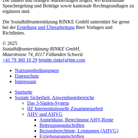
Die blauen und orangen Markierungen zeigen, wo kommunale
Sprachregelung und Beiträge sowie kantonale Rechtsgrundlagen zu
ergänzen sind.
Die Sozialhilfeunterstützung RINKE GmbH unterstützt Sie gerne
bei der
Erstellung und Überarbeitung
Ihrer Vorlagen und
Richtlinien.
© 2025
Sozialhilfeunterstützung RINKE GmbH
,
Maurstrasse 74
,
8117
Fällanden
Schweiz
+41 79 360 10 29
brigitte.rinke[at]me.com
Nutzungsbedingungen
Datenschutz
Impressum
Startseite
Soziale Sicherheit, Anwendungsbereiche
Das 3-Säulen-System
IIZ Interinstitutionelle Zusammenarbeit
AHV und AHVG
Anmeldung, Berechnung AHV-Rente
Betreuungsgutschriften
Bezugsberechtigte, Leistungen (AHVG)
Erziehungsgutschriften