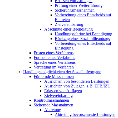
Erlassen von Auflagen
Prüfung einer Weiterführung
Sicherungsmassnahmen
Vorbereitung eines Entscheids auf
Eintreten
Zielvereinbarung
Abschnitte einer Beendigung
Handlungsschritte bei Beendigung
Rückzug eines Sozialhilfeantrags
Vorbereitung eines Entscheids auf
Einstellung
Fristen eines Verfahrens
Formen eines Verfahrens
Sprache eines Verfahrens
Vertretung im Verfahren
Handlungsmöglichkeiten der Sozialhilfeorgane
Fördernde Massnahmen
Ausrichten von besonderen Leistungen
Ausrichten von Zulagen, z.B. EFB/IZU
Erlassen von Auflagen
Zielvereinbarung
Kontrollmassnahmen
Sichernde Massnahmen
Abtretung
Abtretung bevorschusste Leistungen