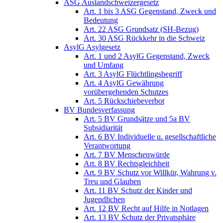
ASG Auslandschweizergesetz
Art. 1 bis 3 ASG Gegenstand, Zweck und
Bedeutung
Art. 22 ASG Grundsatz (SH-Bezug)
Art. 30 ASG Rückkehr in die Schweiz
AsylG Asylgesetz
Art. 1 und 2 AsylG Gegenstand, Zweck
und Umfang
Art. 3 AsylG Flüchtlingsbegriff
Art. 4 AsylG Gewährung
vorübergehenden Schutzes
Art. 5 Rückschiebeverbot
BV Bundesverfassung
Art. 5 BV Grundsätze und 5a BV
Subsidiarität
Art. 6 BV Individuelle u. gesellschaftliche
Verantwortung
Art. 7 BV Menschenwürde
Art. 8 BV Rechtsgleichheit
Art. 9 BV Schutz vor Willkür, Wahrung v.
Treu und Glauben
Art. 11 BV Schutz der Kinder und
Jugendlichen
Art. 12 BV Recht auf Hilfe in Notlagen
Art. 13 BV Schutz der Privatsphäre