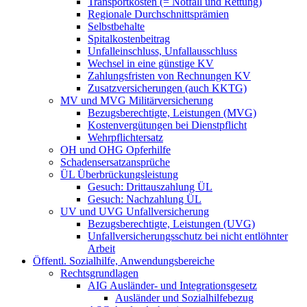
Transportkosten (= Notfall und Rettung)
Regionale Durchschnittsprämien
Selbstbehalte
Spitalkostenbeitrag
Unfalleinschluss, Unfallausschluss
Wechsel in eine günstige KV
Zahlungsfristen von Rechnungen KV
Zusatzversicherungen (auch KKTG)
MV und MVG Militärversicherung
Bezugsberechtigte, Leistungen (MVG)
Kostenvergütungen bei Dienstpflicht
Wehrpflichtersatz
OH und OHG Opferhilfe
Schadensersatzansprüche
ÜL Überbrückungsleistung
Gesuch: Drittauszahlung ÜL
Gesuch: Nachzahlung ÜL
UV und UVG Unfallversicherung
Bezugsberechtigte, Leistungen (UVG)
Unfallversicherungsschutz bei nicht entlöhnter
Arbeit
Öffentl. Sozialhilfe, Anwendungsbereiche
Rechtsgrundlagen
AIG Ausländer- und Integrationsgesetz
Ausländer und Sozialhilfebezug