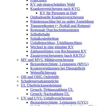
Franchisen
KV mit eingeschränkter Wahl
Krankenversicherung nach KVG
KV für Personen in Haft
Ombudsstelle Krankenversicherung
Prämienzuschlag bei zu später Anmeldung
Transportkosten (= Notfall und Rettung)
Regionale Durchschnittsprämien
Selbstbehalte
Spitalkostenbeitrag
Unfalleinschluss, Unfallausschluss
Wechsel in eine günstige KV
Zahlungsfristen von Rechnungen KV
Zusatzversicherungen (auch KKTG)
MV und MVG Militärversicherung
Bezugsberechtigte, Leistungen (MVG)
Kostenvergütungen bei Dienstpflicht
Wehrpflichtersatz
OH und OHG Opferhilfe
Schadensersatzansprüche
ÜL Überbrückungsleistung
Gesuch: Drittauszahlung ÜL
Gesuch: Nachzahlung ÜL
UV und UVG Unfallversicherung
Bezugsberechtigte, Leistungen (UVG)