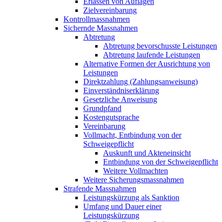
Erlassen von Auflagen
Zielvereinbarung
Kontrollmassnahmen
Sichernde Massnahmen
Abtretung
Abtretung bevorschusste Leistungen
Abtretung laufende Leistungen
Alternative Formen der Ausrichtung von
Leistungen
Direktzahlung (Zahlungsanweisung)
Einverständniserklärung
Gesetzliche Anweisung
Grundpfand
Kostengutsprache
Vereinbarung
Vollmacht, Entbindung von der
Schweigepflicht
Auskunft und Akteneinsicht
Entbindung von der Schweigepflicht
Weitere Vollmachten
Weitere Sicherungsmassnahmen
Strafende Massnahmen
Leistungskürzung als Sanktion
Umfang und Dauer einer
Leistungskürzung