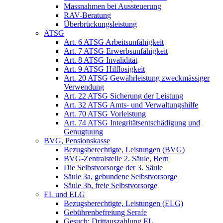
Massnahmen bei Aussteuerung
RAV-Beratung
Überbrückungsleistung
ATSG
Art. 6 ATSG Arbeitsunfähigkeit
Art. 7 ATSG Erwerbsunfähigkeit
Art. 8 ATSG Invalidität
Art. 9 ATSG Hilflosigkeit
Art. 20 ATSG Gewährleistung zweckmässiger
Verwendung
Art. 22 ATSG Sicherung der Leistung
Art. 32 ATSG Amts- und Verwaltungshilfe
Art. 70 ATSG Vorleistung
Art. 74 ATSG Integritätsentschädigung und
Genugtuung
BVG, Pensionskasse
Bezugsberechtigte, Leistungen (BVG)
BVG-Zentralstelle 2. Säule, Bern
Die Selbstvorsorge der 3. Säule
Säule 3a, gebundene Selbstvorsorge
Säule 3b, freie Selbstvorsorge
EL und ELG
Bezugsberechtigte, Leistungen (ELG)
Gebührenbefreiung Serafe
Gesuch: Drittauszahlung EL