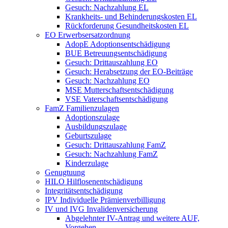
Gesuch: Nachzahlung EL
Krankheits- und Behinderungskosten EL
Rückforderung Gesundheitskosten EL
EO Erwerbsersatzordnung
AdopE Adoptionsentschädigung
BUE Betreuungsentschädigung
Gesuch: Drittauszahlung EO
Gesuch: Herabsetzung der EO-Beiträge
Gesuch: Nachzahlung EO
MSE Mutterschaftsentschädigung
VSE Vaterschaftsentschädigung
FamZ Familienzulagen
Adoptionszulage
Ausbildungszulage
Geburtszulage
Gesuch: Drittauszahlung FamZ
Gesuch: Nachzahlung FamZ
Kinderzulage
Genugtuung
HILO Hilflosenentschädigung
Integritätsentschädigung
IPV Individuelle Prämienverbilligung
IV und IVG Invalidenversicherung
Abgelehnter IV-Antrag und weitere AUF,
Vorgehen