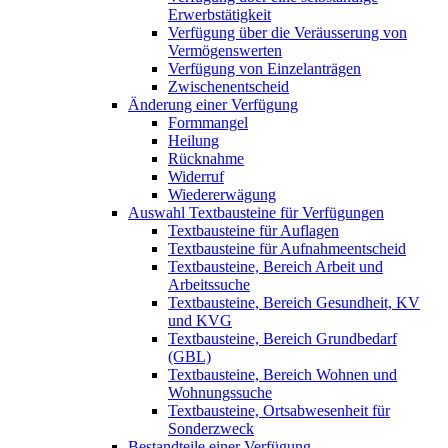
Erwerbstätigkeit
Verfügung über die Veräusserung von
Vermögenswerten
Verfügung von Einzelanträgen
Zwischenentscheid
Änderung einer Verfügung
Formmangel
Heilung
Rücknahme
Widerruf
Wiedererwägung
Auswahl Textbausteine für Verfügungen
Textbausteine für Auflagen
Textbausteine für Aufnahmeentscheid
Textbausteine, Bereich Arbeit und
Arbeitssuche
Textbausteine, Bereich Gesundheit, KV
und KVG
Textbausteine, Bereich Grundbedarf
(GBL)
Textbausteine, Bereich Wohnen und
Wohnungssuche
Textbausteine, Ortsabwesenheit für
Sonderzweck
Bestandteile einer Verfügung