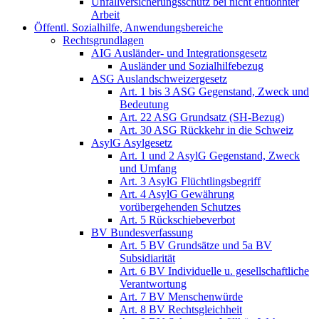
Unfallversicherungsschutz bei nicht entlöhnter
Arbeit
Öffentl. Sozialhilfe, Anwendungsbereiche
Rechtsgrundlagen
AIG Ausländer- und Integrationsgesetz
Ausländer und Sozialhilfebezug
ASG Auslandschweizergesetz
Art. 1 bis 3 ASG Gegenstand, Zweck und
Bedeutung
Art. 22 ASG Grundsatz (SH-Bezug)
Art. 30 ASG Rückkehr in die Schweiz
AsylG Asylgesetz
Art. 1 und 2 AsylG Gegenstand, Zweck
und Umfang
Art. 3 AsylG Flüchtlingsbegriff
Art. 4 AsylG Gewährung
vorübergehenden Schutzes
Art. 5 Rückschiebeverbot
BV Bundesverfassung
Art. 5 BV Grundsätze und 5a BV
Subsidiarität
Art. 6 BV Individuelle u. gesellschaftliche
Verantwortung
Art. 7 BV Menschenwürde
Art. 8 BV Rechtsgleichheit