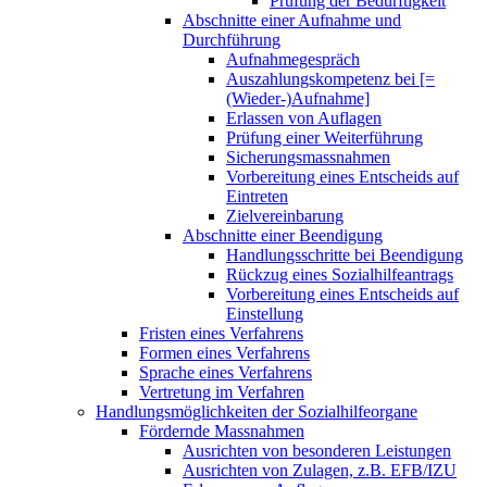
Prüfung der Bedürftigkeit
Abschnitte einer Aufnahme und
Durchführung
Aufnahmegespräch
Auszahlungskompetenz bei [=
(Wieder-)Aufnahme]
Erlassen von Auflagen
Prüfung einer Weiterführung
Sicherungsmassnahmen
Vorbereitung eines Entscheids auf
Eintreten
Zielvereinbarung
Abschnitte einer Beendigung
Handlungsschritte bei Beendigung
Rückzug eines Sozialhilfeantrags
Vorbereitung eines Entscheids auf
Einstellung
Fristen eines Verfahrens
Formen eines Verfahrens
Sprache eines Verfahrens
Vertretung im Verfahren
Handlungsmöglichkeiten der Sozialhilfeorgane
Fördernde Massnahmen
Ausrichten von besonderen Leistungen
Ausrichten von Zulagen, z.B. EFB/IZU