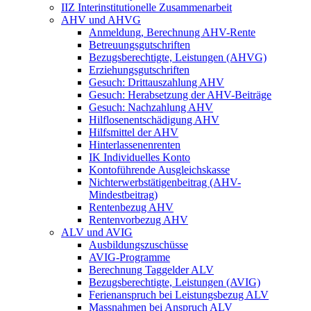
IIZ Interinstitutionelle Zusammenarbeit
AHV und AHVG
Anmeldung, Berechnung AHV-Rente
Betreuungsgutschriften
Bezugsberechtigte, Leistungen (AHVG)
Erziehungsgutschriften
Gesuch: Drittauszahlung AHV
Gesuch: Herabsetzung der AHV-Beiträge
Gesuch: Nachzahlung AHV
Hilflosenentschädigung AHV
Hilfsmittel der AHV
Hinterlassenenrenten
IK Individuelles Konto
Kontoführende Ausgleichskasse
Nichterwerbstätigenbeitrag (AHV-
Mindestbeitrag)
Rentenbezug AHV
Rentenvorbezug AHV
ALV und AVIG
Ausbildungszuschüsse
AVIG-Programme
Berechnung Taggelder ALV
Bezugsberechtigte, Leistungen (AVIG)
Ferienanspruch bei Leistungsbezug ALV
Massnahmen bei Anspruch ALV