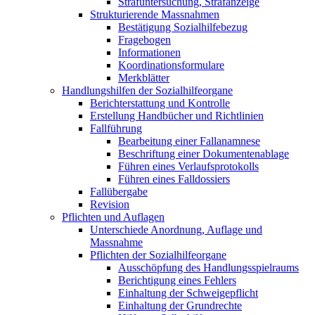
Strafuntersuchung, Strafanzeige
Strukturierende Massnahmen
Bestätigung Sozialhilfebezug
Fragebogen
Informationen
Koordinationsformulare
Merkblätter
Handlungshilfen der Sozialhilfeorgane
Berichterstattung und Kontrolle
Erstellung Handbücher und Richtlinien
Fallführung
Bearbeitung einer Fallanamnese
Beschriftung einer Dokumentenablage
Führen eines Verlaufsprotokolls
Führen eines Falldossiers
Fallübergabe
Revision
Pflichten und Auflagen
Unterschiede Anordnung, Auflage und
Massnahme
Pflichten der Sozialhilfeorgane
Ausschöpfung des Handlungsspielraums
Berichtigung eines Fehlers
Einhaltung der Schweigepflicht
Einhaltung der Grundrechte