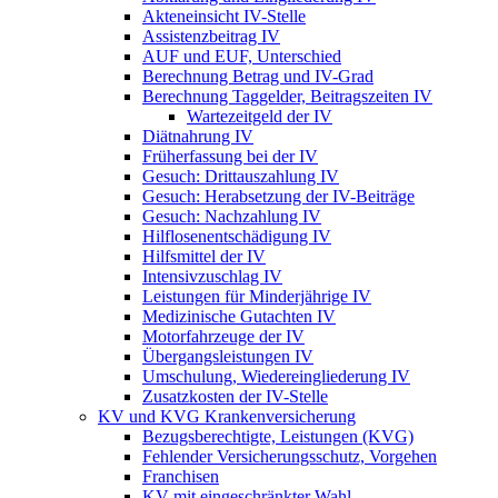
Akteneinsicht IV-Stelle
Assistenzbeitrag IV
AUF und EUF, Unterschied
Berechnung Betrag und IV-Grad
Berechnung Taggelder, Beitragszeiten IV
Wartezeitgeld der IV
Diätnahrung IV
Früherfassung bei der IV
Gesuch: Drittauszahlung IV
Gesuch: Herabsetzung der IV-Beiträge
Gesuch: Nachzahlung IV
Hilflosenentschädigung IV
Hilfsmittel der IV
Intensivzuschlag IV
Leistungen für Minderjährige IV
Medizinische Gutachten IV
Motorfahrzeuge der IV
Übergangsleistungen IV
Umschulung, Wiedereingliederung IV
Zusatzkosten der IV-Stelle
KV und KVG Krankenversicherung
Bezugsberechtigte, Leistungen (KVG)
Fehlender Versicherungsschutz, Vorgehen
Franchisen
KV mit eingeschränkter Wahl