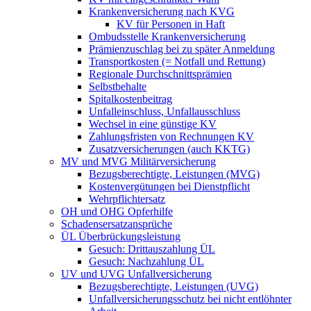
Krankenversicherung nach KVG
KV für Personen in Haft
Ombudsstelle Krankenversicherung
Prämienzuschlag bei zu später Anmeldung
Transportkosten (= Notfall und Rettung)
Regionale Durchschnittsprämien
Selbstbehalte
Spitalkostenbeitrag
Unfalleinschluss, Unfallausschluss
Wechsel in eine günstige KV
Zahlungsfristen von Rechnungen KV
Zusatzversicherungen (auch KKTG)
MV und MVG Militärversicherung
Bezugsberechtigte, Leistungen (MVG)
Kostenvergütungen bei Dienstpflicht
Wehrpflichtersatz
OH und OHG Opferhilfe
Schadensersatzansprüche
ÜL Überbrückungsleistung
Gesuch: Drittauszahlung ÜL
Gesuch: Nachzahlung ÜL
UV und UVG Unfallversicherung
Bezugsberechtigte, Leistungen (UVG)
Unfallversicherungsschutz bei nicht entlöhnter