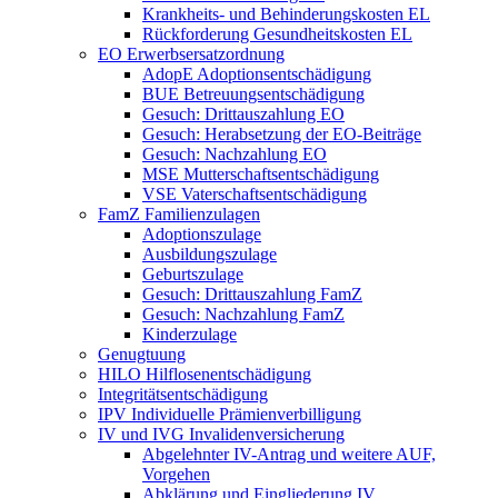
Krankheits- und Behinderungskosten EL
Rückforderung Gesundheitskosten EL
EO Erwerbsersatzordnung
AdopE Adoptionsentschädigung
BUE Betreuungsentschädigung
Gesuch: Drittauszahlung EO
Gesuch: Herabsetzung der EO-Beiträge
Gesuch: Nachzahlung EO
MSE Mutterschaftsentschädigung
VSE Vaterschaftsentschädigung
FamZ Familienzulagen
Adoptionszulage
Ausbildungszulage
Geburtszulage
Gesuch: Drittauszahlung FamZ
Gesuch: Nachzahlung FamZ
Kinderzulage
Genugtuung
HILO Hilflosenentschädigung
Integritätsentschädigung
IPV Individuelle Prämienverbilligung
IV und IVG Invalidenversicherung
Abgelehnter IV-Antrag und weitere AUF,
Vorgehen
Abklärung und Eingliederung IV