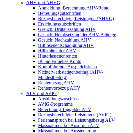
AHV und AHVG
Anmeldung, Berechnung AHV-Rente
Betreuungsgutschriften
Bezugsberechtigte, Leistungen (AHVG)
Erziehungsgutschriften
Gesuch: Drittauszahlung AHV
Gesuch: Herabsetzung der AHV-Beiträge
Gesuch: Nachzahlung AHV
Hilflosenentschädigung AHV
Hilfsmittel der AHV
Hinterlassenenrenten
IK Individuelles Konto
Kontoführende Ausgleichskasse
Nichterwerbstätigenbeitrag (AHV-
Mindestbeitrag)
Rentenbezug AHV
Rentenvorbezug AHV
ALV und AVIG
Ausbildungszuschüsse
AVIG-Programme
Berechnung Taggelder ALV
Bezugsberechtigte, Leistungen (AVIG)
Ferienanspruch bei Leistungsbezug ALV
Massnahmen bei Anspruch ALV
Massnahmen bei Aussteuerung