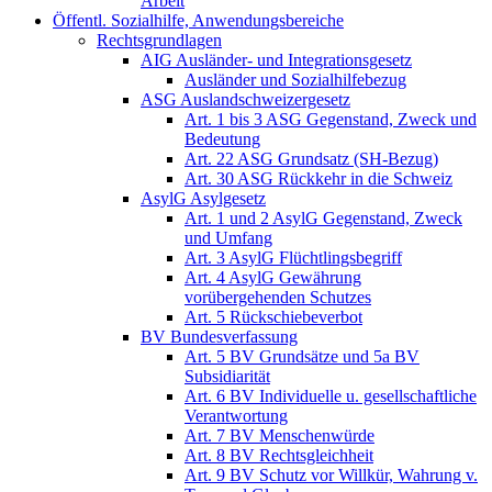
Arbeit
Öffentl. Sozialhilfe, Anwendungsbereiche
Rechtsgrundlagen
AIG Ausländer- und Integrationsgesetz
Ausländer und Sozialhilfebezug
ASG Auslandschweizergesetz
Art. 1 bis 3 ASG Gegenstand, Zweck und
Bedeutung
Art. 22 ASG Grundsatz (SH-Bezug)
Art. 30 ASG Rückkehr in die Schweiz
AsylG Asylgesetz
Art. 1 und 2 AsylG Gegenstand, Zweck
und Umfang
Art. 3 AsylG Flüchtlingsbegriff
Art. 4 AsylG Gewährung
vorübergehenden Schutzes
Art. 5 Rückschiebeverbot
BV Bundesverfassung
Art. 5 BV Grundsätze und 5a BV
Subsidiarität
Art. 6 BV Individuelle u. gesellschaftliche
Verantwortung
Art. 7 BV Menschenwürde
Art. 8 BV Rechtsgleichheit
Art. 9 BV Schutz vor Willkür, Wahrung v.