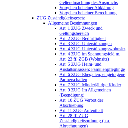
Geltendmachung des Anspruchs
Vorgehen bei einer Abklärung
Vorgehen bei einer Berechnung
ZUG Zuständigkeitsgesetz
Allgemeine Bestimmungen
Art. 1 ZUG Zweck und
Geltungsbereich
Art. 2 ZUG Bedürftigkeit
Art. 3 ZUG Unterstützungen
Art. 4 ZUG Unterstützungswohnsitz
Art. 4 ZUG im Spannungsfeld m.
Art. 23 ff. ZGB (Wohnsitz)
Art. 5 ZUG Heim- und
Anstaltsinsassen; Familienpfleglinge
Art. 6 ZUG Ehegatten, eingetragene
Partnerschaften
Art. 7 ZUG Minderjährige Kinder
Art. 9 ZUG Im Allgemeinen
(Beendigung)
Art. 10 ZUG Verbot der
Abschiebung
Art. 11 ZUG Aufenthalt
Art. 28 ff. ZUG
Zuständigkeitsordnung (u.a.
Abrechnungen)