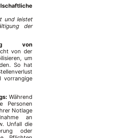
chaftliche
 und leistet
ltigung der
gung von
icht von der
lisieren, um
iden. So hat
ellenverlust
 vorrangige
ugs:
Während
te Personen
ihrer Notlage
ilnahme an
. Unfall die
erung oder
e Pflichten