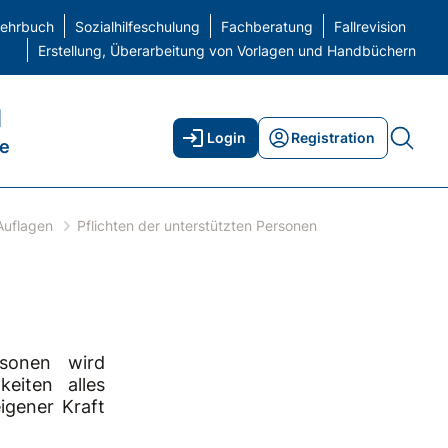
elehrbuch
Sozialhilfeschulung
Fachberatung
Fallrevision
Erstellung, Überarbeitung von Vorlagen und Handbüchern
H
Login
Registration
ne
Auflagen
Pflichten der unterstützten Personen
rsonen wird
eiten alles
igener Kraft