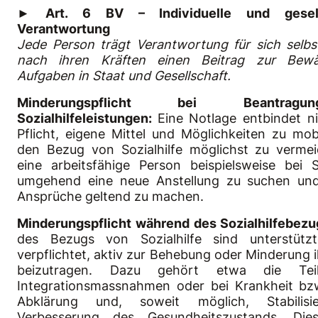
►
Art. 6 BV – Individuelle und gesells
Verantwortung
Jede Person trägt Verantwortung für sich selbst
nach ihren Kräften einen Beitrag zur Bewä
Aufgaben in Staat und Gesellschaft.
Minderungspflicht bei Beantra
Sozialhilfeleistungen:
Eine Notlage entbindet n
Pflicht, eigene Mittel und Möglichkeiten zu mobi
den Bezug von Sozialhilfe möglichst zu verme
eine arbeitsfähige Person beispielsweise bei St
umgehend eine neue Anstellung zu suchen und
Ansprüche geltend zu machen.
Minderungspflicht während des Sozialhilfebez
des Bezugs von Sozialhilfe sind unterstütz
verpflichtet, aktiv zur Behebung oder Minderung 
beizutragen. Dazu gehört etwa die Te
Integrationsmassnahmen oder bei Krankheit bzw
Abklärung und, soweit möglich, Stabilisi
Verbesserung des Gesundheitszustands. Dies