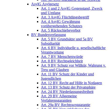
AsylG Asylgesetz
Art. 1 und 2 AsylG Gegenstand, Zweck
und Umfang
Art. 3 AsylG Flüchtlingsbegriff
Art. 4 AsylG Gewährung
vorübergehenden Schutzes
Art. 5 Rückschiebeverbot
BV Bundesverfassung
Art. 5 BV Grundsätze und 5a BV
Subsidiarität
Art. 6 BV Individuelle u. gesellschaftliche
Verantwortung
Art. 7 BV Menschenwürde
Art. 8 BV Rechtsgleichheit
Art. 9 BV Schutz vor Willkür, Wahrung v.
Treu und Glauben
Art. 11 BV Schutz der Kinder und
Jugendlichen
Art. 12 BV Recht auf Hilfe in Notlagen
Art. 13 BV Schutz der Privatsphäre
Art. 24 BV Niederlassungsfreiheit
Art. 29 BV Allgemeine
Verfahrensgarantien
Art. 29a BV Rechtsweggarantie