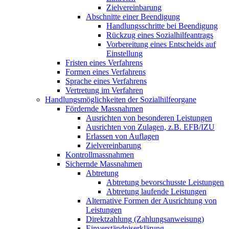
Zielvereinbarung
Abschnitte einer Beendigung
Handlungsschritte bei Beendigung
Rückzug eines Sozialhilfeantrags
Vorbereitung eines Entscheids auf
Einstellung
Fristen eines Verfahrens
Formen eines Verfahrens
Sprache eines Verfahrens
Vertretung im Verfahren
Handlungsmöglichkeiten der Sozialhilfeorgane
Fördernde Massnahmen
Ausrichten von besonderen Leistungen
Ausrichten von Zulagen, z.B. EFB/IZU
Erlassen von Auflagen
Zielvereinbarung
Kontrollmassnahmen
Sichernde Massnahmen
Abtretung
Abtretung bevorschusste Leistungen
Abtretung laufende Leistungen
Alternative Formen der Ausrichtung von
Leistungen
Direktzahlung (Zahlungsanweisung)
Einverständniserklärung