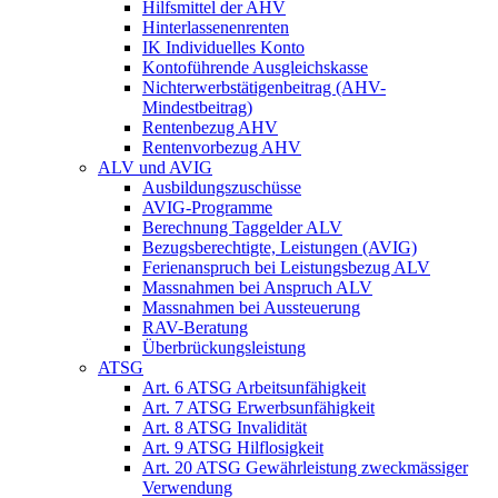
Hilfsmittel der AHV
Hinterlassenenrenten
IK Individuelles Konto
Kontoführende Ausgleichskasse
Nichterwerbstätigenbeitrag (AHV-
Mindestbeitrag)
Rentenbezug AHV
Rentenvorbezug AHV
ALV und AVIG
Ausbildungszuschüsse
AVIG-Programme
Berechnung Taggelder ALV
Bezugsberechtigte, Leistungen (AVIG)
Ferienanspruch bei Leistungsbezug ALV
Massnahmen bei Anspruch ALV
Massnahmen bei Aussteuerung
RAV-Beratung
Überbrückungsleistung
ATSG
Art. 6 ATSG Arbeitsunfähigkeit
Art. 7 ATSG Erwerbsunfähigkeit
Art. 8 ATSG Invalidität
Art. 9 ATSG Hilflosigkeit
Art. 20 ATSG Gewährleistung zweckmässiger
Verwendung