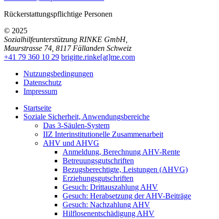
Rückerstattungspflichtige Personen
© 2025
Sozialhilfeunterstützung RINKE GmbH
,
Maurstrasse 74
,
8117
Fällanden
Schweiz
+41 79 360 10 29
brigitte.rinke[at]me.com
Nutzungsbedingungen
Datenschutz
Impressum
Startseite
Soziale Sicherheit, Anwendungsbereiche
Das 3-Säulen-System
IIZ Interinstitutionelle Zusammenarbeit
AHV und AHVG
Anmeldung, Berechnung AHV-Rente
Betreuungsgutschriften
Bezugsberechtigte, Leistungen (AHVG)
Erziehungsgutschriften
Gesuch: Drittauszahlung AHV
Gesuch: Herabsetzung der AHV-Beiträge
Gesuch: Nachzahlung AHV
Hilflosenentschädigung AHV