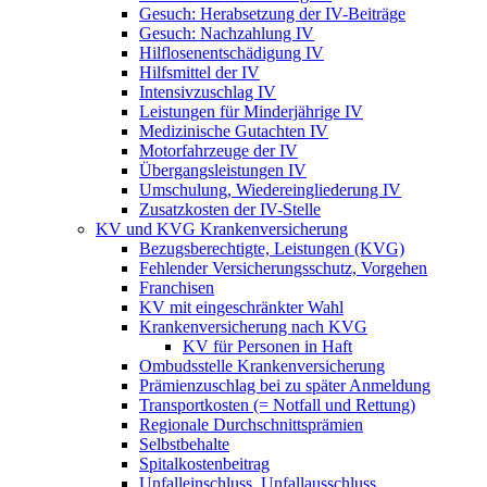
Gesuch: Herabsetzung der IV-Beiträge
Gesuch: Nachzahlung IV
Hilflosenentschädigung IV
Hilfsmittel der IV
Intensivzuschlag IV
Leistungen für Minderjährige IV
Medizinische Gutachten IV
Motorfahrzeuge der IV
Übergangsleistungen IV
Umschulung, Wiedereingliederung IV
Zusatzkosten der IV-Stelle
KV und KVG Krankenversicherung
Bezugsberechtigte, Leistungen (KVG)
Fehlender Versicherungsschutz, Vorgehen
Franchisen
KV mit eingeschränkter Wahl
Krankenversicherung nach KVG
KV für Personen in Haft
Ombudsstelle Krankenversicherung
Prämienzuschlag bei zu später Anmeldung
Transportkosten (= Notfall und Rettung)
Regionale Durchschnittsprämien
Selbstbehalte
Spitalkostenbeitrag
Unfalleinschluss, Unfallausschluss