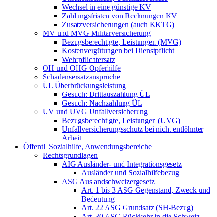
Wechsel in eine günstige KV
Zahlungsfristen von Rechnungen KV
Zusatzversicherungen (auch KKTG)
MV und MVG Militärversicherung
Bezugsberechtigte, Leistungen (MVG)
Kostenvergütungen bei Dienstpflicht
Wehrpflichtersatz
OH und OHG Opferhilfe
Schadensersatzansprüche
ÜL Überbrückungsleistung
Gesuch: Drittauszahlung ÜL
Gesuch: Nachzahlung ÜL
UV und UVG Unfallversicherung
Bezugsberechtigte, Leistungen (UVG)
Unfallversicherungsschutz bei nicht entlöhnter
Arbeit
Öffentl. Sozialhilfe, Anwendungsbereiche
Rechtsgrundlagen
AIG Ausländer- und Integrationsgesetz
Ausländer und Sozialhilfebezug
ASG Auslandschweizergesetz
Art. 1 bis 3 ASG Gegenstand, Zweck und
Bedeutung
Art. 22 ASG Grundsatz (SH-Bezug)
Art. 30 ASG Rückkehr in die Schweiz