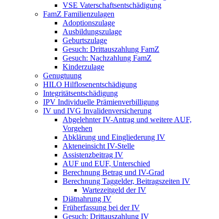
VSE Vaterschaftsentschädigung
FamZ Familienzulagen
Adoptionszulage
Ausbildungszulage
Geburtszulage
Gesuch: Drittauszahlung FamZ
Gesuch: Nachzahlung FamZ
Kinderzulage
Genugtuung
HILO Hilflosenentschädigung
Integritätsentschädigung
IPV Individuelle Prämienverbilligung
IV und IVG Invalidenversicherung
Abgelehnter IV-Antrag und weitere AUF,
Vorgehen
Abklärung und Eingliederung IV
Akteneinsicht IV-Stelle
Assistenzbeitrag IV
AUF und EUF, Unterschied
Berechnung Betrag und IV-Grad
Berechnung Taggelder, Beitragszeiten IV
Wartezeitgeld der IV
Diätnahrung IV
Früherfassung bei der IV
Gesuch: Drittauszahlung IV