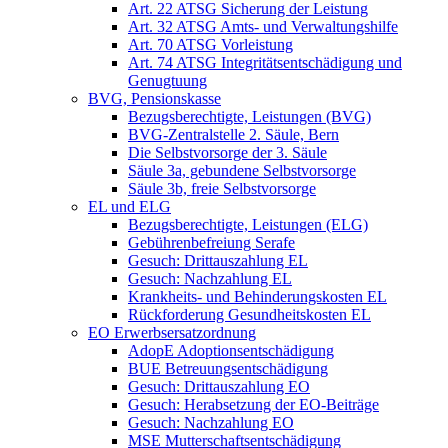
Art. 22 ATSG Sicherung der Leistung
Art. 32 ATSG Amts- und Verwaltungshilfe
Art. 70 ATSG Vorleistung
Art. 74 ATSG Integritätsentschädigung und
Genugtuung
BVG, Pensionskasse
Bezugsberechtigte, Leistungen (BVG)
BVG-Zentralstelle 2. Säule, Bern
Die Selbstvorsorge der 3. Säule
Säule 3a, gebundene Selbstvorsorge
Säule 3b, freie Selbstvorsorge
EL und ELG
Bezugsberechtigte, Leistungen (ELG)
Gebührenbefreiung Serafe
Gesuch: Drittauszahlung EL
Gesuch: Nachzahlung EL
Krankheits- und Behinderungskosten EL
Rückforderung Gesundheitskosten EL
EO Erwerbsersatzordnung
AdopE Adoptionsentschädigung
BUE Betreuungsentschädigung
Gesuch: Drittauszahlung EO
Gesuch: Herabsetzung der EO-Beiträge
Gesuch: Nachzahlung EO
MSE Mutterschaftsentschädigung