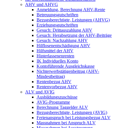
AHV und AHVG
Anmeldung, Berechnung AHV-Rente
Betreuungsgutschriften
Bezugsberechtigte, Leistungen (AHVG)
Erziehungsgutschriften
Gesuch: Drittauszahlung AHV
Gesuch: Herabsetzung der AHV-Beiträge
Gesuch: Nachzahlung AHV
Hilflosenentschädigung AHV
Hilfsmittel der AHV
Hinterlassenenrenten
IK Individuelles Konto
Kontoführende Ausgleichskasse
Nichterwerbstätigenbeitrag (AHV-
Mindestbeitrag)
Rentenbezug AHV
Rentenvorbezug AHV
ALV und AVIG
Ausbildungszuschüsse
AVIG-Programme
Berechnung Taggelder ALV
Bezugsberechtigte, Leistungen (AVIG)
Ferienanspruch bei Leistungsbezug ALV
Massnahmen bei Anspruch ALV
Massnahmen bei Aussteuerung