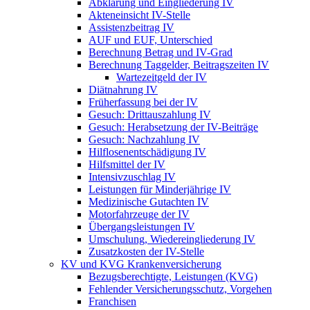
Abklärung und Eingliederung IV
Akteneinsicht IV-Stelle
Assistenzbeitrag IV
AUF und EUF, Unterschied
Berechnung Betrag und IV-Grad
Berechnung Taggelder, Beitragszeiten IV
Wartezeitgeld der IV
Diätnahrung IV
Früherfassung bei der IV
Gesuch: Drittauszahlung IV
Gesuch: Herabsetzung der IV-Beiträge
Gesuch: Nachzahlung IV
Hilflosenentschädigung IV
Hilfsmittel der IV
Intensivzuschlag IV
Leistungen für Minderjährige IV
Medizinische Gutachten IV
Motorfahrzeuge der IV
Übergangsleistungen IV
Umschulung, Wiedereingliederung IV
Zusatzkosten der IV-Stelle
KV und KVG Krankenversicherung
Bezugsberechtigte, Leistungen (KVG)
Fehlender Versicherungsschutz, Vorgehen
Franchisen