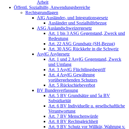
Arbeit
Öffentl. Sozialhilfe, Anwendungsbereiche
Rechtsgrundlagen
AIG Ausländer- und Integrationsgesetz
Ausländer und Sozialhilfebezug
ASG Auslandschweizergesetz
Art. 1 bis 3 ASG Gegenstand, Zweck und
Bedeutung
Art. 22 ASG Grundsatz (SH-Bezug)
Art. 30 ASG Rückkehr in die Schweiz
AsylG Asylgesetz
Art. 1 und 2 AsylG Gegenstand, Zweck
und Umfang
Art. 3 AsylG Flüchtlingsbegriff
Art. 4 AsylG Gewährung
vorübergehenden Schutzes
Art. 5 Rückschiebeverbot
BV Bundesverfassung
Art. 5 BV Grundsätze und 5a BV
Subsidiarität
Art. 6 BV Individuelle u. gesellschaftliche
Verantwortung
Art. 7 BV Menschenwürde
Art. 8 BV Rechtsgleichheit
Art. 9 BV Schutz vor Willkür, Wahrung v.