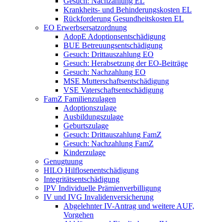
Gesuch: Nachzahlung EL
Krankheits- und Behinderungskosten EL
Rückforderung Gesundheitskosten EL
EO Erwerbsersatzordnung
AdopE Adoptionsentschädigung
BUE Betreuungsentschädigung
Gesuch: Drittauszahlung EO
Gesuch: Herabsetzung der EO-Beiträge
Gesuch: Nachzahlung EO
MSE Mutterschaftsentschädigung
VSE Vaterschaftsentschädigung
FamZ Familienzulagen
Adoptionszulage
Ausbildungszulage
Geburtszulage
Gesuch: Drittauszahlung FamZ
Gesuch: Nachzahlung FamZ
Kinderzulage
Genugtuung
HILO Hilflosenentschädigung
Integritätsentschädigung
IPV Individuelle Prämienverbilligung
IV und IVG Invalidenversicherung
Abgelehnter IV-Antrag und weitere AUF,
Vorgehen