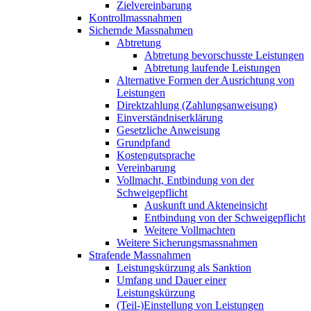
Zielvereinbarung
Kontrollmassnahmen
Sichernde Massnahmen
Abtretung
Abtretung bevorschusste Leistungen
Abtretung laufende Leistungen
Alternative Formen der Ausrichtung von
Leistungen
Direktzahlung (Zahlungsanweisung)
Einverständniserklärung
Gesetzliche Anweisung
Grundpfand
Kostengutsprache
Vereinbarung
Vollmacht, Entbindung von der
Schweigepflicht
Auskunft und Akteneinsicht
Entbindung von der Schweigepflicht
Weitere Vollmachten
Weitere Sicherungsmassnahmen
Strafende Massnahmen
Leistungskürzung als Sanktion
Umfang und Dauer einer
Leistungskürzung
(Teil-)Einstellung von Leistungen