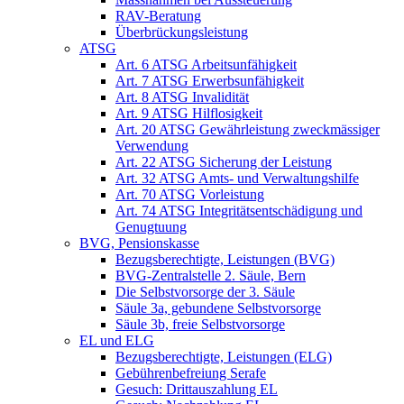
RAV-Beratung
Überbrückungsleistung
ATSG
Art. 6 ATSG Arbeitsunfähigkeit
Art. 7 ATSG Erwerbsunfähigkeit
Art. 8 ATSG Invalidität
Art. 9 ATSG Hilflosigkeit
Art. 20 ATSG Gewährleistung zweckmässiger
Verwendung
Art. 22 ATSG Sicherung der Leistung
Art. 32 ATSG Amts- und Verwaltungshilfe
Art. 70 ATSG Vorleistung
Art. 74 ATSG Integritätsentschädigung und
Genugtuung
BVG, Pensionskasse
Bezugsberechtigte, Leistungen (BVG)
BVG-Zentralstelle 2. Säule, Bern
Die Selbstvorsorge der 3. Säule
Säule 3a, gebundene Selbstvorsorge
Säule 3b, freie Selbstvorsorge
EL und ELG
Bezugsberechtigte, Leistungen (ELG)
Gebührenbefreiung Serafe
Gesuch: Drittauszahlung EL