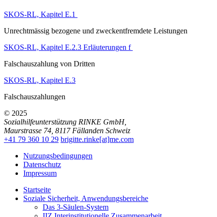
SKOS-RL, Kapitel E.1
Unrechtmässig bezogene und zweckentfremdete Leistungen
SKOS-RL, Kapitel E.2.3 Erläuterungen f
Falschauszahlung von Dritten
SKOS-RL, Kapitel E.3
Falschauszahlungen
© 2025
Sozialhilfeunterstützung RINKE GmbH
,
Maurstrasse 74
,
8117
Fällanden
Schweiz
+41 79 360 10 29
brigitte.rinke[at]me.com
Nutzungsbedingungen
Datenschutz
Impressum
Startseite
Soziale Sicherheit, Anwendungsbereiche
Das 3-Säulen-System
IIZ Interinstitutionelle Zusammenarbeit