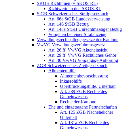
SKOS-Richtlinien (= SKOS-RL)
Richtwerte in den SKOS-RL
StGB Schweizerisches Strafgesetzbuch
Art. 66a StGB Landesverweisung
Art. 146 StGB Betrug
Art. 148a StGB Unrechtmässiger Bezug
Vorgehen bei einer Strafanzeige
Verwaltungsrechtspflegegesetze der Kantone
VwVG Verwaltungsverfahrensgesetz
Art. 26 ff. VwVG Akteneinsicht
Art. 29 ff. VwVG Rechtliches Gehör
Art. 30 VwVG Vorgängige Anhörung
ZGB Schweizerisches Zivilgesetzbuch
Alimentenhilfe
Alimentenbevorschussung
Inkassohilfe
Überbrückungshilfe, Unterhalt
Art. 289 ZGB Rechte des
Gemeinwesens
Rechte der Kantone
Ehe und eingetragene Partnerschaften
Art. 125 ZGB Nachehelicher
Unterhalt
Art. 131a ZGB Rechte des
Gemeinwesens