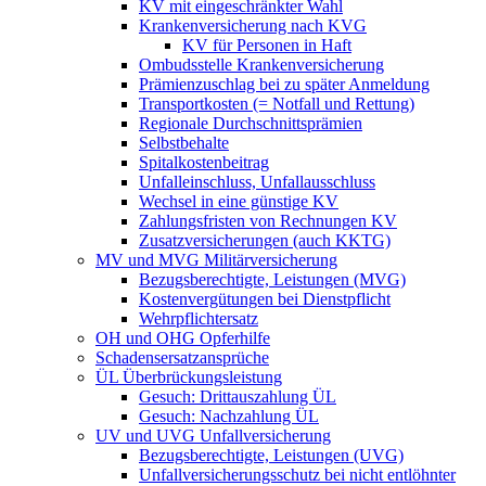
KV mit eingeschränkter Wahl
Krankenversicherung nach KVG
KV für Personen in Haft
Ombudsstelle Krankenversicherung
Prämienzuschlag bei zu später Anmeldung
Transportkosten (= Notfall und Rettung)
Regionale Durchschnittsprämien
Selbstbehalte
Spitalkostenbeitrag
Unfalleinschluss, Unfallausschluss
Wechsel in eine günstige KV
Zahlungsfristen von Rechnungen KV
Zusatzversicherungen (auch KKTG)
MV und MVG Militärversicherung
Bezugsberechtigte, Leistungen (MVG)
Kostenvergütungen bei Dienstpflicht
Wehrpflichtersatz
OH und OHG Opferhilfe
Schadensersatzansprüche
ÜL Überbrückungsleistung
Gesuch: Drittauszahlung ÜL
Gesuch: Nachzahlung ÜL
UV und UVG Unfallversicherung
Bezugsberechtigte, Leistungen (UVG)
Unfallversicherungsschutz bei nicht entlöhnter