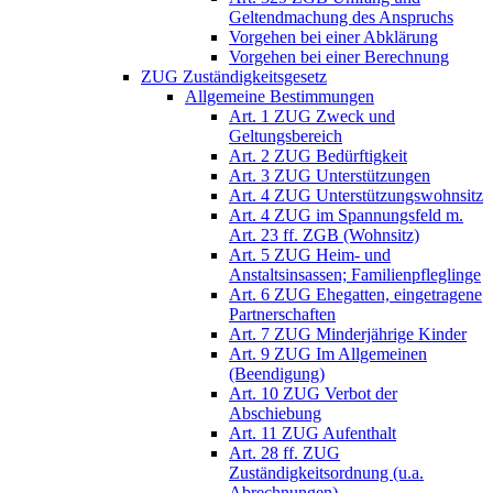
Geltendmachung des Anspruchs
Vorgehen bei einer Abklärung
Vorgehen bei einer Berechnung
ZUG Zuständigkeitsgesetz
Allgemeine Bestimmungen
Art. 1 ZUG Zweck und
Geltungsbereich
Art. 2 ZUG Bedürftigkeit
Art. 3 ZUG Unterstützungen
Art. 4 ZUG Unterstützungswohnsitz
Art. 4 ZUG im Spannungsfeld m.
Art. 23 ff. ZGB (Wohnsitz)
Art. 5 ZUG Heim- und
Anstaltsinsassen; Familienpfleglinge
Art. 6 ZUG Ehegatten, eingetragene
Partnerschaften
Art. 7 ZUG Minderjährige Kinder
Art. 9 ZUG Im Allgemeinen
(Beendigung)
Art. 10 ZUG Verbot der
Abschiebung
Art. 11 ZUG Aufenthalt
Art. 28 ff. ZUG
Zuständigkeitsordnung (u.a.
Abrechnungen)