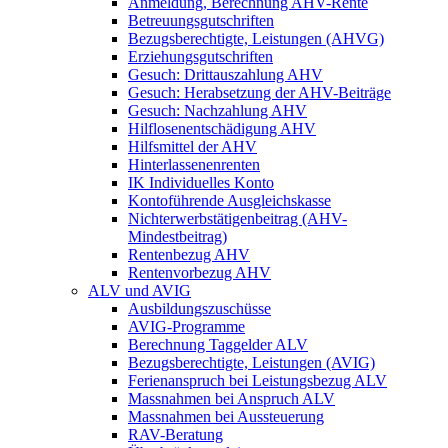
Anmeldung, Berechnung AHV-Rente
Betreuungsgutschriften
Bezugsberechtigte, Leistungen (AHVG)
Erziehungsgutschriften
Gesuch: Drittauszahlung AHV
Gesuch: Herabsetzung der AHV-Beiträge
Gesuch: Nachzahlung AHV
Hilflosenentschädigung AHV
Hilfsmittel der AHV
Hinterlassenenrenten
IK Individuelles Konto
Kontoführende Ausgleichskasse
Nichterwerbstätigenbeitrag (AHV-
Mindestbeitrag)
Rentenbezug AHV
Rentenvorbezug AHV
ALV und AVIG
Ausbildungszuschüsse
AVIG-Programme
Berechnung Taggelder ALV
Bezugsberechtigte, Leistungen (AVIG)
Ferienanspruch bei Leistungsbezug ALV
Massnahmen bei Anspruch ALV
Massnahmen bei Aussteuerung
RAV-Beratung