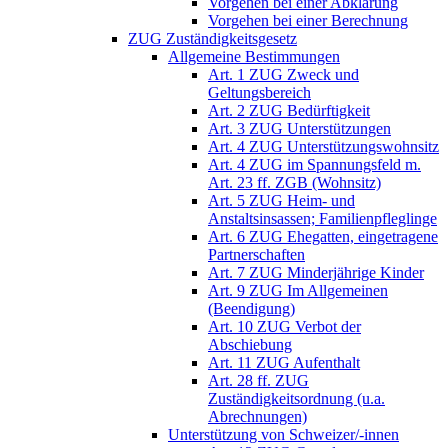
Vorgehen bei einer Abklärung
Vorgehen bei einer Berechnung
ZUG Zuständigkeitsgesetz
Allgemeine Bestimmungen
Art. 1 ZUG Zweck und
Geltungsbereich
Art. 2 ZUG Bedürftigkeit
Art. 3 ZUG Unterstützungen
Art. 4 ZUG Unterstützungswohnsitz
Art. 4 ZUG im Spannungsfeld m.
Art. 23 ff. ZGB (Wohnsitz)
Art. 5 ZUG Heim- und
Anstaltsinsassen; Familienpfleglinge
Art. 6 ZUG Ehegatten, eingetragene
Partnerschaften
Art. 7 ZUG Minderjährige Kinder
Art. 9 ZUG Im Allgemeinen
(Beendigung)
Art. 10 ZUG Verbot der
Abschiebung
Art. 11 ZUG Aufenthalt
Art. 28 ff. ZUG
Zuständigkeitsordnung (u.a.
Abrechnungen)
Unterstützung von Schweizer/-innen