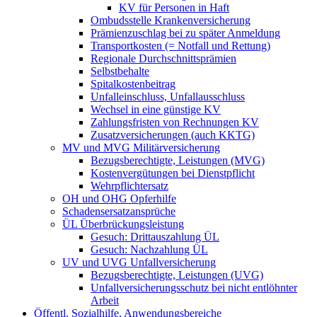
KV für Personen in Haft
Ombudsstelle Krankenversicherung
Prämienzuschlag bei zu später Anmeldung
Transportkosten (= Notfall und Rettung)
Regionale Durchschnittsprämien
Selbstbehalte
Spitalkostenbeitrag
Unfalleinschluss, Unfallausschluss
Wechsel in eine günstige KV
Zahlungsfristen von Rechnungen KV
Zusatzversicherungen (auch KKTG)
MV und MVG Militärversicherung
Bezugsberechtigte, Leistungen (MVG)
Kostenvergütungen bei Dienstpflicht
Wehrpflichtersatz
OH und OHG Opferhilfe
Schadensersatzansprüche
ÜL Überbrückungsleistung
Gesuch: Drittauszahlung ÜL
Gesuch: Nachzahlung ÜL
UV und UVG Unfallversicherung
Bezugsberechtigte, Leistungen (UVG)
Unfallversicherungsschutz bei nicht entlöhnter
Arbeit
Öffentl. Sozialhilfe, Anwendungsbereiche