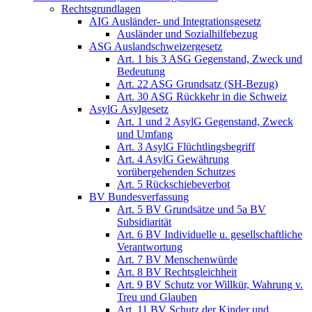
Rechtsgrundlagen
AIG Ausländer- und Integrationsgesetz
Ausländer und Sozialhilfebezug
ASG Auslandschweizergesetz
Art. 1 bis 3 ASG Gegenstand, Zweck und
Bedeutung
Art. 22 ASG Grundsatz (SH-Bezug)
Art. 30 ASG Rückkehr in die Schweiz
AsylG Asylgesetz
Art. 1 und 2 AsylG Gegenstand, Zweck
und Umfang
Art. 3 AsylG Flüchtlingsbegriff
Art. 4 AsylG Gewährung
vorübergehenden Schutzes
Art. 5 Rückschiebeverbot
BV Bundesverfassung
Art. 5 BV Grundsätze und 5a BV
Subsidiarität
Art. 6 BV Individuelle u. gesellschaftliche
Verantwortung
Art. 7 BV Menschenwürde
Art. 8 BV Rechtsgleichheit
Art. 9 BV Schutz vor Willkür, Wahrung v.
Treu und Glauben
Art. 11 BV Schutz der Kinder und