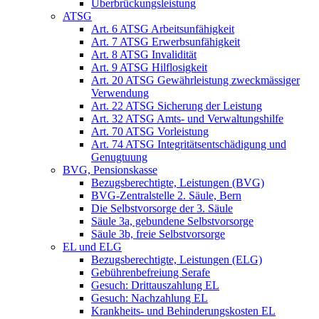
Überbrückungsleistung
ATSG
Art. 6 ATSG Arbeitsunfähigkeit
Art. 7 ATSG Erwerbsunfähigkeit
Art. 8 ATSG Invalidität
Art. 9 ATSG Hilflosigkeit
Art. 20 ATSG Gewährleistung zweckmässiger
Verwendung
Art. 22 ATSG Sicherung der Leistung
Art. 32 ATSG Amts- und Verwaltungshilfe
Art. 70 ATSG Vorleistung
Art. 74 ATSG Integritätsentschädigung und
Genugtuung
BVG, Pensionskasse
Bezugsberechtigte, Leistungen (BVG)
BVG-Zentralstelle 2. Säule, Bern
Die Selbstvorsorge der 3. Säule
Säule 3a, gebundene Selbstvorsorge
Säule 3b, freie Selbstvorsorge
EL und ELG
Bezugsberechtigte, Leistungen (ELG)
Gebührenbefreiung Serafe
Gesuch: Drittauszahlung EL
Gesuch: Nachzahlung EL
Krankheits- und Behinderungskosten EL