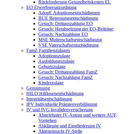
Rückforderung Gesundheitskosten EL
EO Erwerbsersatzordnung
AdopE Adoptionsentschädigung
BUE Betreuungsentschädigung
Gesuch: Drittauszahlung EO
Gesuch: Herabsetzung der EO-Beiträge
Gesuch: Nachzahlung EO
MSE Mutterschaftsentschädigung
VSE Vaterschaftsentschädigung
FamZ Familienzulagen
Adoptionszulage
Ausbildungszulage
Geburtszulage
Gesuch: Drittauszahlung FamZ
Gesuch: Nachzahlung FamZ
Kinderzulage
Genugtuung
HILO Hilflosenentschädigung
Integritätsentschädigung
IPV Individuelle Prämienverbilligung
IV und IVG Invalidenversicherung
Abgelehnter IV-Antrag und weitere AUF,
Vorgehen
Abklärung und Eingliederung IV
Akteneinsicht IV-Stelle