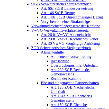
StGB Schweizerisches Strafgesetzbuch
Art. 66a StGB Landesverweisung
Art. 146 StGB Betrug
Art. 148a StGB Unrechtmässiger Bezug
Vorgehen bei einer Strafanzeige
Verwaltungsrechtspflegegesetze der Kantone
VwVG Verwaltungsverfahrensgesetz
Art. 26 ff. VwVG Akteneinsicht
Art. 29 ff. VwVG Rechtliches Gehör
Art. 30 VwVG Vorgängige Anhörung
ZGB Schweizerisches Zivilgesetzbuch
Alimentenhilfe
Alimentenbevorschussung
Inkassohilfe
Überbrückungshilfe, Unterhalt
Art. 289 ZGB Rechte des
Gemeinwesens
Rechte der Kantone
Ehe und eingetragene Partnerschaften
Art. 125 ZGB Nachehelicher
Unterhalt
Art. 131a ZGB Rechte des
Gemeinwesens
Art. 159 ZGB Eheliche