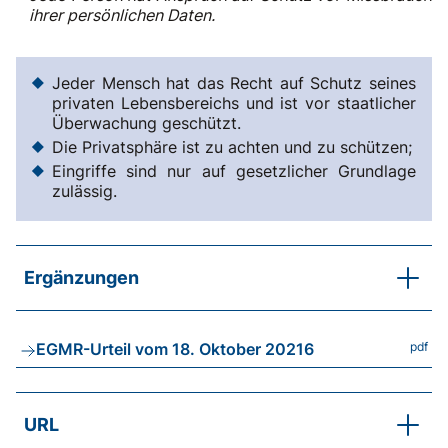
ihrer persönlichen Daten.
Jeder Mensch hat das Recht auf Schutz seines
privaten Lebensbereichs und ist vor staatlicher
Überwachung geschützt.
Die Privatsphäre ist zu achten und zu schützen;
Eingriffe sind nur auf gesetzlicher Grundlage
zulässig.
Ergänzungen
Das Prinzip der Subsidiarität erfordert die Prüfung
der Bedürftigkeit sowie die Offenlegung zahlreicher
EGMR-Urteil vom 18. Oktober 20216
pdf
privater Daten. Dies stellt einen Eingriff in die
Privatsphäre dar, der rechtlich nur unter bestimmten
Voraussetzungen zulässig ist.
URL
Sozialhilfeorgane sind an die Grundrechte gebunden