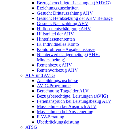
Bezugsberechtigte, Leistungen (AHVG)
Erziehungsgutschriften
Gesuch: Drittauszahlung AHV
Gesuch: Herabsetzung der AHV-Beiträge
Gesuch: Nachzahlung AHV
Hilflosenentschädigung AHV
Hilfsmittel der AHV
Hinterlassenenrenten
IK Individuelles Konto
Kontoführende Ausgleichskasse
Nichterwerbstätigenbeitrag (AHV-
Mindestbeitrag)
Rentenbezug AHV
Rentenvorbezug AHV
ALV und AVIG
Ausbildungszuschüsse
AVIG-Programme
Berechnung Taggelder ALV
Bezugsberechtigte, Leistungen (AVIG)
Ferienanspruch bei Leistungsbezug ALV
Massnahmen bei Anspruch ALV
Massnahmen bei Aussteuerung
RAV-Beratung
Überbrückungsleistung
ATSG