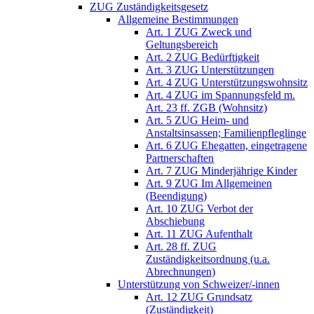
ZUG Zuständigkeitsgesetz
Allgemeine Bestimmungen
Art. 1 ZUG Zweck und
Geltungsbereich
Art. 2 ZUG Bedürftigkeit
Art. 3 ZUG Unterstützungen
Art. 4 ZUG Unterstützungswohnsitz
Art. 4 ZUG im Spannungsfeld m.
Art. 23 ff. ZGB (Wohnsitz)
Art. 5 ZUG Heim- und
Anstaltsinsassen; Familienpfleglinge
Art. 6 ZUG Ehegatten, eingetragene
Partnerschaften
Art. 7 ZUG Minderjährige Kinder
Art. 9 ZUG Im Allgemeinen
(Beendigung)
Art. 10 ZUG Verbot der
Abschiebung
Art. 11 ZUG Aufenthalt
Art. 28 ff. ZUG
Zuständigkeitsordnung (u.a.
Abrechnungen)
Unterstützung von Schweizer/-innen
Art. 12 ZUG Grundsatz
(Zuständigkeit)