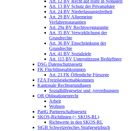
Art. 12 BV Recht auf Hilfe in Notlagen
Art. 13 BV Schutz der Privatsphäre
Art. 24 BV Niederlassungsfreiheit
Art. 29 BV Allgemeine
Verfahrensgarantien
Art. 29a BV Rechtsweggarantie
Art. 35 BV Verwirklichung der
Grundrechte
Art. 36 BV Einschränkung der
Grundrechte
Art. 41 BV Sozialziele
Art. 115 BV Unterstützung Bedürftiger
DSG Datenschutzgesetz
FK Flüchtlingsabkommen
Art. 23 FK Öffentliche Fürsorge
FZA Freizügigkeitsabkommen
Kantonale Rechtsgrundlagen
Sozialhilfegesetze und -verordnungen
OR Obligationenrecht
Arbeit
Wohnen
PartG Partnerschaftsgesetz
SKOS-Richtlinien (= SKOS-RL)
Richtwerte in den SKOS-RL
StGB Schweizerisches Strafgesetzbuch