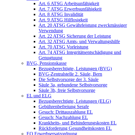
Art. 6 ATSG Arbeitsunfähigkeit
Art. 7 ATSG Erwerbsunfähigkeit
Art. 8 ATSG Invalidität
Art. 9 ATSG Hilflosigkeit
Art. 20 ATSG Gewährleistung zweckmässiger
Verwendung
Art. 22 ATSG Sicherung der Leistung
Art. 32 ATSG Amts- und Verwaltungshilfe
Art. 70 ATSG Vorleistung
Art. 74 ATSG Integritätsentschädigung und
Genugtuung
BVG, Pensionskasse
Bezugsberechtigte, Leistungen (BVG)
BVG-Zentralstelle 2. Säule, Bern
Die Selbstvorsorge der 3. Säule
Säule 3a, gebundene Selbstvorsorge
Säule 3b, freie Selbstvorsorge
EL und ELG
Bezugsberechtigte, Leistungen (ELG)
Gebührenbefreiung Serafe
Gesuch: Drittauszahlung EL
Gesuch: Nachzahlung EL
Krankheits- und Behinderungskosten EL
Rückforderung Gesundheitskosten EL
EO Erwerbsersatzordnung