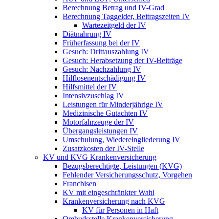
Berechnung Betrag und IV-Grad
Berechnung Taggelder, Beitragszeiten IV
Wartezeitgeld der IV
Diätnahrung IV
Früherfassung bei der IV
Gesuch: Drittauszahlung IV
Gesuch: Herabsetzung der IV-Beiträge
Gesuch: Nachzahlung IV
Hilflosenentschädigung IV
Hilfsmittel der IV
Intensivzuschlag IV
Leistungen für Minderjährige IV
Medizinische Gutachten IV
Motorfahrzeuge der IV
Übergangsleistungen IV
Umschulung, Wiedereingliederung IV
Zusatzkosten der IV-Stelle
KV und KVG Krankenversicherung
Bezugsberechtigte, Leistungen (KVG)
Fehlender Versicherungsschutz, Vorgehen
Franchisen
KV mit eingeschränkter Wahl
Krankenversicherung nach KVG
KV für Personen in Haft
Ombudsstelle Krankenversicherung