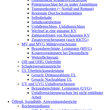
Prämienzuschlag bei zu später Anmeldung
Transportkosten (= Notfall und Rettung)
Regionale Durchschnittsprämien
Selbstbehalte
Spitalkostenbeitrag
Unfalleinschluss, Unfallausschluss
Wechsel in eine günstige KV
Zahlungsfristen von Rechnungen KV
Zusatzversicherungen (auch KKTG)
MV und MVG Militärversicherung
Bezugsberechtigte, Leistungen (MVG)
Kostenvergütungen bei Dienstpflicht
Wehrpflichtersatz
OH und OHG Opferhilfe
Schadensersatzansprüche
ÜL Überbrückungsleistung
Gesuch: Drittauszahlung ÜL
Gesuch: Nachzahlung ÜL
UV und UVG Unfallversicherung
Bezugsberechtigte, Leistungen (UVG)
Unfallversicherungsschutz bei nicht entlöhnter
Arbeit
Öffentl. Sozialhilfe, Anwendungsbereiche
Rechtsgrundlagen