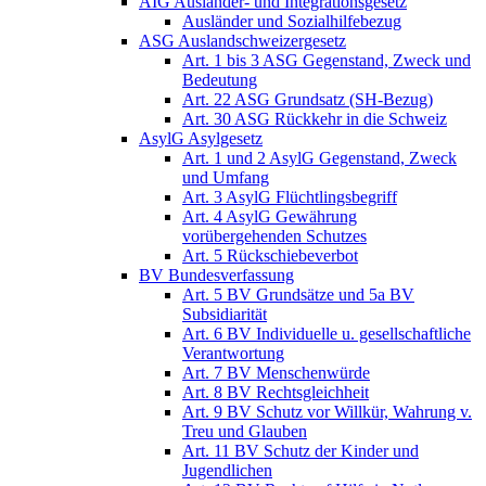
AIG Ausländer- und Integrationsgesetz
Ausländer und Sozialhilfebezug
ASG Auslandschweizergesetz
Art. 1 bis 3 ASG Gegenstand, Zweck und
Bedeutung
Art. 22 ASG Grundsatz (SH-Bezug)
Art. 30 ASG Rückkehr in die Schweiz
AsylG Asylgesetz
Art. 1 und 2 AsylG Gegenstand, Zweck
und Umfang
Art. 3 AsylG Flüchtlingsbegriff
Art. 4 AsylG Gewährung
vorübergehenden Schutzes
Art. 5 Rückschiebeverbot
BV Bundesverfassung
Art. 5 BV Grundsätze und 5a BV
Subsidiarität
Art. 6 BV Individuelle u. gesellschaftliche
Verantwortung
Art. 7 BV Menschenwürde
Art. 8 BV Rechtsgleichheit
Art. 9 BV Schutz vor Willkür, Wahrung v.
Treu und Glauben
Art. 11 BV Schutz der Kinder und
Jugendlichen