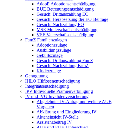
AdopE Adoptionsentschädigung
BUE Betreuungsentschädigung
Gesuch: Drittauszahlung EO
Gesuch: Herabsetzung der EO-Beiträge
Gesuch: Nachzahlung EO
MSE Mutterschaftsentschädigung
VSE Vaterschaftsentschädigung
FamZ Familienzulagen
Adoptionszulage
Ausbildungszulage
Geburtszulage
Gesuch: Drittauszahlung FamZ
Gesuch: Nachzahlung FamZ
Kinderzulage
Genugtuung
HILO Hilflosenentschädigung
Integritätsentschädigung
IPV Individuelle Prämienverbilligung
IV und IVG Invalidenversicherung
Abgelehnter IV-Antrag und weitere AUF,
Vorgehen
Abklärung und Eingliederung IV
Akteneinsicht IV-Stelle
Assistenzbeitrag IV
AUF und EUF, Unterschied