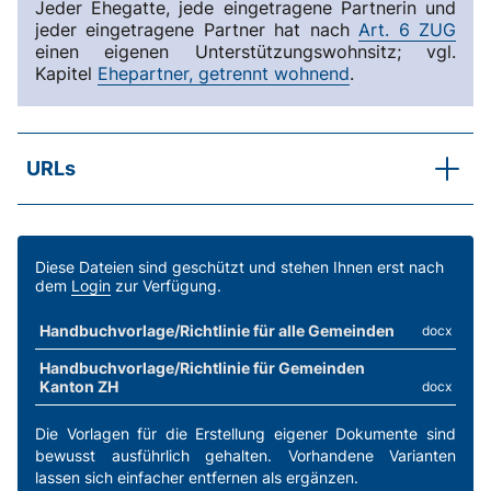
Jeder Ehegatte, jede eingetragene Partnerin und
jeder eingetragene Partner hat nach
Art. 6 ZUG
einen eigenen Unterstützungswohnsitz; vgl.
Kapitel
Ehepartner, getrennt wohnend
.
URLs
ZGB (Gesetz)
PartG (Gesetz)
Diese Dateien sind geschützt und stehen Ihnen erst nach
Schlichtungsgesuch
dem
Login
zur Verfügung.
SKOS-RL, Kapitel D.4.1
Handbuchvorlage/Richtlinie für alle Gemeinden
docx
Eheliche und Partnerschaftliche Unterhaltspflichten
Handbuchvorlage/Richtlinie für Gemeinden
Kanton ZH
docx
Die Vorlagen für die Erstellung eigener Dokumente sind
bewusst ausführlich gehalten. Vorhandene Varianten
lassen sich einfacher entfernen als ergänzen.