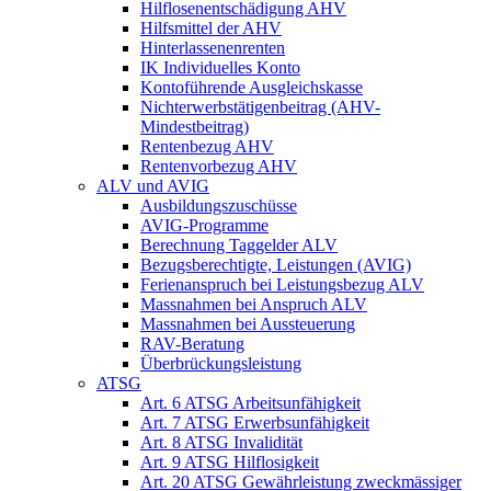
Hilflosenentschädigung AHV
Hilfsmittel der AHV
Hinterlassenenrenten
IK Individuelles Konto
Kontoführende Ausgleichskasse
Nichterwerbstätigenbeitrag (AHV-
Mindestbeitrag)
Rentenbezug AHV
Rentenvorbezug AHV
ALV und AVIG
Ausbildungszuschüsse
AVIG-Programme
Berechnung Taggelder ALV
Bezugsberechtigte, Leistungen (AVIG)
Ferienanspruch bei Leistungsbezug ALV
Massnahmen bei Anspruch ALV
Massnahmen bei Aussteuerung
RAV-Beratung
Überbrückungsleistung
ATSG
Art. 6 ATSG Arbeitsunfähigkeit
Art. 7 ATSG Erwerbsunfähigkeit
Art. 8 ATSG Invalidität
Art. 9 ATSG Hilflosigkeit
Art. 20 ATSG Gewährleistung zweckmässiger