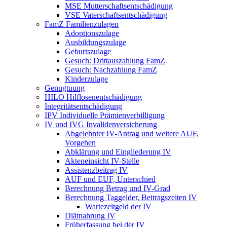
MSE Mutterschaftsentschädigung
VSE Vaterschaftsentschädigung
FamZ Familienzulagen
Adoptionszulage
Ausbildungszulage
Geburtszulage
Gesuch: Drittauszahlung FamZ
Gesuch: Nachzahlung FamZ
Kinderzulage
Genugtuung
HILO Hilflosenentschädigung
Integritätsentschädigung
IPV Individuelle Prämienverbilligung
IV und IVG Invalidenversicherung
Abgelehnter IV-Antrag und weitere AUF,
Vorgehen
Abklärung und Eingliederung IV
Akteneinsicht IV-Stelle
Assistenzbeitrag IV
AUF und EUF, Unterschied
Berechnung Betrag und IV-Grad
Berechnung Taggelder, Beitragszeiten IV
Wartezeitgeld der IV
Diätnahrung IV
Früherfassung bei der IV