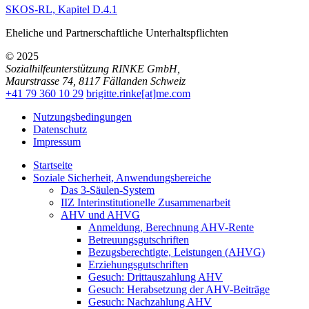
SKOS-RL, Kapitel D.4.1
Eheliche und Partnerschaftliche Unterhaltspflichten
© 2025
Sozialhilfeunterstützung RINKE GmbH
,
Maurstrasse 74
,
8117
Fällanden
Schweiz
+41 79 360 10 29
brigitte.rinke[at]me.com
Nutzungsbedingungen
Datenschutz
Impressum
Startseite
Soziale Sicherheit, Anwendungsbereiche
Das 3-Säulen-System
IIZ Interinstitutionelle Zusammenarbeit
AHV und AHVG
Anmeldung, Berechnung AHV-Rente
Betreuungsgutschriften
Bezugsberechtigte, Leistungen (AHVG)
Erziehungsgutschriften
Gesuch: Drittauszahlung AHV
Gesuch: Herabsetzung der AHV-Beiträge
Gesuch: Nachzahlung AHV