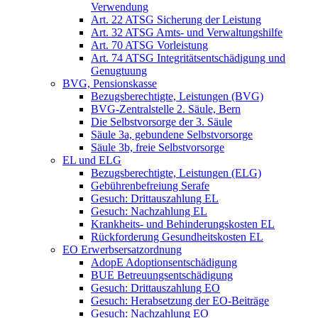
Verwendung
Art. 22 ATSG Sicherung der Leistung
Art. 32 ATSG Amts- und Verwaltungshilfe
Art. 70 ATSG Vorleistung
Art. 74 ATSG Integritätsentschädigung und
Genugtuung
BVG, Pensionskasse
Bezugsberechtigte, Leistungen (BVG)
BVG-Zentralstelle 2. Säule, Bern
Die Selbstvorsorge der 3. Säule
Säule 3a, gebundene Selbstvorsorge
Säule 3b, freie Selbstvorsorge
EL und ELG
Bezugsberechtigte, Leistungen (ELG)
Gebührenbefreiung Serafe
Gesuch: Drittauszahlung EL
Gesuch: Nachzahlung EL
Krankheits- und Behinderungskosten EL
Rückforderung Gesundheitskosten EL
EO Erwerbsersatzordnung
AdopE Adoptionsentschädigung
BUE Betreuungsentschädigung
Gesuch: Drittauszahlung EO
Gesuch: Herabsetzung der EO-Beiträge
Gesuch: Nachzahlung EO