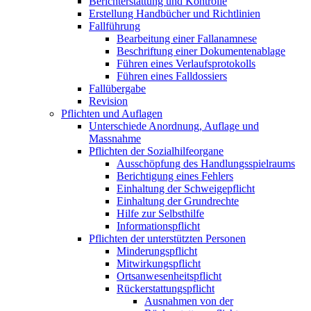
Berichterstattung und Kontrolle
Erstellung Handbücher und Richtlinien
Fallführung
Bearbeitung einer Fallanamnese
Beschriftung einer Dokumentenablage
Führen eines Verlaufsprotokolls
Führen eines Falldossiers
Fallübergabe
Revision
Pflichten und Auflagen
Unterschiede Anordnung, Auflage und
Massnahme
Pflichten der Sozialhilfeorgane
Ausschöpfung des Handlungsspielraums
Berichtigung eines Fehlers
Einhaltung der Schweigepflicht
Einhaltung der Grundrechte
Hilfe zur Selbsthilfe
Informationspflicht
Pflichten der unterstützten Personen
Minderungspflicht
Mitwirkungspflicht
Ortsanwesenheitspflicht
Rückerstattungspflicht
Ausnahmen von der