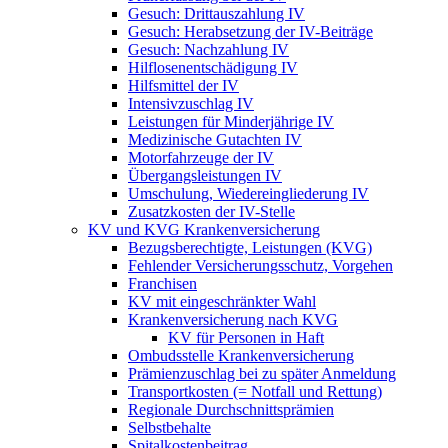
Gesuch: Drittauszahlung IV
Gesuch: Herabsetzung der IV-Beiträge
Gesuch: Nachzahlung IV
Hilflosenentschädigung IV
Hilfsmittel der IV
Intensivzuschlag IV
Leistungen für Minderjährige IV
Medizinische Gutachten IV
Motorfahrzeuge der IV
Übergangsleistungen IV
Umschulung, Wiedereingliederung IV
Zusatzkosten der IV-Stelle
KV und KVG Krankenversicherung
Bezugsberechtigte, Leistungen (KVG)
Fehlender Versicherungsschutz, Vorgehen
Franchisen
KV mit eingeschränkter Wahl
Krankenversicherung nach KVG
KV für Personen in Haft
Ombudsstelle Krankenversicherung
Prämienzuschlag bei zu später Anmeldung
Transportkosten (= Notfall und Rettung)
Regionale Durchschnittsprämien
Selbstbehalte
Spitalkostenbeitrag