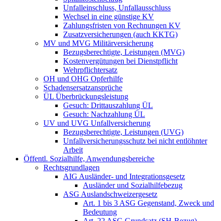
Unfalleinschluss, Unfallausschluss
Wechsel in eine günstige KV
Zahlungsfristen von Rechnungen KV
Zusatzversicherungen (auch KKTG)
MV und MVG Militärversicherung
Bezugsberechtigte, Leistungen (MVG)
Kostenvergütungen bei Dienstpflicht
Wehrpflichtersatz
OH und OHG Opferhilfe
Schadensersatzansprüche
ÜL Überbrückungsleistung
Gesuch: Drittauszahlung ÜL
Gesuch: Nachzahlung ÜL
UV und UVG Unfallversicherung
Bezugsberechtigte, Leistungen (UVG)
Unfallversicherungsschutz bei nicht entlöhnter
Arbeit
Öffentl. Sozialhilfe, Anwendungsbereiche
Rechtsgrundlagen
AIG Ausländer- und Integrationsgesetz
Ausländer und Sozialhilfebezug
ASG Auslandschweizergesetz
Art. 1 bis 3 ASG Gegenstand, Zweck und
Bedeutung
Art. 22 ASG Grundsatz (SH-Bezug)