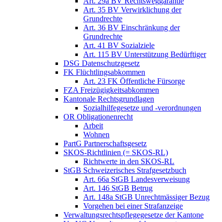
Art. 29a BV Rechtsweggarantie
Art. 35 BV Verwirklichung der
Grundrechte
Art. 36 BV Einschränkung der
Grundrechte
Art. 41 BV Sozialziele
Art. 115 BV Unterstützung Bedürftiger
DSG Datenschutzgesetz
FK Flüchtlingsabkommen
Art. 23 FK Öffentliche Fürsorge
FZA Freizügigkeitsabkommen
Kantonale Rechtsgrundlagen
Sozialhilfegesetze und -verordnungen
OR Obligationenrecht
Arbeit
Wohnen
PartG Partnerschaftsgesetz
SKOS-Richtlinien (= SKOS-RL)
Richtwerte in den SKOS-RL
StGB Schweizerisches Strafgesetzbuch
Art. 66a StGB Landesverweisung
Art. 146 StGB Betrug
Art. 148a StGB Unrechtmässiger Bezug
Vorgehen bei einer Strafanzeige
Verwaltungsrechtspflegegesetze der Kantone