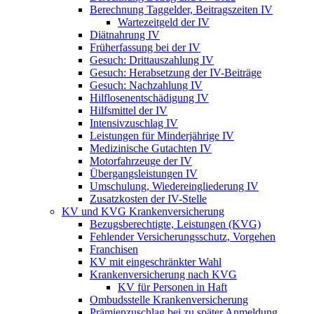
Berechnung Taggelder, Beitragszeiten IV
Wartezeitgeld der IV
Diätnahrung IV
Früherfassung bei der IV
Gesuch: Drittauszahlung IV
Gesuch: Herabsetzung der IV-Beiträge
Gesuch: Nachzahlung IV
Hilflosenentschädigung IV
Hilfsmittel der IV
Intensivzuschlag IV
Leistungen für Minderjährige IV
Medizinische Gutachten IV
Motorfahrzeuge der IV
Übergangsleistungen IV
Umschulung, Wiedereingliederung IV
Zusatzkosten der IV-Stelle
KV und KVG Krankenversicherung
Bezugsberechtigte, Leistungen (KVG)
Fehlender Versicherungsschutz, Vorgehen
Franchisen
KV mit eingeschränkter Wahl
Krankenversicherung nach KVG
KV für Personen in Haft
Ombudsstelle Krankenversicherung
Prämienzuschlag bei zu später Anmeldung