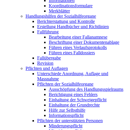
Informationen
Koordinationsformulare
Merkblätter
Handlungshilfen der Sozialhilfeorgane
Berichterstattung und Kontrolle
Erstellung Handbücher und Richtlinien
Fallführung
Bearbeitung einer Fallanamnese
Beschriftung einer Dokumentenablage
Führen eines Verlaufsprotokolls
Führen eines Falldossiers
Fallübergabe
Revision
Pflichten und Auflagen
Unterschiede Anordnung, Auflage und
Massnahme
Pflichten der Sozialhilfeorgane
Ausschöpfung des Handlungsspielraums
Berichtigung eines Fehlers
Einhaltung der Schweigepflicht
Einhaltung der Grundrechte
Hilfe zur Selbsthilfe
Informationspflicht
Pflichten der unterstützten Personen
Minderungspflicht