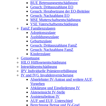
BUE Betreuungsentschädigung
Gesuch: Drittauszahlung EO
Gesuch: Herabsetzung der EO-Beiträge
Gesuch: Nachzahlung EO
MSE Mutterschaftsentschädigung
VSE Vaterschaftsentschädigung
FamZ Familienzulagen
Adoptionszulage
Ausbildungszulage
Geburtszulage
Gesuch: Drittauszahlung FamZ
Gesuch: Nachzahlung FamZ
Kinderzulage
Genugtuung
HILO Hilflosenentschädigung
Integritätsentschädigung
IPV Individuelle Prämienverbilligung
IV und IVG Invalidenversicherung
Abgelehnter IV-Antrag und weitere AUF,
Vorgehen
Abklärung und Eingliederung IV
Akteneinsicht IV-Stelle
Assistenzbeitrag IV
AUF und EUF, Unterschied
Berechnung Betrag und IV-Grad