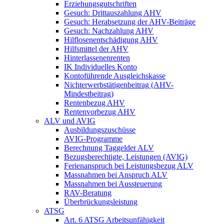
Erziehungsgutschriften
Gesuch: Drittauszahlung AHV
Gesuch: Herabsetzung der AHV-Beiträge
Gesuch: Nachzahlung AHV
Hilflosenentschädigung AHV
Hilfsmittel der AHV
Hinterlassenenrenten
IK Individuelles Konto
Kontoführende Ausgleichskasse
Nichterwerbstätigenbeitrag (AHV-
Mindestbeitrag)
Rentenbezug AHV
Rentenvorbezug AHV
ALV und AVIG
Ausbildungszuschüsse
AVIG-Programme
Berechnung Taggelder ALV
Bezugsberechtigte, Leistungen (AVIG)
Ferienanspruch bei Leistungsbezug ALV
Massnahmen bei Anspruch ALV
Massnahmen bei Aussteuerung
RAV-Beratung
Überbrückungsleistung
ATSG
Art. 6 ATSG Arbeitsunfähigkeit