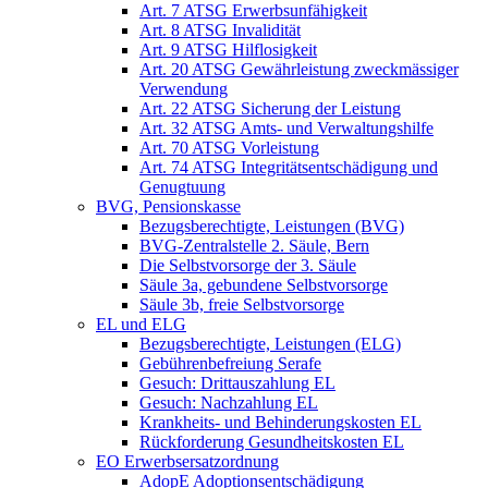
Art. 7 ATSG Erwerbsunfähigkeit
Art. 8 ATSG Invalidität
Art. 9 ATSG Hilflosigkeit
Art. 20 ATSG Gewährleistung zweckmässiger
Verwendung
Art. 22 ATSG Sicherung der Leistung
Art. 32 ATSG Amts- und Verwaltungshilfe
Art. 70 ATSG Vorleistung
Art. 74 ATSG Integritätsentschädigung und
Genugtuung
BVG, Pensionskasse
Bezugsberechtigte, Leistungen (BVG)
BVG-Zentralstelle 2. Säule, Bern
Die Selbstvorsorge der 3. Säule
Säule 3a, gebundene Selbstvorsorge
Säule 3b, freie Selbstvorsorge
EL und ELG
Bezugsberechtigte, Leistungen (ELG)
Gebührenbefreiung Serafe
Gesuch: Drittauszahlung EL
Gesuch: Nachzahlung EL
Krankheits- und Behinderungskosten EL
Rückforderung Gesundheitskosten EL
EO Erwerbsersatzordnung
AdopE Adoptionsentschädigung