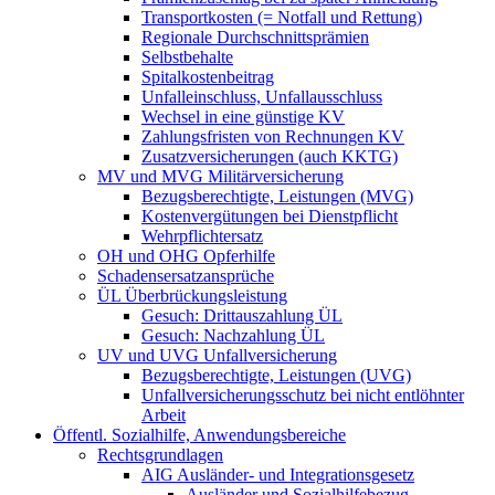
Transportkosten (= Notfall und Rettung)
Regionale Durchschnittsprämien
Selbstbehalte
Spitalkostenbeitrag
Unfalleinschluss, Unfallausschluss
Wechsel in eine günstige KV
Zahlungsfristen von Rechnungen KV
Zusatzversicherungen (auch KKTG)
MV und MVG Militärversicherung
Bezugsberechtigte, Leistungen (MVG)
Kostenvergütungen bei Dienstpflicht
Wehrpflichtersatz
OH und OHG Opferhilfe
Schadensersatzansprüche
ÜL Überbrückungsleistung
Gesuch: Drittauszahlung ÜL
Gesuch: Nachzahlung ÜL
UV und UVG Unfallversicherung
Bezugsberechtigte, Leistungen (UVG)
Unfallversicherungsschutz bei nicht entlöhnter
Arbeit
Öffentl. Sozialhilfe, Anwendungsbereiche
Rechtsgrundlagen
AIG Ausländer- und Integrationsgesetz
Ausländer und Sozialhilfebezug