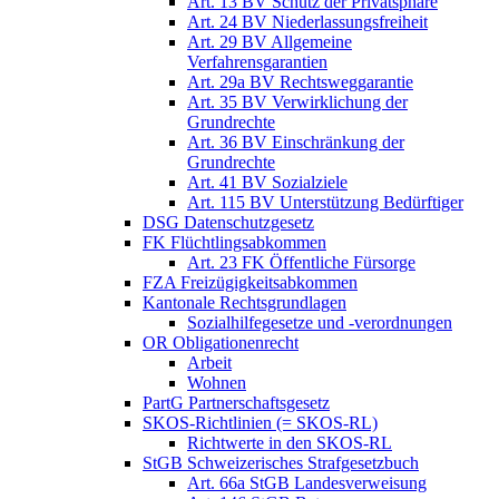
Art. 13 BV Schutz der Privatsphäre
Art. 24 BV Niederlassungsfreiheit
Art. 29 BV Allgemeine
Verfahrensgarantien
Art. 29a BV Rechtsweggarantie
Art. 35 BV Verwirklichung der
Grundrechte
Art. 36 BV Einschränkung der
Grundrechte
Art. 41 BV Sozialziele
Art. 115 BV Unterstützung Bedürftiger
DSG Datenschutzgesetz
FK Flüchtlingsabkommen
Art. 23 FK Öffentliche Fürsorge
FZA Freizügigkeitsabkommen
Kantonale Rechtsgrundlagen
Sozialhilfegesetze und -verordnungen
OR Obligationenrecht
Arbeit
Wohnen
PartG Partnerschaftsgesetz
SKOS-Richtlinien (= SKOS-RL)
Richtwerte in den SKOS-RL
StGB Schweizerisches Strafgesetzbuch
Art. 66a StGB Landesverweisung