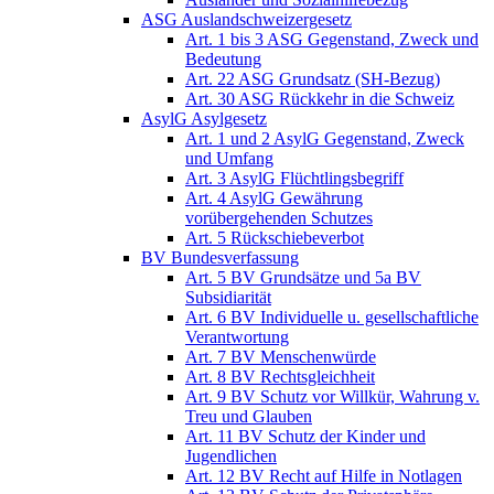
ASG Auslandschweizergesetz
Art. 1 bis 3 ASG Gegenstand, Zweck und
Bedeutung
Art. 22 ASG Grundsatz (SH-Bezug)
Art. 30 ASG Rückkehr in die Schweiz
AsylG Asylgesetz
Art. 1 und 2 AsylG Gegenstand, Zweck
und Umfang
Art. 3 AsylG Flüchtlingsbegriff
Art. 4 AsylG Gewährung
vorübergehenden Schutzes
Art. 5 Rückschiebeverbot
BV Bundesverfassung
Art. 5 BV Grundsätze und 5a BV
Subsidiarität
Art. 6 BV Individuelle u. gesellschaftliche
Verantwortung
Art. 7 BV Menschenwürde
Art. 8 BV Rechtsgleichheit
Art. 9 BV Schutz vor Willkür, Wahrung v.
Treu und Glauben
Art. 11 BV Schutz der Kinder und
Jugendlichen
Art. 12 BV Recht auf Hilfe in Notlagen