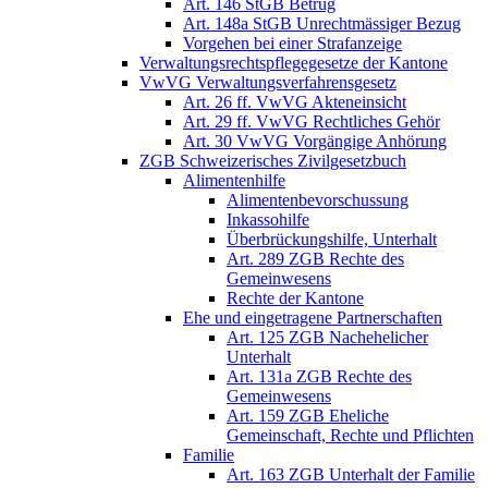
Art. 146 StGB Betrug
Art. 148a StGB Unrechtmässiger Bezug
Vorgehen bei einer Strafanzeige
Verwaltungsrechtspflegegesetze der Kantone
VwVG Verwaltungsverfahrensgesetz
Art. 26 ff. VwVG Akteneinsicht
Art. 29 ff. VwVG Rechtliches Gehör
Art. 30 VwVG Vorgängige Anhörung
ZGB Schweizerisches Zivilgesetzbuch
Alimentenhilfe
Alimentenbevorschussung
Inkassohilfe
Überbrückungshilfe, Unterhalt
Art. 289 ZGB Rechte des
Gemeinwesens
Rechte der Kantone
Ehe und eingetragene Partnerschaften
Art. 125 ZGB Nachehelicher
Unterhalt
Art. 131a ZGB Rechte des
Gemeinwesens
Art. 159 ZGB Eheliche
Gemeinschaft, Rechte und Pflichten
Familie
Art. 163 ZGB Unterhalt der Familie