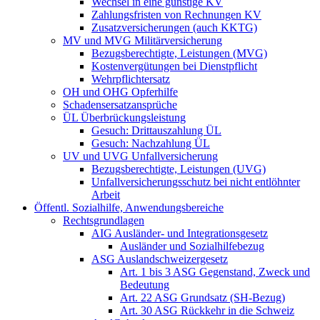
Wechsel in eine günstige KV
Zahlungsfristen von Rechnungen KV
Zusatzversicherungen (auch KKTG)
MV und MVG Militärversicherung
Bezugsberechtigte, Leistungen (MVG)
Kostenvergütungen bei Dienstpflicht
Wehrpflichtersatz
OH und OHG Opferhilfe
Schadensersatzansprüche
ÜL Überbrückungsleistung
Gesuch: Drittauszahlung ÜL
Gesuch: Nachzahlung ÜL
UV und UVG Unfallversicherung
Bezugsberechtigte, Leistungen (UVG)
Unfallversicherungsschutz bei nicht entlöhnter
Arbeit
Öffentl. Sozialhilfe, Anwendungsbereiche
Rechtsgrundlagen
AIG Ausländer- und Integrationsgesetz
Ausländer und Sozialhilfebezug
ASG Auslandschweizergesetz
Art. 1 bis 3 ASG Gegenstand, Zweck und
Bedeutung
Art. 22 ASG Grundsatz (SH-Bezug)
Art. 30 ASG Rückkehr in die Schweiz