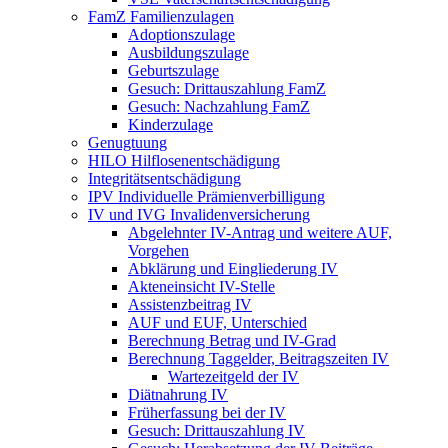
FamZ Familienzulagen
Adoptionszulage
Ausbildungszulage
Geburtszulage
Gesuch: Drittauszahlung FamZ
Gesuch: Nachzahlung FamZ
Kinderzulage
Genugtuung
HILO Hilflosenentschädigung
Integritätsentschädigung
IPV Individuelle Prämienverbilligung
IV und IVG Invalidenversicherung
Abgelehnter IV-Antrag und weitere AUF,
Vorgehen
Abklärung und Eingliederung IV
Akteneinsicht IV-Stelle
Assistenzbeitrag IV
AUF und EUF, Unterschied
Berechnung Betrag und IV-Grad
Berechnung Taggelder, Beitragszeiten IV
Wartezeitgeld der IV
Diätnahrung IV
Früherfassung bei der IV
Gesuch: Drittauszahlung IV