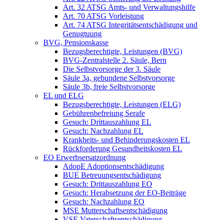
Art. 32 ATSG Amts- und Verwaltungshilfe
Art. 70 ATSG Vorleistung
Art. 74 ATSG Integritätsentschädigung und
Genugtuung
BVG, Pensionskasse
Bezugsberechtigte, Leistungen (BVG)
BVG-Zentralstelle 2. Säule, Bern
Die Selbstvorsorge der 3. Säule
Säule 3a, gebundene Selbstvorsorge
Säule 3b, freie Selbstvorsorge
EL und ELG
Bezugsberechtigte, Leistungen (ELG)
Gebührenbefreiung Serafe
Gesuch: Drittauszahlung EL
Gesuch: Nachzahlung EL
Krankheits- und Behinderungskosten EL
Rückforderung Gesundheitskosten EL
EO Erwerbsersatzordnung
AdopE Adoptionsentschädigung
BUE Betreuungsentschädigung
Gesuch: Drittauszahlung EO
Gesuch: Herabsetzung der EO-Beiträge
Gesuch: Nachzahlung EO
MSE Mutterschaftsentschädigung
VSE Vaterschaftsentschädigung