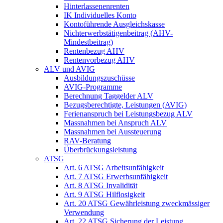
Hinterlassenenrenten
IK Individuelles Konto
Kontoführende Ausgleichskasse
Nichterwerbstätigenbeitrag (AHV-
Mindestbeitrag)
Rentenbezug AHV
Rentenvorbezug AHV
ALV und AVIG
Ausbildungszuschüsse
AVIG-Programme
Berechnung Taggelder ALV
Bezugsberechtigte, Leistungen (AVIG)
Ferienanspruch bei Leistungsbezug ALV
Massnahmen bei Anspruch ALV
Massnahmen bei Aussteuerung
RAV-Beratung
Überbrückungsleistung
ATSG
Art. 6 ATSG Arbeitsunfähigkeit
Art. 7 ATSG Erwerbsunfähigkeit
Art. 8 ATSG Invalidität
Art. 9 ATSG Hilflosigkeit
Art. 20 ATSG Gewährleistung zweckmässiger
Verwendung
Art. 22 ATSG Sicherung der Leistung