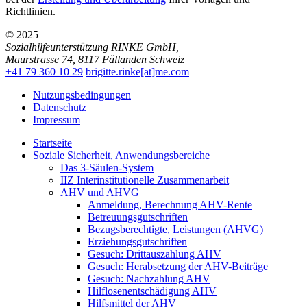
Richtlinien.
© 2025
Sozialhilfeunterstützung RINKE GmbH
,
Maurstrasse 74
,
8117
Fällanden
Schweiz
+41 79 360 10 29
brigitte.rinke[at]me.com
Nutzungsbedingungen
Datenschutz
Impressum
Startseite
Soziale Sicherheit, Anwendungsbereiche
Das 3-Säulen-System
IIZ Interinstitutionelle Zusammenarbeit
AHV und AHVG
Anmeldung, Berechnung AHV-Rente
Betreuungsgutschriften
Bezugsberechtigte, Leistungen (AHVG)
Erziehungsgutschriften
Gesuch: Drittauszahlung AHV
Gesuch: Herabsetzung der AHV-Beiträge
Gesuch: Nachzahlung AHV
Hilflosenentschädigung AHV
Hilfsmittel der AHV