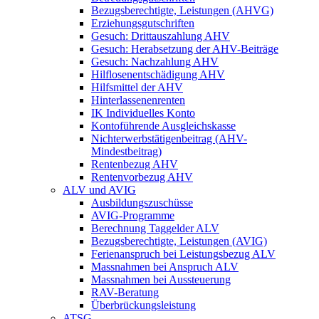
Bezugsberechtigte, Leistungen (AHVG)
Erziehungsgutschriften
Gesuch: Drittauszahlung AHV
Gesuch: Herabsetzung der AHV-Beiträge
Gesuch: Nachzahlung AHV
Hilflosenentschädigung AHV
Hilfsmittel der AHV
Hinterlassenenrenten
IK Individuelles Konto
Kontoführende Ausgleichskasse
Nichterwerbstätigenbeitrag (AHV-
Mindestbeitrag)
Rentenbezug AHV
Rentenvorbezug AHV
ALV und AVIG
Ausbildungszuschüsse
AVIG-Programme
Berechnung Taggelder ALV
Bezugsberechtigte, Leistungen (AVIG)
Ferienanspruch bei Leistungsbezug ALV
Massnahmen bei Anspruch ALV
Massnahmen bei Aussteuerung
RAV-Beratung
Überbrückungsleistung
ATSG