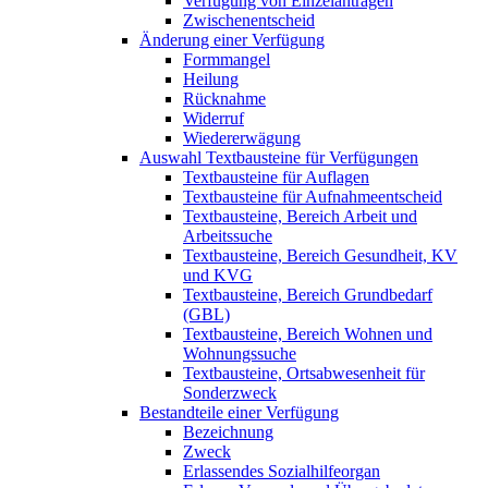
Verfügung von Einzelanträgen
Zwischenentscheid
Änderung einer Verfügung
Formmangel
Heilung
Rücknahme
Widerruf
Wiedererwägung
Auswahl Textbausteine für Verfügungen
Textbausteine für Auflagen
Textbausteine für Aufnahmeentscheid
Textbausteine, Bereich Arbeit und
Arbeitssuche
Textbausteine, Bereich Gesundheit, KV
und KVG
Textbausteine, Bereich Grundbedarf
(GBL)
Textbausteine, Bereich Wohnen und
Wohnungssuche
Textbausteine, Ortsabwesenheit für
Sonderzweck
Bestandteile einer Verfügung
Bezeichnung
Zweck
Erlassendes Sozialhilfeorgan