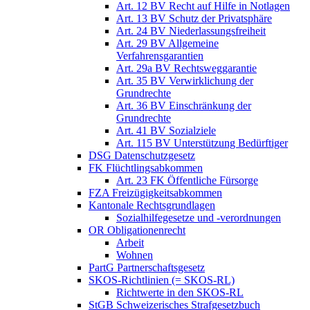
Art. 12 BV Recht auf Hilfe in Notlagen
Art. 13 BV Schutz der Privatsphäre
Art. 24 BV Niederlassungsfreiheit
Art. 29 BV Allgemeine
Verfahrensgarantien
Art. 29a BV Rechtsweggarantie
Art. 35 BV Verwirklichung der
Grundrechte
Art. 36 BV Einschränkung der
Grundrechte
Art. 41 BV Sozialziele
Art. 115 BV Unterstützung Bedürftiger
DSG Datenschutzgesetz
FK Flüchtlingsabkommen
Art. 23 FK Öffentliche Fürsorge
FZA Freizügigkeitsabkommen
Kantonale Rechtsgrundlagen
Sozialhilfegesetze und -verordnungen
OR Obligationenrecht
Arbeit
Wohnen
PartG Partnerschaftsgesetz
SKOS-Richtlinien (= SKOS-RL)
Richtwerte in den SKOS-RL
StGB Schweizerisches Strafgesetzbuch