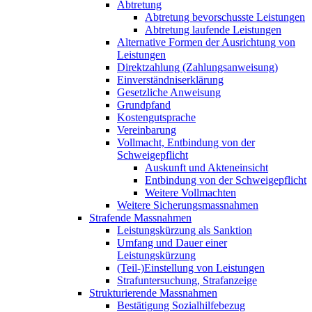
Abtretung
Abtretung bevorschusste Leistungen
Abtretung laufende Leistungen
Alternative Formen der Ausrichtung von
Leistungen
Direktzahlung (Zahlungsanweisung)
Einverständniserklärung
Gesetzliche Anweisung
Grundpfand
Kostengutsprache
Vereinbarung
Vollmacht, Entbindung von der
Schweigepflicht
Auskunft und Akteneinsicht
Entbindung von der Schweigepflicht
Weitere Vollmachten
Weitere Sicherungsmassnahmen
Strafende Massnahmen
Leistungskürzung als Sanktion
Umfang und Dauer einer
Leistungskürzung
(Teil-)Einstellung von Leistungen
Strafuntersuchung, Strafanzeige
Strukturierende Massnahmen
Bestätigung Sozialhilfebezug