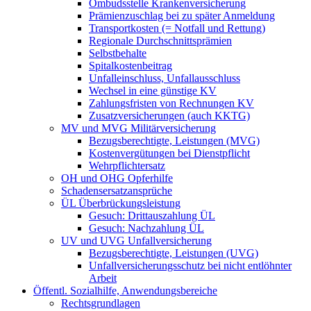
Ombudsstelle Krankenversicherung
Prämienzuschlag bei zu später Anmeldung
Transportkosten (= Notfall und Rettung)
Regionale Durchschnittsprämien
Selbstbehalte
Spitalkostenbeitrag
Unfalleinschluss, Unfallausschluss
Wechsel in eine günstige KV
Zahlungsfristen von Rechnungen KV
Zusatzversicherungen (auch KKTG)
MV und MVG Militärversicherung
Bezugsberechtigte, Leistungen (MVG)
Kostenvergütungen bei Dienstpflicht
Wehrpflichtersatz
OH und OHG Opferhilfe
Schadensersatzansprüche
ÜL Überbrückungsleistung
Gesuch: Drittauszahlung ÜL
Gesuch: Nachzahlung ÜL
UV und UVG Unfallversicherung
Bezugsberechtigte, Leistungen (UVG)
Unfallversicherungsschutz bei nicht entlöhnter
Arbeit
Öffentl. Sozialhilfe, Anwendungsbereiche
Rechtsgrundlagen