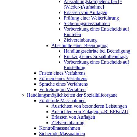
Auszahlungskompetenz bei [=
(Wieder-)Aufnahme]
Erlassen von Auflagen
Prüfung einer Weiterführung
Sicherungsmassnahmen
Vorbereitung eines Entscheids auf
Eintreten
Zielvereinbarung
Abschnitte einer Beendigung
Handlungsschritte bei Beendigung
Rückzug eines Sozialhilfeantrags
Vorbereitung eines Entscheids auf
Einstellung
Fristen eines Verfahrens
Formen eines Verfahrens
Sprache eines Verfahrens
Vertretung im Verfahren
Handlungsmöglichkeiten der Sozialhilfeorgane
Fördernde Massnahmen
Ausrichten von besonderen Leistungen
Ausrichten von Zulagen, z.B. EFB/IZU
Erlassen von Auflagen
Zielvereinbarung
Kontrollmassnahmen
Sichernde Massnahmen