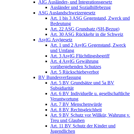
AIG Ausländer- und Integrationsgesetz
Ausländer und Sozialhilfebezug
ASG Auslandschweizergesetz
Art. 1 bis 3 ASG Gegenstand, Zweck und
Bedeutung
Art. 22 ASG Grundsatz (SH-Bezug)
Art. 30 ASG Rückkehr in die Schweiz
AsylG Asylgesetz
Art. 1 und 2 AsylG Gegenstand, Zweck
und Umfang
Art. 3 AsylG Flüchtlingsbegriff
Art. 4 AsylG Gewährung
vorübergehenden Schutzes
Art. 5 Rückschiebeverbot
BV Bundesverfassung
Art. 5 BV Grundsätze und 5a BV
Subsidiarität
Art. 6 BV Individuelle u. gesellschaftliche
Verantwortung
Art. 7 BV Menschenwürde
Art. 8 BV Rechtsgleichheit
Art. 9 BV Schutz vor Willkür, Wahrung v.
Treu und Glauben
Art. 11 BV Schutz der Kinder und
Jugendlichen