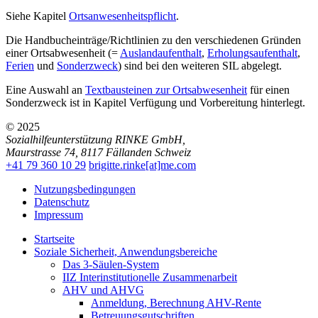
Siehe Kapitel
Ortsanwesenheitspflicht
.
Die Handbucheinträge/Richtlinien zu den verschiedenen Gründen
einer Ortsabwesenheit (=
Auslandaufenthalt
,
Erholungsaufenthalt
,
Ferien
und
Sonderzweck
) sind bei den weiteren SIL abgelegt.
Eine Auswahl an
Textbausteinen zur Ortsabwesenheit
für einen
Sonderzweck ist in Kapitel Verfügung und Vorbereitung hinterlegt.
© 2025
Sozialhilfeunterstützung RINKE GmbH
,
Maurstrasse 74
,
8117
Fällanden
Schweiz
+41 79 360 10 29
brigitte.rinke[at]me.com
Nutzungsbedingungen
Datenschutz
Impressum
Startseite
Soziale Sicherheit, Anwendungsbereiche
Das 3-Säulen-System
IIZ Interinstitutionelle Zusammenarbeit
AHV und AHVG
Anmeldung, Berechnung AHV-Rente
Betreuungsgutschriften