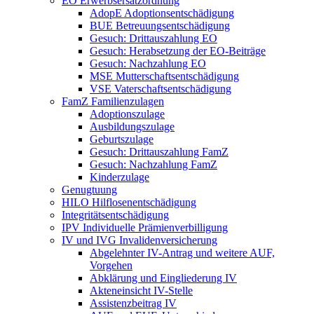
EO Erwerbsersatzordnung
AdopE Adoptionsentschädigung
BUE Betreuungsentschädigung
Gesuch: Drittauszahlung EO
Gesuch: Herabsetzung der EO-Beiträge
Gesuch: Nachzahlung EO
MSE Mutterschaftsentschädigung
VSE Vaterschaftsentschädigung
FamZ Familienzulagen
Adoptionszulage
Ausbildungszulage
Geburtszulage
Gesuch: Drittauszahlung FamZ
Gesuch: Nachzahlung FamZ
Kinderzulage
Genugtuung
HILO Hilflosenentschädigung
Integritätsentschädigung
IPV Individuelle Prämienverbilligung
IV und IVG Invalidenversicherung
Abgelehnter IV-Antrag und weitere AUF,
Vorgehen
Abklärung und Eingliederung IV
Akteneinsicht IV-Stelle
Assistenzbeitrag IV