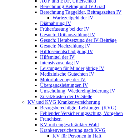
AUF und EUF, Unterschied
Berechnung Betrag und IV-Grad
Berechnung Taggelder, Beitragszeiten IV
Wartezeitgeld der IV
Diätnahrung IV
Früherfassung bei der IV
Gesuch: Drittauszahlung IV
Gesuch: Herabsetzung der IV-Beiträge
Gesuch: Nachzahlung IV
Hilflosenentschädigung IV
Hilfsmittel der IV
Intensivzuschlag IV
Leistungen für Minderjährige IV
Medizinische Gutachten IV
Motorfahrzeuge der IV
Übergangsleistungen IV
Umschulung, Wiedereingliederung IV
Zusatzkosten der IV-Stelle
KV und KVG Krankenversicherung
Bezugsberechtigte, Leistungen (KVG)
Fehlender Versicherungsschutz, Vorgehen
Franchisen
KV mit eingeschränkter Wahl
Krankenversicherung nach KVG
KV für Personen in Haft