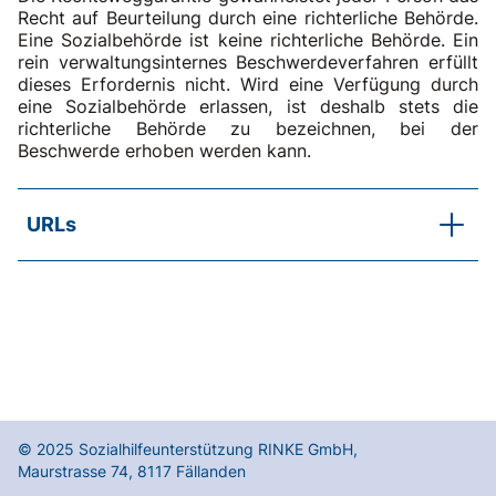
Recht auf Beurteilung durch eine richterliche Behörde.
Eine Sozialbehörde ist keine richterliche Behörde. Ein
rein verwaltungsinternes Beschwerdeverfahren erfüllt
dieses Erfordernis nicht. Wird eine Verfügung durch
eine Sozialbehörde erlassen, ist deshalb stets die
richterliche Behörde zu bezeichnen, bei der
Beschwerde erhoben werden kann.
URLs
SKOS-Merkblatt
Arbeitsinstrumente der Sozialhilfe
SKOS-RL, Kapitel A.4.1 Erläuterungen f
Rechtliches Gehör und Akteneinsicht
SKOS-RL, Kapitel A.4.2 Erläuterungen e
Rechtliches Gehör und Akteneinsicht
SKOS-RL, Kapitel A.4.2 Abs. 1
© 2025
Sozialhilfeunterstützung RINKE GmbH
,
Sozalhilfeorgane (sorgen für die Gewährleistung der
Maurstrasse 74
,
8117
Fällanden
Verfahrensgarantien; es sind dies):