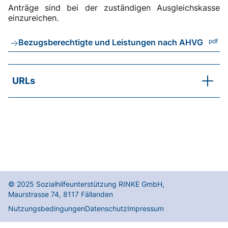
Anträge sind bei der zuständigen Ausgleichskasse
einzureichen.
Bezugsberechtigte und Leistungen nach AHVG
pdf
URLs
Kantonale Ausgleichskassen
Information EO
Merkblatt EO
Informationen zum Onlinrechner EO
Onlinerechner EO
© 2025
Sozialhilfeunterstützung RINKE GmbH
,
Antragsformular Zulage für Betreuungskosten EO
Maurstrasse 74
,
8117
Fällanden
Ergänzungsblätter
1
und
2
zum Antrag
Nutzungsbedingungen
Datenschutz
Impressum
SKOS-Praxisbeispiel