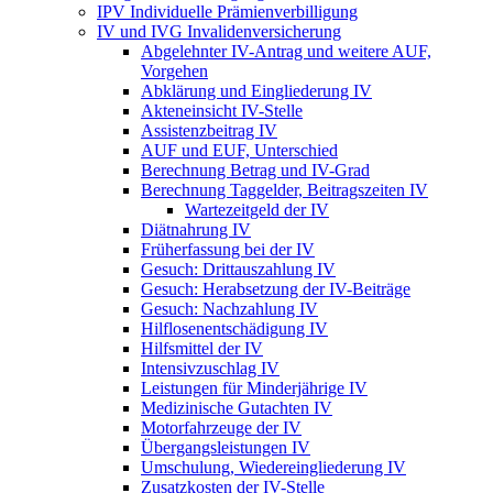
IPV Individuelle Prämienverbilligung
IV und IVG Invalidenversicherung
Abgelehnter IV-Antrag und weitere AUF,
Vorgehen
Abklärung und Eingliederung IV
Akteneinsicht IV-Stelle
Assistenzbeitrag IV
AUF und EUF, Unterschied
Berechnung Betrag und IV-Grad
Berechnung Taggelder, Beitragszeiten IV
Wartezeitgeld der IV
Diätnahrung IV
Früherfassung bei der IV
Gesuch: Drittauszahlung IV
Gesuch: Herabsetzung der IV-Beiträge
Gesuch: Nachzahlung IV
Hilflosenentschädigung IV
Hilfsmittel der IV
Intensivzuschlag IV
Leistungen für Minderjährige IV
Medizinische Gutachten IV
Motorfahrzeuge der IV
Übergangsleistungen IV
Umschulung, Wiedereingliederung IV
Zusatzkosten der IV-Stelle