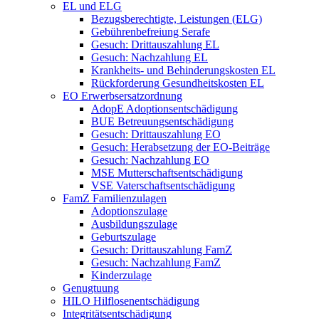
EL und ELG
Bezugsberechtigte, Leistungen (ELG)
Gebührenbefreiung Serafe
Gesuch: Drittauszahlung EL
Gesuch: Nachzahlung EL
Krankheits- und Behinderungskosten EL
Rückforderung Gesundheitskosten EL
EO Erwerbsersatzordnung
AdopE Adoptionsentschädigung
BUE Betreuungsentschädigung
Gesuch: Drittauszahlung EO
Gesuch: Herabsetzung der EO-Beiträge
Gesuch: Nachzahlung EO
MSE Mutterschaftsentschädigung
VSE Vaterschaftsentschädigung
FamZ Familienzulagen
Adoptionszulage
Ausbildungszulage
Geburtszulage
Gesuch: Drittauszahlung FamZ
Gesuch: Nachzahlung FamZ
Kinderzulage
Genugtuung
HILO Hilflosenentschädigung
Integritätsentschädigung