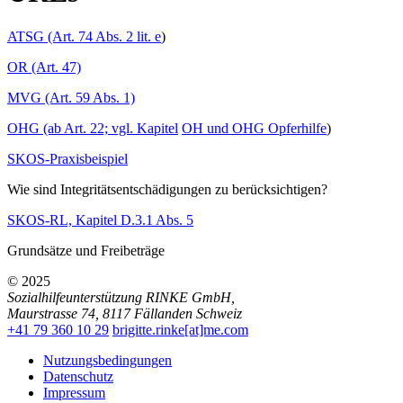
ATSG (Art. 74 Abs. 2 lit. e
)
OR (Art. 47)
MVG (Art. 59 Abs. 1)
OHG (ab Art. 22; vgl. Kapitel
OH und OHG Opferhilfe
)
SKOS-Praxisbeispiel
Wie sind Integritätsentschädigungen zu berücksichtigen?
SKOS-RL, Kapitel D.3.1 Abs. 5
Grundsätze und Freibeträge
© 2025
Sozialhilfeunterstützung RINKE GmbH
,
Maurstrasse 74
,
8117
Fällanden
Schweiz
+41 79 360 10 29
brigitte.rinke[at]me.com
Nutzungsbedingungen
Datenschutz
Impressum