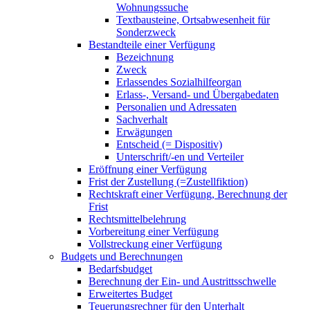
Wohnungssuche
Textbausteine, Ortsabwesenheit für
Sonderzweck
Bestandteile einer Verfügung
Bezeichnung
Zweck
Erlassendes Sozialhilfeorgan
Erlass-, Versand- und Übergabedaten
Personalien und Adressaten
Sachverhalt
Erwägungen
Entscheid (= Dispositiv)
Unterschrift/-en und Verteiler
Eröffnung einer Verfügung
Frist der Zustellung (=Zustellfiktion)
Rechtskraft einer Verfügung, Berechnung der
Frist
Rechtsmittelbelehrung
Vorbereitung einer Verfügung
Vollstreckung einer Verfügung
Budgets und Berechnungen
Bedarfsbudget
Berechnung der Ein- und Austrittsschwelle
Erweitertes Budget
Teuerungsrechner für den Unterhalt