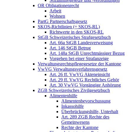
Sozialhilfegesetze und -verordnungen
OR Obligationenrecht
Arbeit
Wohnen
PartG Partnerschaftsgesetz
SKOS-Richtlinien (= SKOS-RL)
Richtwerte in den SKOS-RL
StGB Schweizerisches Strafgesetzbuch
Art. 66a StGB Landesverweisung
Art. 146 StGB Betrug
Art. 148a StGB Unrechtmässiger Bezug
Vorgehen bei einer Strafanzeige
Verwaltungsrechtspflegegesetze der Kantone
VwVG Verwaltungsverfahrensgesetz
Art. 26 ff. VwVG Akteneinsicht
Art. 29 ff. VwVG Rechtliches Gehör
Art. 30 VwVG Vorgängige Anhörung
ZGB Schweizerisches Zivilgesetzbuch
Alimentenhilfe
Alimentenbevorschussung
Inkassohilfe
Überbrückungshilfe, Unterhalt
Art. 289 ZGB Rechte des
Gemeinwesens
Rechte der Kantone