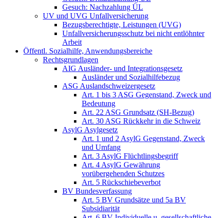
Gesuch: Nachzahlung ÜL
UV und UVG Unfallversicherung
Bezugsberechtigte, Leistungen (UVG)
Unfallversicherungsschutz bei nicht entlöhnter
Arbeit
Öffentl. Sozialhilfe, Anwendungsbereiche
Rechtsgrundlagen
AIG Ausländer- und Integrationsgesetz
Ausländer und Sozialhilfebezug
ASG Auslandschweizergesetz
Art. 1 bis 3 ASG Gegenstand, Zweck und
Bedeutung
Art. 22 ASG Grundsatz (SH-Bezug)
Art. 30 ASG Rückkehr in die Schweiz
AsylG Asylgesetz
Art. 1 und 2 AsylG Gegenstand, Zweck
und Umfang
Art. 3 AsylG Flüchtlingsbegriff
Art. 4 AsylG Gewährung
vorübergehenden Schutzes
Art. 5 Rückschiebeverbot
BV Bundesverfassung
Art. 5 BV Grundsätze und 5a BV
Subsidiarität
Art. 6 BV Individuelle u. gesellschaftliche