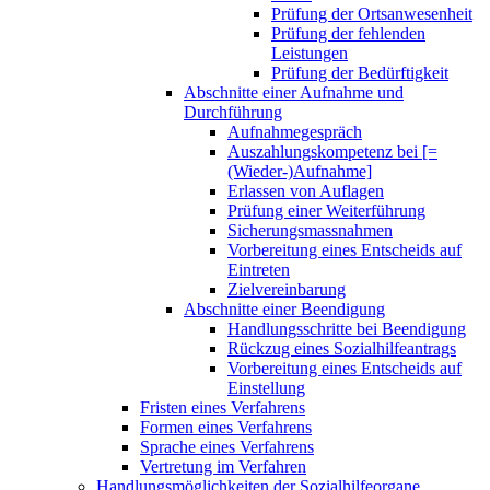
Prüfung der Ortsanwesenheit
Prüfung der fehlenden
Leistungen
Prüfung der Bedürftigkeit
Abschnitte einer Aufnahme und
Durchführung
Aufnahmegespräch
Auszahlungskompetenz bei [=
(Wieder-)Aufnahme]
Erlassen von Auflagen
Prüfung einer Weiterführung
Sicherungsmassnahmen
Vorbereitung eines Entscheids auf
Eintreten
Zielvereinbarung
Abschnitte einer Beendigung
Handlungsschritte bei Beendigung
Rückzug eines Sozialhilfeantrags
Vorbereitung eines Entscheids auf
Einstellung
Fristen eines Verfahrens
Formen eines Verfahrens
Sprache eines Verfahrens
Vertretung im Verfahren
Handlungsmöglichkeiten der Sozialhilfeorgane