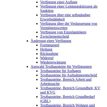
Verfügung einer Auflage
Verfügung einer Leistungskürzung als
Sanktion
Verfügung über eine selbständige
Erwerbstätigkeit
Verfügung über die Veräusserung von
Vermögenswerten
Verfügung von Einzelanträgen
Zwischenentscheid
Änderung einer Verfügung
Formmangel
Heilung
Rücknahme
Widerruf
Wiedererwägung
Auswahl Textbausteine für Verfügungen
Textbausteine für Auflagen
Textbausteine für Aufnahmeentscheid
Textbausteine, Bereich Arbeit und
Arbeitssuche
Textbausteine, Bereich Gesundheit, KV
und KVG
Textbausteine, Bereich Grundbedarf
(GBL)
Textbausteine, Bereich Wohnen und