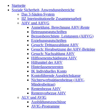
Startseite
Soziale Sicherheit, Anwendungsbereiche
Das 3-Säulen-System
IIZ Interinstitutionelle Zusammenarbeit
AHV und AHVG
Anmeldung, Berechnung AHV-Rente
Betreuungsgutschriften
Bezugsberechtigte, Leistungen (AHVG)
Erziehungsgutschriften
Gesuch: Drittauszahlung AHV
Gesuch: Herabsetzung der AHV-Beiträge
Gesuch: Nachzahlung AHV
Hilflosenentschädigung AHV
Hilfsmittel der AHV
Hinterlassenenrenten
IK Individuelles Konto
Kontoführende Ausgleichskasse
Nichterwerbstätigenbeitrag (AHV-
Mindestbeitrag)
Rentenbezug AHV
Rentenvorbezug AHV
ALV und AVIG
Ausbildungszuschüsse
AVIG-Programme