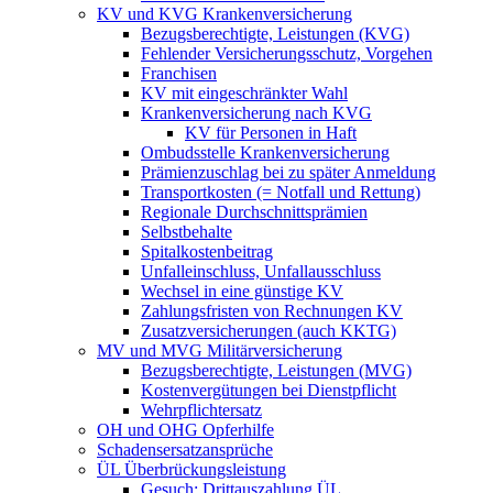
KV und KVG Krankenversicherung
Bezugsberechtigte, Leistungen (KVG)
Fehlender Versicherungsschutz, Vorgehen
Franchisen
KV mit eingeschränkter Wahl
Krankenversicherung nach KVG
KV für Personen in Haft
Ombudsstelle Krankenversicherung
Prämienzuschlag bei zu später Anmeldung
Transportkosten (= Notfall und Rettung)
Regionale Durchschnittsprämien
Selbstbehalte
Spitalkostenbeitrag
Unfalleinschluss, Unfallausschluss
Wechsel in eine günstige KV
Zahlungsfristen von Rechnungen KV
Zusatzversicherungen (auch KKTG)
MV und MVG Militärversicherung
Bezugsberechtigte, Leistungen (MVG)
Kostenvergütungen bei Dienstpflicht
Wehrpflichtersatz
OH und OHG Opferhilfe
Schadensersatzansprüche
ÜL Überbrückungsleistung
Gesuch: Drittauszahlung ÜL