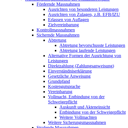
Fördernde Massnahmen
Ausrichten von besonderen Leistungen
Ausrichten von Zulagen, z.B. EFB/IZU
Erlassen von Auflagen
Zielvereinbarung
Kontrollmassnahmen
Sichernde Massnahmen
Abtretung
Abtretung bevorschusste Leistungen
Abtretung laufende Leistungen
Alternative Formen der Ausrichtung von
Leistungen
Direktzahlung (Zahlungsanweisung)
Einverständniserklärung
Gesetzliche Anweisung
Grundpfand
Kostengutsprache
Vereinbarung
Vollmacht, Entbindung von der
Schweigepflicht
Auskunft und Akteneinsicht
Entbindung von der Schweigepflicht
Weitere Vollmachten
Weitere Sicherungsmassnahmen
Strafende Massnahmen