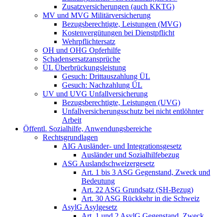
Zusatzversicherungen (auch KKTG)
MV und MVG Militärversicherung
Bezugsberechtigte, Leistungen (MVG)
Kostenvergütungen bei Dienstpflicht
Wehrpflichtersatz
OH und OHG Opferhilfe
Schadensersatzansprüche
ÜL Überbrückungsleistung
Gesuch: Drittauszahlung ÜL
Gesuch: Nachzahlung ÜL
UV und UVG Unfallversicherung
Bezugsberechtigte, Leistungen (UVG)
Unfallversicherungsschutz bei nicht entlöhnter
Arbeit
Öffentl. Sozialhilfe, Anwendungsbereiche
Rechtsgrundlagen
AIG Ausländer- und Integrationsgesetz
Ausländer und Sozialhilfebezug
ASG Auslandschweizergesetz
Art. 1 bis 3 ASG Gegenstand, Zweck und
Bedeutung
Art. 22 ASG Grundsatz (SH-Bezug)
Art. 30 ASG Rückkehr in die Schweiz
AsylG Asylgesetz
Art. 1 und 2 AsylG Gegenstand, Zweck