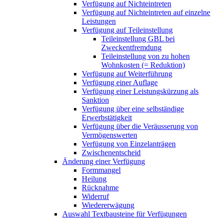
Verfügung auf Nichteintreten
Verfügung auf Nichteintreten auf einzelne
Leistungen
Verfügung auf Teileinstellung
Teileinstellung GBL bei
Zweckentfremdung
Teileinstellung von zu hohen
Wohnkosten (= Reduktion)
Verfügung auf Weiterführung
Verfügung einer Auflage
Verfügung einer Leistungskürzung als
Sanktion
Verfügung über eine selbständige
Erwerbstätigkeit
Verfügung über die Veräusserung von
Vermögenswerten
Verfügung von Einzelanträgen
Zwischenentscheid
Änderung einer Verfügung
Formmangel
Heilung
Rücknahme
Widerruf
Wiedererwägung
Auswahl Textbausteine für Verfügungen