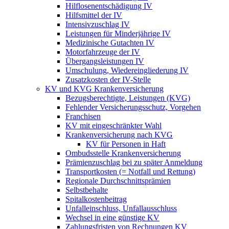
Hilflosenentschädigung IV
Hilfsmittel der IV
Intensivzuschlag IV
Leistungen für Minderjährige IV
Medizinische Gutachten IV
Motorfahrzeuge der IV
Übergangsleistungen IV
Umschulung, Wiedereingliederung IV
Zusatzkosten der IV-Stelle
KV und KVG Krankenversicherung
Bezugsberechtigte, Leistungen (KVG)
Fehlender Versicherungsschutz, Vorgehen
Franchisen
KV mit eingeschränkter Wahl
Krankenversicherung nach KVG
KV für Personen in Haft
Ombudsstelle Krankenversicherung
Prämienzuschlag bei zu später Anmeldung
Transportkosten (= Notfall und Rettung)
Regionale Durchschnittsprämien
Selbstbehalte
Spitalkostenbeitrag
Unfalleinschluss, Unfallausschluss
Wechsel in eine günstige KV
Zahlungsfristen von Rechnungen KV