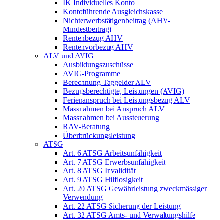
IK Individuelles Konto
Kontoführende Ausgleichskasse
Nichterwerbstätigenbeitrag (AHV-
Mindestbeitrag)
Rentenbezug AHV
Rentenvorbezug AHV
ALV und AVIG
Ausbildungszuschüsse
AVIG-Programme
Berechnung Taggelder ALV
Bezugsberechtigte, Leistungen (AVIG)
Ferienanspruch bei Leistungsbezug ALV
Massnahmen bei Anspruch ALV
Massnahmen bei Aussteuerung
RAV-Beratung
Überbrückungsleistung
ATSG
Art. 6 ATSG Arbeitsunfähigkeit
Art. 7 ATSG Erwerbsunfähigkeit
Art. 8 ATSG Invalidität
Art. 9 ATSG Hilflosigkeit
Art. 20 ATSG Gewährleistung zweckmässiger
Verwendung
Art. 22 ATSG Sicherung der Leistung
Art. 32 ATSG Amts- und Verwaltungshilfe