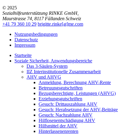
© 2025
Sozialhilfeunterstützung RINKE GmbH
,
Maurstrasse 74
,
8117
Fällanden
Schweiz
+41 79 360 10 29
brigitte.rinke[at]me.com
Nutzungsbedingungen
Datenschutz
Impressum
Startseite
Soziale Sicherheit, Anwendungsbereiche
Das 3-Säulen-System
IIZ Interinstitutionelle Zusammenarbeit
AHV und AHVG
Anmeldung, Berechnung AHV-Rente
Betreuungsgutschriften
Bezugsberechtigte, Leistungen (AHVG)
Erziehungsgutschriften
Gesuch: Drittauszahlung AHV
Gesuch: Herabsetzung der AHV-Beiträge
Gesuch: Nachzahlung AHV
Hilflosenentschädigung AHV
Hilfsmittel der AHV
Hinterlassenenrenten