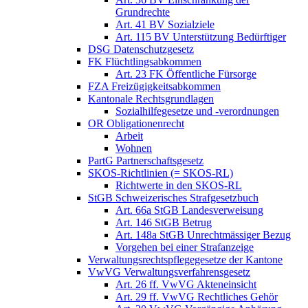
Grundrechte
Art. 41 BV Sozialziele
Art. 115 BV Unterstützung Bedürftiger
DSG Datenschutzgesetz
FK Flüchtlingsabkommen
Art. 23 FK Öffentliche Fürsorge
FZA Freizügigkeitsabkommen
Kantonale Rechtsgrundlagen
Sozialhilfegesetze und -verordnungen
OR Obligationenrecht
Arbeit
Wohnen
PartG Partnerschaftsgesetz
SKOS-Richtlinien (= SKOS-RL)
Richtwerte in den SKOS-RL
StGB Schweizerisches Strafgesetzbuch
Art. 66a StGB Landesverweisung
Art. 146 StGB Betrug
Art. 148a StGB Unrechtmässiger Bezug
Vorgehen bei einer Strafanzeige
Verwaltungsrechtspflegegesetze der Kantone
VwVG Verwaltungsverfahrensgesetz
Art. 26 ff. VwVG Akteneinsicht
Art. 29 ff. VwVG Rechtliches Gehör