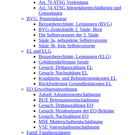
Art. 70 ATSG Vorleistung
Art. 74 ATSG Integritätsentschädigung und
Genugtuung
BVG, Pensionskasse
Bezugsberechtigte, Leistungen (BVG)
BVG-Zentralstelle 2. Säule, Bern
Die Selbstvorsorge der 3. Säule
Säule 3a, gebundene Selbstvorsorge
Säule 3b, freie Selbstvorsorge
EL und ELG
Bezugsberechtigte, Leistungen (ELG)
Gebührenbefreiung Serafe
Gesuch: Drittauszahlung EL
Gesuch: Nachzahlung EL
Krankheits- und Behinderungskosten EL
Rückforderung Gesundheitskosten EL
EO Erwerbsersatzordnung
AdopE Adoptionsentschädigung
BUE Betreuungsentschädigung
Gesuch: Drittauszahlung EO
Gesuch: Herabsetzung der EO-Beiträge
Gesuch: Nachzahlung EO
MSE Mutterschaftsentschädigung
VSE Vaterschaftsentschädigung
FamZ Familienzulagen