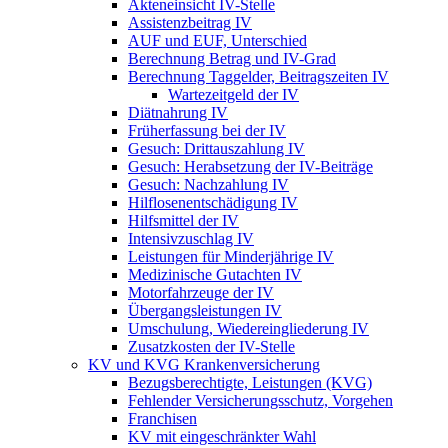
Akteneinsicht IV-Stelle
Assistenzbeitrag IV
AUF und EUF, Unterschied
Berechnung Betrag und IV-Grad
Berechnung Taggelder, Beitragszeiten IV
Wartezeitgeld der IV
Diätnahrung IV
Früherfassung bei der IV
Gesuch: Drittauszahlung IV
Gesuch: Herabsetzung der IV-Beiträge
Gesuch: Nachzahlung IV
Hilflosenentschädigung IV
Hilfsmittel der IV
Intensivzuschlag IV
Leistungen für Minderjährige IV
Medizinische Gutachten IV
Motorfahrzeuge der IV
Übergangsleistungen IV
Umschulung, Wiedereingliederung IV
Zusatzkosten der IV-Stelle
KV und KVG Krankenversicherung
Bezugsberechtigte, Leistungen (KVG)
Fehlender Versicherungsschutz, Vorgehen
Franchisen
KV mit eingeschränkter Wahl