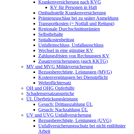
Krankenversicherung nach KVG
KV für Personen in Haft
Ombudsstelle Krankenversicherung
Prämienzuschlag bei zu später Anmeldung
Transportkosten (= Notfall und Rettung)
Regionale Durchschnittsprämien
Selbstbehalte
Spitalkostenbeitrag
Unfalleinschluss, Unfallausschluss
Wechsel in eine günstige KV
Zahlungsfristen von Rechnungen KV
Zusatzversicherungen (auch KKTG)
MV und MVG Militärversicherung
Bezugsberechtigte, Leistungen (MVG)
Kostenvergütungen bei Dienstpflicht
Wehrpflichtersatz
OH und OHG Opferhilfe
Schadensersatzansprüche
ÜL Überbrückungsleistung
Gesuch: Drittauszahlung ÜL
Gesuch: Nachzahlung ÜL
UV und UVG Unfallversicherung
Bezugsberechtigte, Leistungen (UVG)
Unfallversicherungsschutz bei nicht entlöhnter
Arbeit