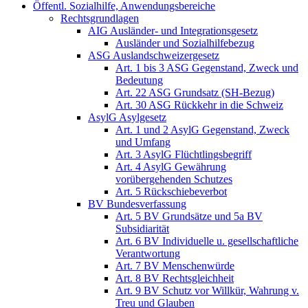
Öffentl. Sozialhilfe, Anwendungsbereiche
Rechtsgrundlagen
AIG Ausländer- und Integrationsgesetz
Ausländer und Sozialhilfebezug
ASG Auslandschweizergesetz
Art. 1 bis 3 ASG Gegenstand, Zweck und
Bedeutung
Art. 22 ASG Grundsatz (SH-Bezug)
Art. 30 ASG Rückkehr in die Schweiz
AsylG Asylgesetz
Art. 1 und 2 AsylG Gegenstand, Zweck
und Umfang
Art. 3 AsylG Flüchtlingsbegriff
Art. 4 AsylG Gewährung
vorübergehenden Schutzes
Art. 5 Rückschiebeverbot
BV Bundesverfassung
Art. 5 BV Grundsätze und 5a BV
Subsidiarität
Art. 6 BV Individuelle u. gesellschaftliche
Verantwortung
Art. 7 BV Menschenwürde
Art. 8 BV Rechtsgleichheit
Art. 9 BV Schutz vor Willkür, Wahrung v.
Treu und Glauben