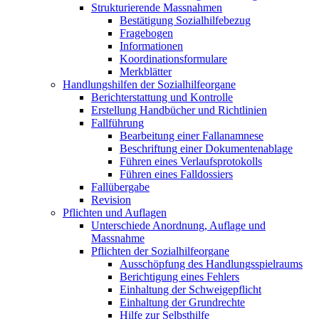
Strukturierende Massnahmen
Bestätigung Sozialhilfebezug
Fragebogen
Informationen
Koordinationsformulare
Merkblätter
Handlungshilfen der Sozialhilfeorgane
Berichterstattung und Kontrolle
Erstellung Handbücher und Richtlinien
Fallführung
Bearbeitung einer Fallanamnese
Beschriftung einer Dokumentenablage
Führen eines Verlaufsprotokolls
Führen eines Falldossiers
Fallübergabe
Revision
Pflichten und Auflagen
Unterschiede Anordnung, Auflage und
Massnahme
Pflichten der Sozialhilfeorgane
Ausschöpfung des Handlungsspielraums
Berichtigung eines Fehlers
Einhaltung der Schweigepflicht
Einhaltung der Grundrechte
Hilfe zur Selbsthilfe