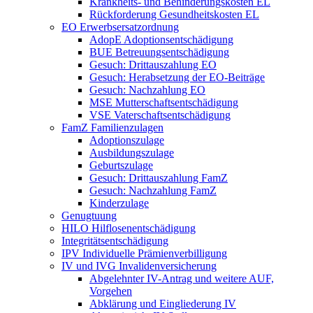
Krankheits- und Behinderungskosten EL
Rückforderung Gesundheitskosten EL
EO Erwerbsersatzordnung
AdopE Adoptionsentschädigung
BUE Betreuungsentschädigung
Gesuch: Drittauszahlung EO
Gesuch: Herabsetzung der EO-Beiträge
Gesuch: Nachzahlung EO
MSE Mutterschaftsentschädigung
VSE Vaterschaftsentschädigung
FamZ Familienzulagen
Adoptionszulage
Ausbildungszulage
Geburtszulage
Gesuch: Drittauszahlung FamZ
Gesuch: Nachzahlung FamZ
Kinderzulage
Genugtuung
HILO Hilflosenentschädigung
Integritätsentschädigung
IPV Individuelle Prämienverbilligung
IV und IVG Invalidenversicherung
Abgelehnter IV-Antrag und weitere AUF,
Vorgehen
Abklärung und Eingliederung IV