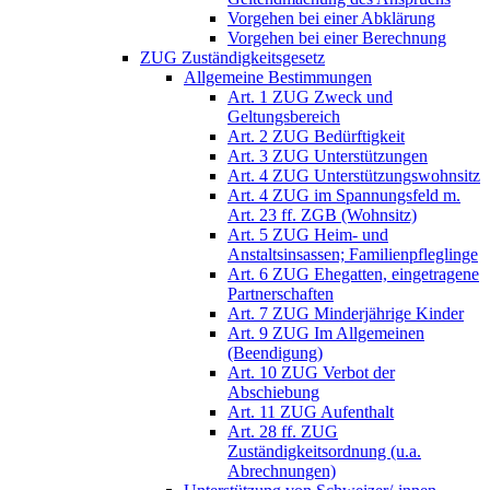
Vorgehen bei einer Abklärung
Vorgehen bei einer Berechnung
ZUG Zuständigkeitsgesetz
Allgemeine Bestimmungen
Art. 1 ZUG Zweck und
Geltungsbereich
Art. 2 ZUG Bedürftigkeit
Art. 3 ZUG Unterstützungen
Art. 4 ZUG Unterstützungswohnsitz
Art. 4 ZUG im Spannungsfeld m.
Art. 23 ff. ZGB (Wohnsitz)
Art. 5 ZUG Heim- und
Anstaltsinsassen; Familienpfleglinge
Art. 6 ZUG Ehegatten, eingetragene
Partnerschaften
Art. 7 ZUG Minderjährige Kinder
Art. 9 ZUG Im Allgemeinen
(Beendigung)
Art. 10 ZUG Verbot der
Abschiebung
Art. 11 ZUG Aufenthalt
Art. 28 ff. ZUG
Zuständigkeitsordnung (u.a.
Abrechnungen)