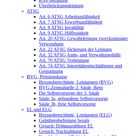
RAV-Beratung
Überbrückungsleistung
ATSG
Art. 6 ATSG Arbeitsunfähigkeit
Art. 7 ATSG Erwerbsunfähigkeit
Art. 8 ATSG Invalidität
Art. 9 ATSG Hilflosigkeit
Art. 20 ATSG Gewährleistung zweckmässiger
Verwendung
Art. 22 ATSG Sicherung der Leistung
Art. 32 ATSG Amts- und Verwaltungshilfe
Art. 70 ATSG Vorleistung
Art. 74 ATSG Integritätsentschädigung und
Genugtuung
BVG, Pensionskasse
Bezugsberechtigte, Leistungen (BVG)
BVG-Zentralstelle 2. Säule, Bern
Die Selbstvorsorge der 3. Säule
Säule 3a, gebundene Selbstvorsorge
Säule 3b, freie Selbstvorsorge
EL und ELG
Bezugsberechtigte, Leistungen (ELG)
Gebührenbefreiung Serafe
Gesuch: Drittauszahlung EL
Gesuch: Nachzahlung EL