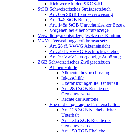
Richtwerte in den SKOS-RL
StGB Schweizerisches Strafgesetzbuch
Art. 66a StGB Landesverweisung
Art. 146 StGB Betrug
Art. 148a StGB Unrechtmässiger Bezug
Vorgehen bei einer Strafanzeige
Verwaltungsrechtspflegegesetze der Kantone
VwVG Verwaltungsverfahrensgesetz
Art. 26 ff. VwVG Akteneinsicht
Art. 29 ff. VwVG Rechtliches Gehör
Art. 30 VwVG Vorgängige Anhörung
ZGB Schweizerisches Zivilgesetzbuch
Alimentenhilfe
Alimentenbevorschussung
Inkassohilfe
Überbrückungshilfe, Unterhalt
Art. 289 ZGB Rechte des
Gemeinwesens
Rechte der Kantone
Ehe und eingetragene Partnerschaften
Art. 125 ZGB Nachehelicher
Unterhalt
Art. 131a ZGB Rechte des
Gemeinwesens
Art. 159 ZGB Eheliche