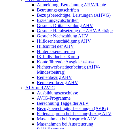
Anmeldung, Berechnung AHV-Rente
Betreuungsgutschriften
Bezugsberechtigte, Leistungen (AHVG)
Erziehungsgutschriften
Gesuch: Drittauszahlung AHV
Gesuch: Herabsetzung der AHV-Beiträge
Gesuch: Nachzahlung AHV
Hilflosenentschädigung AHV
Hilfsmittel der AHV
Hinterlassenenrenten
IK Individuelles Konto
Kontoführende Ausgleichskasse
Nichterwerbstätigenbeitrag (AHV-
Mindestbeitrag)
Rentenbezug AHV
Rentenvorbezug AHV
ALV und AVIG
Ausbildungszuschüsse
AVIG-Programme
Berechnung Taggelder ALV
Bezugsberechtigte, Leistungen (AVIG)
Ferienanspruch bei Leistungsbezug ALV
Massnahmen bei Anspruch ALV
Massnahmen bei Aussteuerung