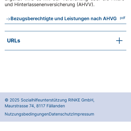
und Hinterlassenenversicherung (AHVV).
Bezugsberechtigte und Leistungen nach AHVG
pdf
URLs
AHVG (Gesetz)
AHVV (Verordnung)
Kantonale Ausgleichskassen
Onlinesuche kontoführende Ausgleichskasse
Information Altersrenten
© 2025
Sozialhilfeunterstützung RINKE GmbH
,
Maurstrasse 74
,
8117
Fällanden
Nutzungsbedingungen
Datenschutz
Impressum