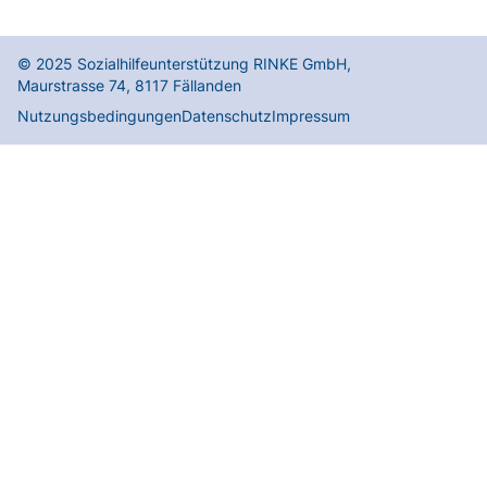
© 2025
Sozialhilfeunterstützung RINKE GmbH
,
Maurstrasse 74
,
8117
Fällanden
Nutzungsbedingungen
Datenschutz
Impressum