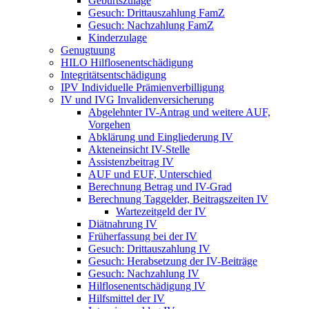
Geburtszulage
Gesuch: Drittauszahlung FamZ
Gesuch: Nachzahlung FamZ
Kinderzulage
Genugtuung
HILO Hilflosenentschädigung
Integritätsentschädigung
IPV Individuelle Prämienverbilligung
IV und IVG Invalidenversicherung
Abgelehnter IV-Antrag und weitere AUF,
Vorgehen
Abklärung und Eingliederung IV
Akteneinsicht IV-Stelle
Assistenzbeitrag IV
AUF und EUF, Unterschied
Berechnung Betrag und IV-Grad
Berechnung Taggelder, Beitragszeiten IV
Wartezeitgeld der IV
Diätnahrung IV
Früherfassung bei der IV
Gesuch: Drittauszahlung IV
Gesuch: Herabsetzung der IV-Beiträge
Gesuch: Nachzahlung IV
Hilflosenentschädigung IV
Hilfsmittel der IV