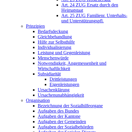
Art. 24 ZUG Ersatz durch den
Heimatstaat
Art. 25 ZUG Familienr. Unterhalts-
und Unterstützungspfl.
Prinzipien
Bedarfsdeckung
Gleichbehandlung
Hilfe zur Selbsthilfe
Individualisierung
Leistung und Gegenleistung
Menschenwürde
Notwendigkeit, Angemessenheit und
Wirtschaftlichkeit
Subsidiarität
Drittleistungen
Eigenleistungen
Ursachenklärung
Ursachenunabhängigkeit
Organisation
Bezeichnung der Sozialhilfeorgane
Aufgaben des Bundes
Aufgaben der Kantone
Aufgaben der Gemeinden
Aufgaben der Sozialbehörden