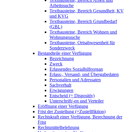
Textbausteine, Bereich Arbeit und
Arbeitssuche
Textbausteine, Bereich Gesundheit, KV
und KVG
Textbausteine, Bereich Grundbedarf
(GBL)
Textbausteine, Bereich Wohnen und
Wohnungssuche
Textbausteine, Ortsabwesenheit für
Sonderzweck
Bestandteile einer Verfügung
Bezeichnung
Zweck
Erlassendes Sozialhilfeorgan
Erlass-, Versand- und Übergabedaten
Personalien und Adressaten
Sachverhalt
Erwägungen
Entscheid (= Dispositiv)
Unterschrift/-en und Verteiler
Eröffnung einer Verfügung
Frist der Zustellung (=Zustellfiktion)
Rechtskraft einer Verfügung, Berechnung der
Frist
Rechtsmittelbelehrung