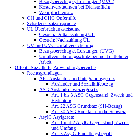
Bezugsberechtigte, Leistungen (MVG)
Kostenvergütungen bei Dienstpflicht
Wehrpflichtersatz
OH und OHG Opferhilfe
Schadensersatzansprüche
ÜL Überbrückungsleistung
Gesuch: Drittauszahlung ÜL
Gesuch: Nachzahlung ÜL
UV und UVG Unfallversicherung
Bezugsberechtigte, Leistungen (UVG)
Unfallversicherungsschutz bei nicht entlöhnter
Arbeit
Öffentl. Sozialhilfe, Anwendungsbereiche
Rechtsgrundlagen
AIG Ausländer- und Integrationsgesetz
Ausländer und Sozialhilfebezug
ASG Auslandschweizergesetz
Art. 1 bis 3 ASG Gegenstand, Zweck und
Bedeutung
Art. 22 ASG Grundsatz (SH-Bezug)
Art. 30 ASG Rückkehr in die Schweiz
AsylG Asylgesetz
Art. 1 und 2 AsylG Gegenstand, Zweck
und Umfang
Art. 3 AsylG Flüchtlingsbegriff