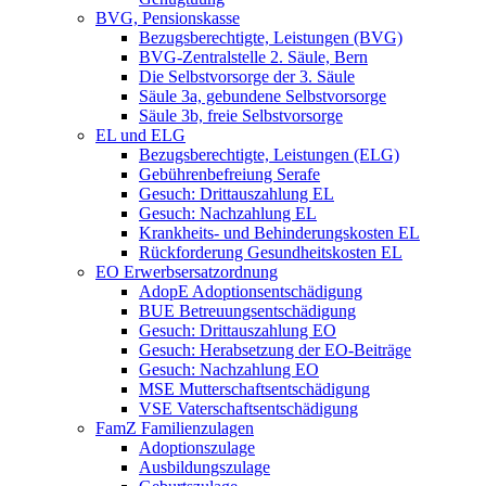
BVG, Pensionskasse
Bezugsberechtigte, Leistungen (BVG)
BVG-Zentralstelle 2. Säule, Bern
Die Selbstvorsorge der 3. Säule
Säule 3a, gebundene Selbstvorsorge
Säule 3b, freie Selbstvorsorge
EL und ELG
Bezugsberechtigte, Leistungen (ELG)
Gebührenbefreiung Serafe
Gesuch: Drittauszahlung EL
Gesuch: Nachzahlung EL
Krankheits- und Behinderungskosten EL
Rückforderung Gesundheitskosten EL
EO Erwerbsersatzordnung
AdopE Adoptionsentschädigung
BUE Betreuungsentschädigung
Gesuch: Drittauszahlung EO
Gesuch: Herabsetzung der EO-Beiträge
Gesuch: Nachzahlung EO
MSE Mutterschaftsentschädigung
VSE Vaterschaftsentschädigung
FamZ Familienzulagen
Adoptionszulage
Ausbildungszulage