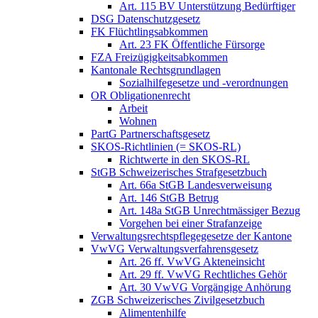
Art. 115 BV Unterstützung Bedürftiger
DSG Datenschutzgesetz
FK Flüchtlingsabkommen
Art. 23 FK Öffentliche Fürsorge
FZA Freizügigkeitsabkommen
Kantonale Rechtsgrundlagen
Sozialhilfegesetze und -verordnungen
OR Obligationenrecht
Arbeit
Wohnen
PartG Partnerschaftsgesetz
SKOS-Richtlinien (= SKOS-RL)
Richtwerte in den SKOS-RL
StGB Schweizerisches Strafgesetzbuch
Art. 66a StGB Landesverweisung
Art. 146 StGB Betrug
Art. 148a StGB Unrechtmässiger Bezug
Vorgehen bei einer Strafanzeige
Verwaltungsrechtspflegegesetze der Kantone
VwVG Verwaltungsverfahrensgesetz
Art. 26 ff. VwVG Akteneinsicht
Art. 29 ff. VwVG Rechtliches Gehör
Art. 30 VwVG Vorgängige Anhörung
ZGB Schweizerisches Zivilgesetzbuch
Alimentenhilfe