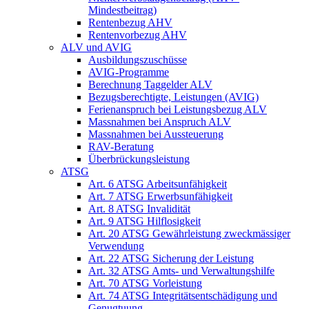
Mindestbeitrag)
Rentenbezug AHV
Rentenvorbezug AHV
ALV und AVIG
Ausbildungszuschüsse
AVIG-Programme
Berechnung Taggelder ALV
Bezugsberechtigte, Leistungen (AVIG)
Ferienanspruch bei Leistungsbezug ALV
Massnahmen bei Anspruch ALV
Massnahmen bei Aussteuerung
RAV-Beratung
Überbrückungsleistung
ATSG
Art. 6 ATSG Arbeitsunfähigkeit
Art. 7 ATSG Erwerbsunfähigkeit
Art. 8 ATSG Invalidität
Art. 9 ATSG Hilflosigkeit
Art. 20 ATSG Gewährleistung zweckmässiger
Verwendung
Art. 22 ATSG Sicherung der Leistung
Art. 32 ATSG Amts- und Verwaltungshilfe
Art. 70 ATSG Vorleistung
Art. 74 ATSG Integritätsentschädigung und
Genugtuung