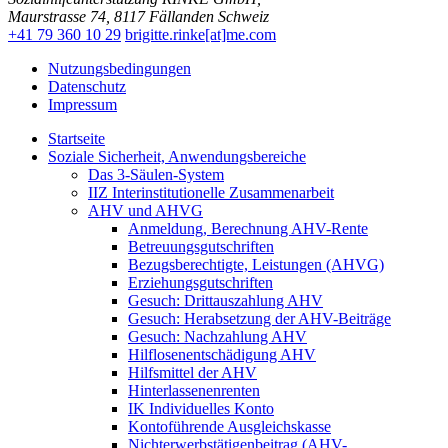
Maurstrasse 74
,
8117
Fällanden
Schweiz
+41 79 360 10 29
brigitte.rinke[at]me.com
Nutzungsbedingungen
Datenschutz
Impressum
Startseite
Soziale Sicherheit, Anwendungsbereiche
Das 3-Säulen-System
IIZ Interinstitutionelle Zusammenarbeit
AHV und AHVG
Anmeldung, Berechnung AHV-Rente
Betreuungsgutschriften
Bezugsberechtigte, Leistungen (AHVG)
Erziehungsgutschriften
Gesuch: Drittauszahlung AHV
Gesuch: Herabsetzung der AHV-Beiträge
Gesuch: Nachzahlung AHV
Hilflosenentschädigung AHV
Hilfsmittel der AHV
Hinterlassenenrenten
IK Individuelles Konto
Kontoführende Ausgleichskasse
Nichterwerbstätigenbeitrag (AHV-