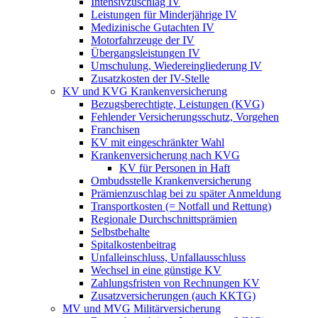
Intensivzuschlag IV
Leistungen für Minderjährige IV
Medizinische Gutachten IV
Motorfahrzeuge der IV
Übergangsleistungen IV
Umschulung, Wiedereingliederung IV
Zusatzkosten der IV-Stelle
KV und KVG Krankenversicherung
Bezugsberechtigte, Leistungen (KVG)
Fehlender Versicherungsschutz, Vorgehen
Franchisen
KV mit eingeschränkter Wahl
Krankenversicherung nach KVG
KV für Personen in Haft
Ombudsstelle Krankenversicherung
Prämienzuschlag bei zu später Anmeldung
Transportkosten (= Notfall und Rettung)
Regionale Durchschnittsprämien
Selbstbehalte
Spitalkostenbeitrag
Unfalleinschluss, Unfallausschluss
Wechsel in eine günstige KV
Zahlungsfristen von Rechnungen KV
Zusatzversicherungen (auch KKTG)
MV und MVG Militärversicherung