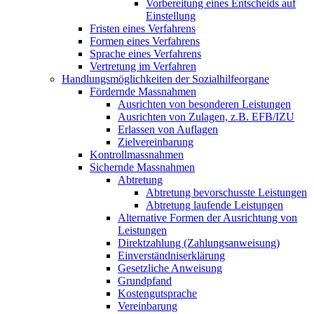
Vorbereitung eines Entscheids auf
Einstellung
Fristen eines Verfahrens
Formen eines Verfahrens
Sprache eines Verfahrens
Vertretung im Verfahren
Handlungsmöglichkeiten der Sozialhilfeorgane
Fördernde Massnahmen
Ausrichten von besonderen Leistungen
Ausrichten von Zulagen, z.B. EFB/IZU
Erlassen von Auflagen
Zielvereinbarung
Kontrollmassnahmen
Sichernde Massnahmen
Abtretung
Abtretung bevorschusste Leistungen
Abtretung laufende Leistungen
Alternative Formen der Ausrichtung von
Leistungen
Direktzahlung (Zahlungsanweisung)
Einverständniserklärung
Gesetzliche Anweisung
Grundpfand
Kostengutsprache
Vereinbarung