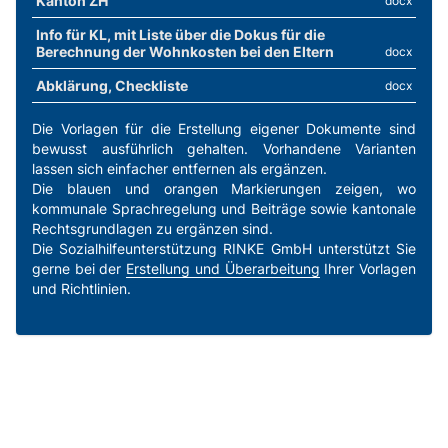
Kanton ZH
docx
SKOS-Praxisbeipiel
Info für KL, mit Liste über die Dokus für die
Muss sich ein Rekrut an den Haushaltskosten
Berechnung der Wohnkosten bei den Eltern
docx
beteiligen?
Abklärung, Checkliste
docx
SKOS-RL, Kapitel C.2 Erläuterungen b
Unterstützungseinheit
Die Vorlagen für die Erstellung eigener Dokumente sind
bewusst ausführlich gehalten. Vorhandene Varianten
SKOS-RL, Kapitel C.4.2 Abs. 4 und 5
lassen sich einfacher entfernen als ergänzen.
Wohnkosten für junge Erwachsene
Die blauen und orangen Markierungen zeigen, wo
kommunale Sprachregelung und Beiträge sowie kantonale
Rechtsgrundlagen zu ergänzen sind.
Die Sozialhilfeunterstützung RINKE GmbH unterstützt Sie
gerne bei der
Erstellung und Überarbeitung
Ihrer Vorlagen
und Richtlinien.