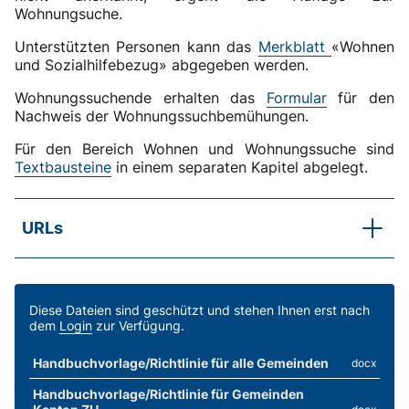
Wohnungsuche.
Unterstützten Personen kann das
Merkblatt
«Wohnen
und Sozialhilfebezug» abgegeben werden.
Wohnungssuchende erhalten das
Formular
für den
Nachweis der Wohnungssuchbemühungen.
Für den Bereich Wohnen und Wohnungssuche sind
Textbausteine
in einem separaten Kapitel abgelegt.
URLs
SKOS-Grundlagenpapier
Junge Erwachsene in der Sozialhilfe
SKOS-Praxisbeispiel
Diese Dateien sind geschützt und stehen Ihnen erst nach
dem
Login
zur Verfügung.
Junge Erwachsene in Ausbildung: Wann bezahlt die
Sozialhilfe?
Handbuchvorlage/Richtlinie für alle Gemeinden
docx
SKOS-Praxisbeispiel
Handbuchvorlage/Richtlinie für Gemeinden
Budget junger Erwachsener im Haushalt der Eltern