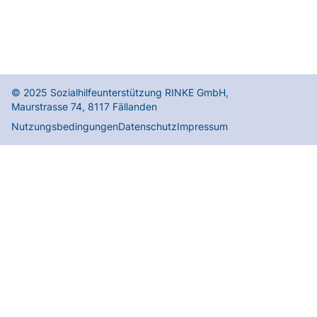
© 2025
Sozialhilfeunterstützung RINKE GmbH
,
Maurstrasse 74
,
8117
Fällanden
Nutzungsbedingungen
Datenschutz
Impressum