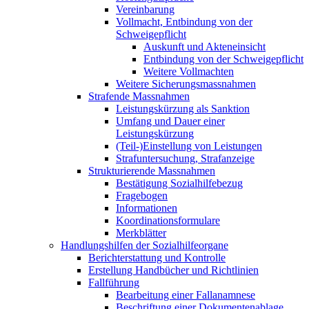
Vereinbarung
Vollmacht, Entbindung von der
Schweigepflicht
Auskunft und Akteneinsicht
Entbindung von der Schweigepflicht
Weitere Vollmachten
Weitere Sicherungsmassnahmen
Strafende Massnahmen
Leistungskürzung als Sanktion
Umfang und Dauer einer
Leistungskürzung
(Teil-)Einstellung von Leistungen
Strafuntersuchung, Strafanzeige
Strukturierende Massnahmen
Bestätigung Sozialhilfebezug
Fragebogen
Informationen
Koordinationsformulare
Merkblätter
Handlungshilfen der Sozialhilfeorgane
Berichterstattung und Kontrolle
Erstellung Handbücher und Richtlinien
Fallführung
Bearbeitung einer Fallanamnese
Beschriftung einer Dokumentenablage