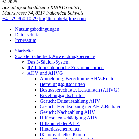
© 2025
Sozialhilfeunterstützung RINKE GmbH
,
Maurstrasse 74
,
8117
Fällanden
Schweiz
+41 79 360 10 29
brigitte.rinke[at]me.com
Nutzungsbedingungen
Datenschutz
Impressum
Startseite
Soziale Sicherheit, Anwendungsbereiche
Das 3-Säulen-System
IIZ Interinstitutionelle Zusammenarbeit
AHV und AHVG
Anmeldung, Berechnung AHV-Rente
Betreuungsgutschriften
Bezugsberechtigte, Leistungen (AHVG)
Erziehungsgutschriften
Gesuch: Drittauszahlung AHV
Gesuch: Herabsetzung der AHV-Beiträge
Gesuch: Nachzahlung AHV
Hilflosenentschädigung AHV
Hilfsmittel der AHV
Hinterlassenenrenten
IK Individuelles Konto