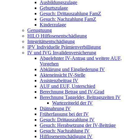
Ausbildungszulage
Geburtszulage
Gesuch: Drittauszahlung FamZ
Gesuch: Nachzahlung FamZ
Kinderzulage
Genugtuung
HILO Hilflosenentschädigung
Integritätsentschädigung
IPV Individuelle Prämienverbilligung
IV und IVG Invalidenversicherung
Abgelehnter IV-Antrag und weitere AUF,
Vorgehen
Abklärung und Eingliederung IV
Akteneinsicht IV-Stelle
Assistenzbeitrag IV
AUF und EUF, Unterschied
Berechnung Betrag und IV-Grad
Berechnung Taggelder, Beitragszeiten IV
Wartezeitgeld der IV
Diätnahrung IV
Früherfassung bei der IV
Gesuch: Drittauszahlung IV
Gesuch: Herabsetzung der IV-Beiträge
Gesuch: Nachzahlung IV
Hilflosenentschädigung IV