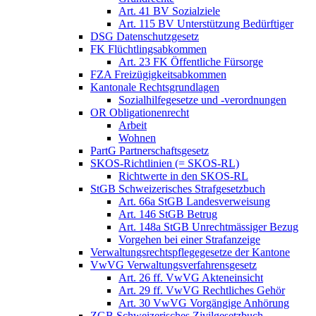
Art. 41 BV Sozialziele
Art. 115 BV Unterstützung Bedürftiger
DSG Datenschutzgesetz
FK Flüchtlingsabkommen
Art. 23 FK Öffentliche Fürsorge
FZA Freizügigkeitsabkommen
Kantonale Rechtsgrundlagen
Sozialhilfegesetze und -verordnungen
OR Obligationenrecht
Arbeit
Wohnen
PartG Partnerschaftsgesetz
SKOS-Richtlinien (= SKOS-RL)
Richtwerte in den SKOS-RL
StGB Schweizerisches Strafgesetzbuch
Art. 66a StGB Landesverweisung
Art. 146 StGB Betrug
Art. 148a StGB Unrechtmässiger Bezug
Vorgehen bei einer Strafanzeige
Verwaltungsrechtspflegegesetze der Kantone
VwVG Verwaltungsverfahrensgesetz
Art. 26 ff. VwVG Akteneinsicht
Art. 29 ff. VwVG Rechtliches Gehör
Art. 30 VwVG Vorgängige Anhörung
ZGB Schweizerisches Zivilgesetzbuch