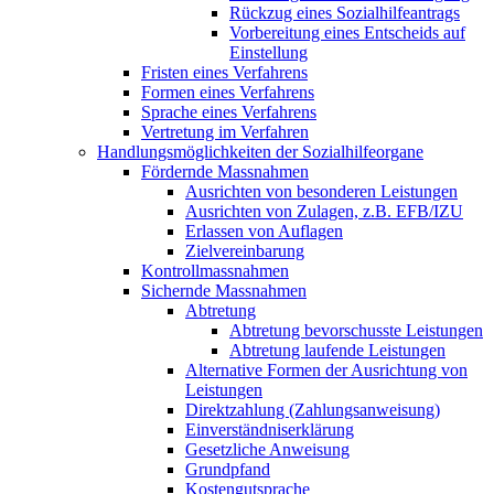
Rückzug eines Sozialhilfeantrags
Vorbereitung eines Entscheids auf
Einstellung
Fristen eines Verfahrens
Formen eines Verfahrens
Sprache eines Verfahrens
Vertretung im Verfahren
Handlungsmöglichkeiten der Sozialhilfeorgane
Fördernde Massnahmen
Ausrichten von besonderen Leistungen
Ausrichten von Zulagen, z.B. EFB/IZU
Erlassen von Auflagen
Zielvereinbarung
Kontrollmassnahmen
Sichernde Massnahmen
Abtretung
Abtretung bevorschusste Leistungen
Abtretung laufende Leistungen
Alternative Formen der Ausrichtung von
Leistungen
Direktzahlung (Zahlungsanweisung)
Einverständniserklärung
Gesetzliche Anweisung
Grundpfand
Kostengutsprache