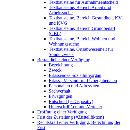
Textbausteine für Aufnahmeentscheid
Textbausteine, Bereich Arbeit und
Arbeitssuche
Textbausteine, Bereich Gesundheit, KV
und KVG
Textbausteine, Bereich Grundbedarf
(GBL)
Textbausteine, Bereich Wohnen und
Wohnungssuche
Textbausteine, Ortsabwesenheit für
Sonderzweck
Bestandteile einer Verfügung
Bezeichnung
Zweck
Erlassendes Sozialhilfeorgan
Erlass-, Versand- und Übergabedaten
Personalien und Adressaten
Sachverhalt
Erwägungen
Entscheid (= Dispositiv)
Unterschrift/-en und Verteiler
Eröffnung einer Verfügung
Frist der Zustellung (=Zustellfiktion)
Rechtskraft einer Verfügung, Berechnung der
Frist