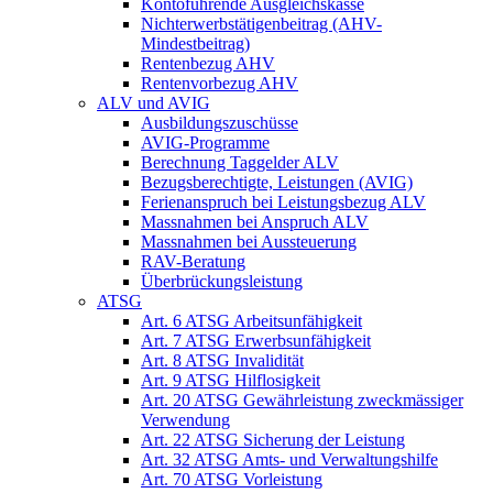
Kontoführende Ausgleichskasse
Nichterwerbstätigenbeitrag (AHV-
Mindestbeitrag)
Rentenbezug AHV
Rentenvorbezug AHV
ALV und AVIG
Ausbildungszuschüsse
AVIG-Programme
Berechnung Taggelder ALV
Bezugsberechtigte, Leistungen (AVIG)
Ferienanspruch bei Leistungsbezug ALV
Massnahmen bei Anspruch ALV
Massnahmen bei Aussteuerung
RAV-Beratung
Überbrückungsleistung
ATSG
Art. 6 ATSG Arbeitsunfähigkeit
Art. 7 ATSG Erwerbsunfähigkeit
Art. 8 ATSG Invalidität
Art. 9 ATSG Hilflosigkeit
Art. 20 ATSG Gewährleistung zweckmässiger
Verwendung
Art. 22 ATSG Sicherung der Leistung
Art. 32 ATSG Amts- und Verwaltungshilfe
Art. 70 ATSG Vorleistung