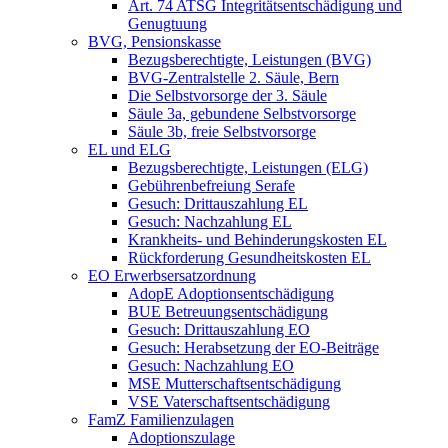
Art. 74 ATSG Integritätsentschädigung und
Genugtuung
BVG, Pensionskasse
Bezugsberechtigte, Leistungen (BVG)
BVG-Zentralstelle 2. Säule, Bern
Die Selbstvorsorge der 3. Säule
Säule 3a, gebundene Selbstvorsorge
Säule 3b, freie Selbstvorsorge
EL und ELG
Bezugsberechtigte, Leistungen (ELG)
Gebührenbefreiung Serafe
Gesuch: Drittauszahlung EL
Gesuch: Nachzahlung EL
Krankheits- und Behinderungskosten EL
Rückforderung Gesundheitskosten EL
EO Erwerbsersatzordnung
AdopE Adoptionsentschädigung
BUE Betreuungsentschädigung
Gesuch: Drittauszahlung EO
Gesuch: Herabsetzung der EO-Beiträge
Gesuch: Nachzahlung EO
MSE Mutterschaftsentschädigung
VSE Vaterschaftsentschädigung
FamZ Familienzulagen
Adoptionszulage