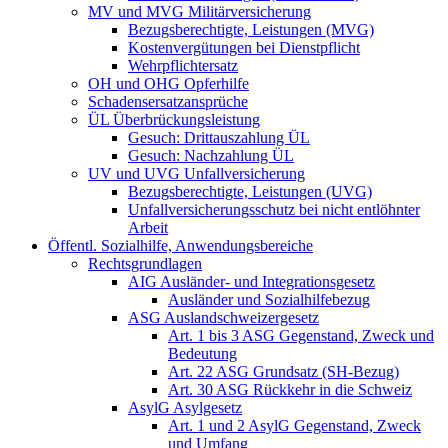
MV und MVG Militärversicherung
Bezugsberechtigte, Leistungen (MVG)
Kostenvergütungen bei Dienstpflicht
Wehrpflichtersatz
OH und OHG Opferhilfe
Schadensersatzansprüche
ÜL Überbrückungsleistung
Gesuch: Drittauszahlung ÜL
Gesuch: Nachzahlung ÜL
UV und UVG Unfallversicherung
Bezugsberechtigte, Leistungen (UVG)
Unfallversicherungsschutz bei nicht entlöhnter
Arbeit
Öffentl. Sozialhilfe, Anwendungsbereiche
Rechtsgrundlagen
AIG Ausländer- und Integrationsgesetz
Ausländer und Sozialhilfebezug
ASG Auslandschweizergesetz
Art. 1 bis 3 ASG Gegenstand, Zweck und
Bedeutung
Art. 22 ASG Grundsatz (SH-Bezug)
Art. 30 ASG Rückkehr in die Schweiz
AsylG Asylgesetz
Art. 1 und 2 AsylG Gegenstand, Zweck
und Umfang