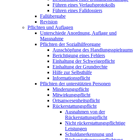
Führen eines Verlaufsprotokolls
Führen eines Falldossiers
Fallübergabe
Revision
Pflichten und Auflagen
Unterschiede Anordnung, Auflage und
Massnahme
Pflichten der Sozialhilfeorgane
Ausschöpfung des Handlungsspielraums
Berichtigung eines Fehlers
Einhaltung der Schweigepflicht
Einhaltung der Grundrechte
Hilfe zur Selbsthilfe
Informationspflicht
Pflichten der unterstützten Personen
Minderungspflicht
Mitwirkungspflicht
Ortsanwesenheitspflicht
Rückerstattungspflicht
Ausnahmen von der
Rückerstattungpflicht
Nicht rückerstattungspflichtige
Leistungen
Schuldanerkennung und
Rückerstattungsverpflichtung