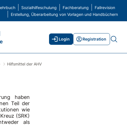
elehrbuch
Sozialhilfeschulung
Fachberatung
Fallrevision
Erstellung, Überarbeitung von Vorlagen und Handbüchern
H
Login
Registration
ne
G
Hilfsmittel der AHV
erung haben
nen Teil der
itutionen wie
 Kreuz (SRK)
ntweder als