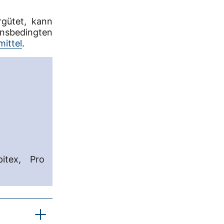
rgütet, kann
nsbedingten
mittel
.
pitex, Pro