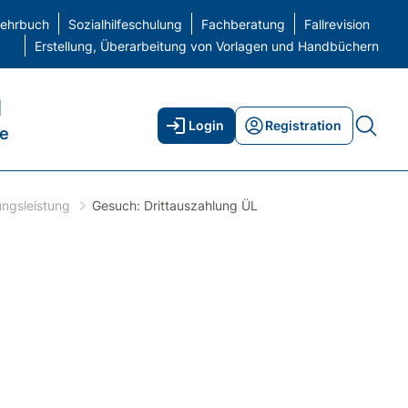
elehrbuch
Sozialhilfeschulung
Fachberatung
Fallrevision
Erstellung, Überarbeitung von Vorlagen und Handbüchern
H
Login
Registration
ne
ngsleistung
Gesuch: Drittauszahlung ÜL