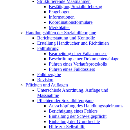
Strukturierende Massnahmen
Bestätigung Sozialhilfebezug
Fragebogen
Informationen
Koordinationsformulare
Merkblätter
Handlungshilfen der Sozialhilfeorgane
Berichterstattung und Kontrolle
Erstellung Handbücher und Richtlinien
Fallführung
Bearbeitung einer Fallanamnese
Beschriftung einer Dokumentenablage
Führen eines Verlaufsprotokolls
Führen eines Falldossiers
Fallübergabe
Revision
Pflichten und Auflagen
Unterschiede Anordnung, Auflage und
Massnahme
Pflichten der Sozialhilfeorgane
Ausschöpfung des Handlungsspielraums
Berichtigung eines Fehlers
Einhaltung der Schweigepflicht
Einhaltung der Grundrechte
Hilfe zur Selbsthilfe