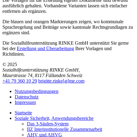
Die Vorlagen für die Erstellung eigener Dokumente sind bewusst
ausführlich gehalten. Vorhandene Varianten lassen sich einfacher
entfernen als ergänzen.
Die blauen und orangen Markierungen zeigen, wo kommunale
Sprachregelung und Beiträge sowie kantonale Rechtsgrundlagen zu
ergänzen sind.
Die Sozialhilfeunterstützung RINKE GmbH unterstützt Sie gerne
bei der
Erstellung und Überarbeitung
Ihrer Vorlagen und
Richtlinien.
© 2025
Sozialhilfeunterstützung RINKE GmbH
,
Maurstrasse 74
,
8117
Fällanden
Schweiz
+41 79 360 10 29
brigitte.rinke[at]me.com
Nutzungsbedingungen
Datenschutz
Impressum
Startseite
Soziale Sicherheit, Anwendungsbereiche
Das 3-Säulen-System
IIZ Interinstitutionelle Zusammenarbeit
AHV und AHVG