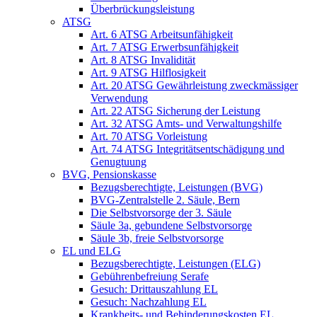
Überbrückungsleistung
ATSG
Art. 6 ATSG Arbeitsunfähigkeit
Art. 7 ATSG Erwerbsunfähigkeit
Art. 8 ATSG Invalidität
Art. 9 ATSG Hilflosigkeit
Art. 20 ATSG Gewährleistung zweckmässiger
Verwendung
Art. 22 ATSG Sicherung der Leistung
Art. 32 ATSG Amts- und Verwaltungshilfe
Art. 70 ATSG Vorleistung
Art. 74 ATSG Integritätsentschädigung und
Genugtuung
BVG, Pensionskasse
Bezugsberechtigte, Leistungen (BVG)
BVG-Zentralstelle 2. Säule, Bern
Die Selbstvorsorge der 3. Säule
Säule 3a, gebundene Selbstvorsorge
Säule 3b, freie Selbstvorsorge
EL und ELG
Bezugsberechtigte, Leistungen (ELG)
Gebührenbefreiung Serafe
Gesuch: Drittauszahlung EL
Gesuch: Nachzahlung EL
Krankheits- und Behinderungskosten EL