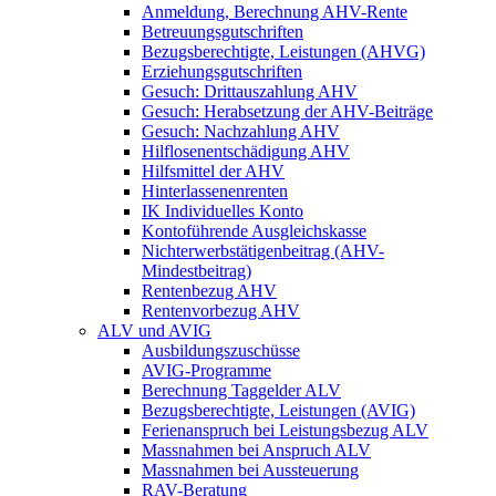
Anmeldung, Berechnung AHV-Rente
Betreuungsgutschriften
Bezugsberechtigte, Leistungen (AHVG)
Erziehungsgutschriften
Gesuch: Drittauszahlung AHV
Gesuch: Herabsetzung der AHV-Beiträge
Gesuch: Nachzahlung AHV
Hilflosenentschädigung AHV
Hilfsmittel der AHV
Hinterlassenenrenten
IK Individuelles Konto
Kontoführende Ausgleichskasse
Nichterwerbstätigenbeitrag (AHV-
Mindestbeitrag)
Rentenbezug AHV
Rentenvorbezug AHV
ALV und AVIG
Ausbildungszuschüsse
AVIG-Programme
Berechnung Taggelder ALV
Bezugsberechtigte, Leistungen (AVIG)
Ferienanspruch bei Leistungsbezug ALV
Massnahmen bei Anspruch ALV
Massnahmen bei Aussteuerung
RAV-Beratung