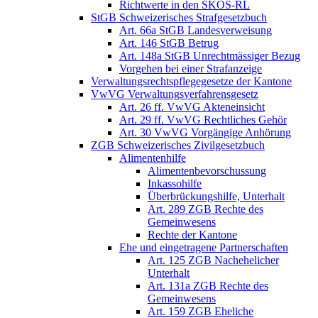
Richtwerte in den SKOS-RL
StGB Schweizerisches Strafgesetzbuch
Art. 66a StGB Landesverweisung
Art. 146 StGB Betrug
Art. 148a StGB Unrechtmässiger Bezug
Vorgehen bei einer Strafanzeige
Verwaltungsrechtspflegegesetze der Kantone
VwVG Verwaltungsverfahrensgesetz
Art. 26 ff. VwVG Akteneinsicht
Art. 29 ff. VwVG Rechtliches Gehör
Art. 30 VwVG Vorgängige Anhörung
ZGB Schweizerisches Zivilgesetzbuch
Alimentenhilfe
Alimentenbevorschussung
Inkassohilfe
Überbrückungshilfe, Unterhalt
Art. 289 ZGB Rechte des
Gemeinwesens
Rechte der Kantone
Ehe und eingetragene Partnerschaften
Art. 125 ZGB Nachehelicher
Unterhalt
Art. 131a ZGB Rechte des
Gemeinwesens
Art. 159 ZGB Eheliche