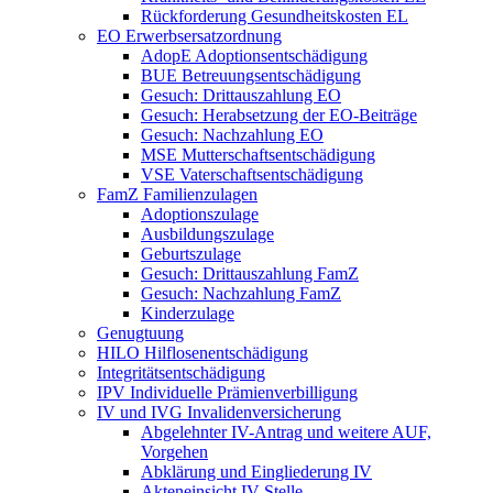
Rückforderung Gesundheitskosten EL
EO Erwerbsersatzordnung
AdopE Adoptionsentschädigung
BUE Betreuungsentschädigung
Gesuch: Drittauszahlung EO
Gesuch: Herabsetzung der EO-Beiträge
Gesuch: Nachzahlung EO
MSE Mutterschaftsentschädigung
VSE Vaterschaftsentschädigung
FamZ Familienzulagen
Adoptionszulage
Ausbildungszulage
Geburtszulage
Gesuch: Drittauszahlung FamZ
Gesuch: Nachzahlung FamZ
Kinderzulage
Genugtuung
HILO Hilflosenentschädigung
Integritätsentschädigung
IPV Individuelle Prämienverbilligung
IV und IVG Invalidenversicherung
Abgelehnter IV-Antrag und weitere AUF,
Vorgehen
Abklärung und Eingliederung IV
Akteneinsicht IV-Stelle