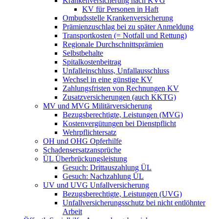
Krankenversicherung nach KVG
KV für Personen in Haft
Ombudsstelle Krankenversicherung
Prämienzuschlag bei zu später Anmeldung
Transportkosten (= Notfall und Rettung)
Regionale Durchschnittsprämien
Selbstbehalte
Spitalkostenbeitrag
Unfalleinschluss, Unfallausschluss
Wechsel in eine günstige KV
Zahlungsfristen von Rechnungen KV
Zusatzversicherungen (auch KKTG)
MV und MVG Militärversicherung
Bezugsberechtigte, Leistungen (MVG)
Kostenvergütungen bei Dienstpflicht
Wehrpflichtersatz
OH und OHG Opferhilfe
Schadensersatzansprüche
ÜL Überbrückungsleistung
Gesuch: Drittauszahlung ÜL
Gesuch: Nachzahlung ÜL
UV und UVG Unfallversicherung
Bezugsberechtigte, Leistungen (UVG)
Unfallversicherungsschutz bei nicht entlöhnter
Arbeit