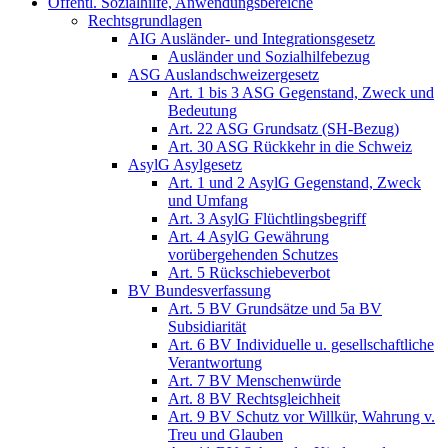
Öffentl. Sozialhilfe, Anwendungsbereiche
Rechtsgrundlagen
AIG Ausländer- und Integrationsgesetz
Ausländer und Sozialhilfebezug
ASG Auslandschweizergesetz
Art. 1 bis 3 ASG Gegenstand, Zweck und
Bedeutung
Art. 22 ASG Grundsatz (SH-Bezug)
Art. 30 ASG Rückkehr in die Schweiz
AsylG Asylgesetz
Art. 1 und 2 AsylG Gegenstand, Zweck
und Umfang
Art. 3 AsylG Flüchtlingsbegriff
Art. 4 AsylG Gewährung
vorübergehenden Schutzes
Art. 5 Rückschiebeverbot
BV Bundesverfassung
Art. 5 BV Grundsätze und 5a BV
Subsidiarität
Art. 6 BV Individuelle u. gesellschaftliche
Verantwortung
Art. 7 BV Menschenwürde
Art. 8 BV Rechtsgleichheit
Art. 9 BV Schutz vor Willkür, Wahrung v.
Treu und Glauben