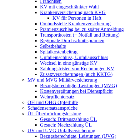
Franchisen
KV mit eingeschränkter Wahl
Krankenversicherung nach KVG
KV für Personen in Haft
Ombudsstelle Krankenversicherung
Prämienzuschlag bei zu später Anmeldung
Transportkosten (= Notfall und Rettung)
Regionale Durchschnittsprämien
Selbstbehalte
Spitalkostenbeitrag
Unfalleinschluss, Unfallausschluss
Wechsel in eine günstige KV
Zahlungsfristen von Rechnungen KV
Zusatzversicherungen (auch KKTG)
MV und MVG Militärversicherung
Bezugsberechtigte, Leistungen (MVG)
Kostenvergütungen bei Dienstpflicht
Wehrpflichtersatz
OH und OHG Opferhilfe
Schadensersatzansprüche
ÜL Überbrückungsleistung
Gesuch: Drittauszahlung ÜL
Gesuch: Nachzahlung ÜL
UV und UVG Unfallversicherung
Bezugsberechtigte, Leistungen (UVG)