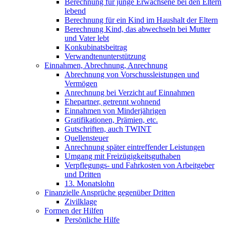
Berechnung für junge Erwachsene bei den Eltern
lebend
Berechnung für ein Kind im Haushalt der Eltern
Berechnung Kind, das abwechseln bei Mutter
und Vater lebt
Konkubinatsbeitrag
Verwandtenunterstützung
Einnahmen, Abrechnung, Anrechnung
Abrechnung von Vorschussleistungen und
Vermögen
Anrechnung bei Verzicht auf Einnahmen
Ehepartner, getrennt wohnend
Einnahmen von Minderjährigen
Gratifikationen, Prämien, etc.
Gutschriften, auch TWINT
Quellensteuer
Anrechnung später eintreffender Leistungen
Umgang mit Freizügigkeitsguthaben
Verpflegungs- und Fahrkosten von Arbeitgeber
und Dritten
13. Monatslohn
Finanzielle Ansprüche gegenüber Dritten
Zivilklage
Formen der Hilfen
Persönliche Hilfe