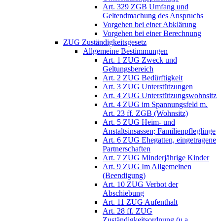
Art. 329 ZGB Umfang und
Geltendmachung des Anspruchs
Vorgehen bei einer Abklärung
Vorgehen bei einer Berechnung
ZUG Zuständigkeitsgesetz
Allgemeine Bestimmungen
Art. 1 ZUG Zweck und
Geltungsbereich
Art. 2 ZUG Bedürftigkeit
Art. 3 ZUG Unterstützungen
Art. 4 ZUG Unterstützungswohnsitz
Art. 4 ZUG im Spannungsfeld m.
Art. 23 ff. ZGB (Wohnsitz)
Art. 5 ZUG Heim- und
Anstaltsinsassen; Familienpfleglinge
Art. 6 ZUG Ehegatten, eingetragene
Partnerschaften
Art. 7 ZUG Minderjährige Kinder
Art. 9 ZUG Im Allgemeinen
(Beendigung)
Art. 10 ZUG Verbot der
Abschiebung
Art. 11 ZUG Aufenthalt
Art. 28 ff. ZUG
Zuständigkeitsordnung (u.a.