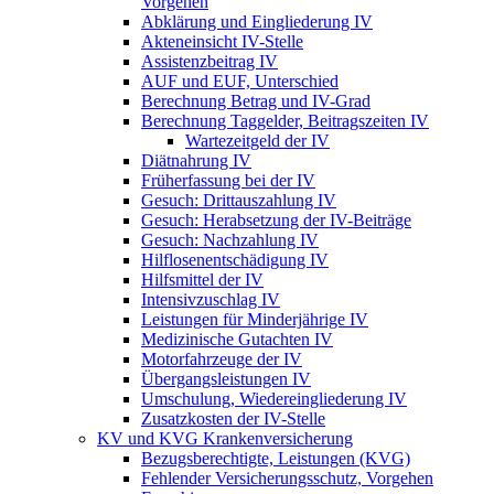
Vorgehen
Abklärung und Eingliederung IV
Akteneinsicht IV-Stelle
Assistenzbeitrag IV
AUF und EUF, Unterschied
Berechnung Betrag und IV-Grad
Berechnung Taggelder, Beitragszeiten IV
Wartezeitgeld der IV
Diätnahrung IV
Früherfassung bei der IV
Gesuch: Drittauszahlung IV
Gesuch: Herabsetzung der IV-Beiträge
Gesuch: Nachzahlung IV
Hilflosenentschädigung IV
Hilfsmittel der IV
Intensivzuschlag IV
Leistungen für Minderjährige IV
Medizinische Gutachten IV
Motorfahrzeuge der IV
Übergangsleistungen IV
Umschulung, Wiedereingliederung IV
Zusatzkosten der IV-Stelle
KV und KVG Krankenversicherung
Bezugsberechtigte, Leistungen (KVG)
Fehlender Versicherungsschutz, Vorgehen