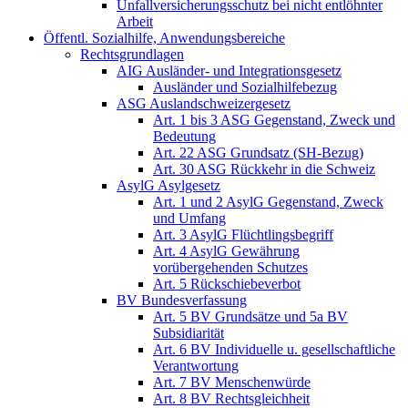
Unfallversicherungsschutz bei nicht entlöhnter
Arbeit
Öffentl. Sozialhilfe, Anwendungsbereiche
Rechtsgrundlagen
AIG Ausländer- und Integrationsgesetz
Ausländer und Sozialhilfebezug
ASG Auslandschweizergesetz
Art. 1 bis 3 ASG Gegenstand, Zweck und
Bedeutung
Art. 22 ASG Grundsatz (SH-Bezug)
Art. 30 ASG Rückkehr in die Schweiz
AsylG Asylgesetz
Art. 1 und 2 AsylG Gegenstand, Zweck
und Umfang
Art. 3 AsylG Flüchtlingsbegriff
Art. 4 AsylG Gewährung
vorübergehenden Schutzes
Art. 5 Rückschiebeverbot
BV Bundesverfassung
Art. 5 BV Grundsätze und 5a BV
Subsidiarität
Art. 6 BV Individuelle u. gesellschaftliche
Verantwortung
Art. 7 BV Menschenwürde
Art. 8 BV Rechtsgleichheit