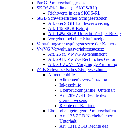
PartG Partnerschaftsgesetz
SKOS-Richtlinien (= SKOS-RL)
Richtwerte in den SKOS-RL
StGB Schweizerisches Strafgesetzbuch
Art. 66a StGB Landesverweisung
Art. 146 StGB Betrug
Art. 148a StGB Unrechtmässiger Bezug
Vorgehen bei einer Strafanzeige
Verwaltungsrechtspflegegesetze der Kantone
VwVG Verwaltungsverfahrensgesetz
Art. 26 ff. VwVG Akteneinsicht
Art. 29 ff. VwVG Rechtliches Gehör
Art. 30 VwVG Vorgängige Anhörung
ZGB Schweizerisches Zivilgesetzbuch
Alimentenhilfe
Alimentenbevorschussung
Inkassohilfe
Überbrückungshilfe, Unterhalt
Art. 289 ZGB Rechte des
Gemeinwesens
Rechte der Kantone
Ehe und eingetragene Partnerschaften
Art. 125 ZGB Nachehelicher
Unterhalt
Art. 131a ZGB Rechte des