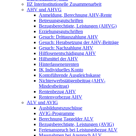
IIZ Interinstitutionelle Zusammenarbeit
AHV und AHVG
Anmeldung, Berechnung AHV-Rente
Betreuungsgutschriften
Bezugsberechtigte, Leistungen (AHVG)
Erziehungsgutschriften
Gesuch: Drittauszahlung AHV
Gesuch: Herabsetzung der AHV-Beiträge
Gesuch: Nachzahlung AHV
Hilflosenentschädigung AHV
Hilfsmittel der AHV
Hinterlassenenrenten
IK Individuelles Konto
Kontoführende Ausgleichskasse
Nichterwerbstätigenbeitrag (AHV-
Mindestbeitrag)
Rentenbezug AHV
Rentenvorbezug AHV
ALV und AVIG
Ausbildungszuschüsse
AVIG-Programme
Berechnung Taggelder ALV
Bezugsberechtigte, Leistungen (AVIG)
Ferienanspruch bei Leistungsbezug ALV
Massnahmen bei Anspruch ALV