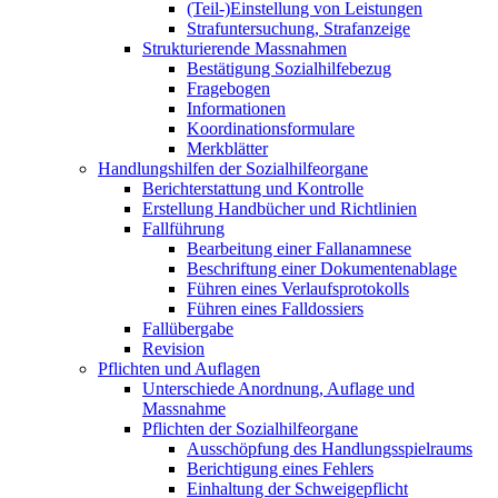
(Teil-)Einstellung von Leistungen
Strafuntersuchung, Strafanzeige
Strukturierende Massnahmen
Bestätigung Sozialhilfebezug
Fragebogen
Informationen
Koordinationsformulare
Merkblätter
Handlungshilfen der Sozialhilfeorgane
Berichterstattung und Kontrolle
Erstellung Handbücher und Richtlinien
Fallführung
Bearbeitung einer Fallanamnese
Beschriftung einer Dokumentenablage
Führen eines Verlaufsprotokolls
Führen eines Falldossiers
Fallübergabe
Revision
Pflichten und Auflagen
Unterschiede Anordnung, Auflage und
Massnahme
Pflichten der Sozialhilfeorgane
Ausschöpfung des Handlungsspielraums
Berichtigung eines Fehlers
Einhaltung der Schweigepflicht