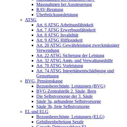
Massnahmen bei Aussteuerung
RAV-Beratung
Überbrückungsleistung
ATSG
Art. 6 ATSG Arbeitsunfähigkeit
Art. 7 ATSG Erwerbsunfähigkeit
Art. 8 ATSG Invalidität
Art. 9 ATSG Hilflosigkeit
Art. 20 ATSG Gewährleistung zweckmässiger
Verwendung
Art. 22 ATSG Sicherung der Leistung
Art. 32 ATSG Amts- und Verwaltungshilfe
Art. 70 ATSG Vorleistung
Art. 74 ATSG Integritätsentschädigung und
Genugtuung
BVG, Pensionskasse
Bezugsberechtigte, Leistungen (BVG)
BVG-Zentralstelle 2. Säule, Bern
Die Selbstvorsorge der 3. Säule
Säule 3a, gebundene Selbstvorsorge
Säule 3b, freie Selbstvorsorge
EL und ELG
Bezugsberechtigte, Leistungen (ELG)
Gebührenbefreiung Serafe
Gesuch: Drittauszahlung EL