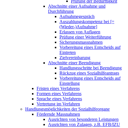
Prüfung der Bedürftigkeit
Abschnitte einer Aufnahme und
Durchführung
Aufnahmegespräch
Auszahlungskompetenz bei [=
(Wieder-)Aufnahme]
Erlassen von Auflagen
Prüfung einer Weiterführung
Sicherungsmassnahmen
Vorbereitung eines Entscheids auf
Eintreten
Zielvereinbarung
Abschnitte einer Beendigung
Handlungsschritte bei Beendigung
Rückzug eines Sozialhilfeantrags
Vorbereitung eines Entscheids auf
Einstellung
Fristen eines Verfahrens
Formen eines Verfahrens
Sprache eines Verfahrens
Vertretung im Verfahren
Handlungsmöglichkeiten der Sozialhilfeorgane
Fördernde Massnahmen
Ausrichten von besonderen Leistungen
Ausrichten von Zulagen, z.B. EFB/IZU