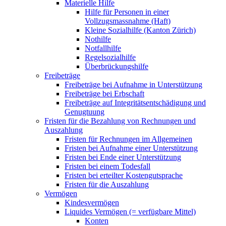
Materielle Hilfe
Hilfe für Personen in einer
Vollzugsmassnahme (Haft)
Kleine Sozialhilfe (Kanton Zürich)
Nothilfe
Notfallhilfe
Regelsozialhilfe
Überbrückungshilfe
Freibeträge
Freibeträge bei Aufnahme in Unterstützung
Freibeträge bei Erbschaft
Freibeträge auf Integritätsentschädigung und
Genugtuung
Fristen für die Bezahlung von Rechnungen und
Auszahlung
Fristen für Rechnungen im Allgemeinen
Fristen bei Aufnahme einer Unterstützung
Fristen bei Ende einer Unterstützung
Fristen bei einem Todesfall
Fristen bei erteilter Kostengutsprache
Fristen für die Auszahlung
Vermögen
Kindesvermögen
Liquides Vermögen (= verfügbare Mittel)
Konten