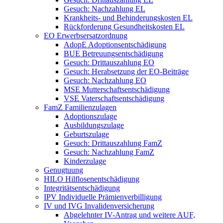
Gesuch: Nachzahlung EL
Krankheits- und Behinderungskosten EL
Rückforderung Gesundheitskosten EL
EO Erwerbsersatzordnung
AdopE Adoptionsentschädigung
BUE Betreuungsentschädigung
Gesuch: Drittauszahlung EO
Gesuch: Herabsetzung der EO-Beiträge
Gesuch: Nachzahlung EO
MSE Mutterschaftsentschädigung
VSE Vaterschaftsentschädigung
FamZ Familienzulagen
Adoptionszulage
Ausbildungszulage
Geburtszulage
Gesuch: Drittauszahlung FamZ
Gesuch: Nachzahlung FamZ
Kinderzulage
Genugtuung
HILO Hilflosenentschädigung
Integritätsentschädigung
IPV Individuelle Prämienverbilligung
IV und IVG Invalidenversicherung
Abgelehnter IV-Antrag und weitere AUF,