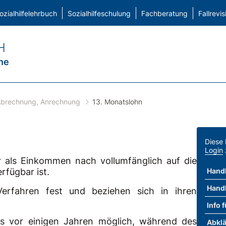
ozialhilfelehrbuch
Sozialhilfeschulung
Fachberatung
Fallrevis
H
ne
Abrechnung, Anrechnung
13. Monatslohn
Diese 
Login
er als Einkommen nach vollumfänglich auf die
rfügbar ist.
Handb
Handb
erfahren fest und beziehen sich in ihren
Info 
is vor einigen Jahren möglich, während des
Abklä