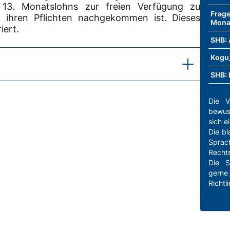
s 13. Monatslohns zur freien Verfügung zu
Frage
n ihren Pflichten nachgekommen ist. Dieses
Mona
iert.
SHB: 
Kogu
SHB: 
Die V
bewus
sich e
Die b
Spra
Recht
zahlung
Die S
gerne
Richtli