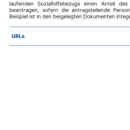
laufenden Sozialhilfebezugs einen Anteil de
beantragen, sofern die antragstellende Perso
Beispiel ist in den beigelegten Dokumenten integr
URLs
SKOS-RL, Kapitel D.1
Einnahmen
SKOS-RL, Kapitel D.1 Erläuterungen a
Begriff der verfügbaren Einnahmen
SKOS-RL, Kapitel D.1. Erläuterungen d
Zeitpunkt und Umfang der Anrechnung und Aus