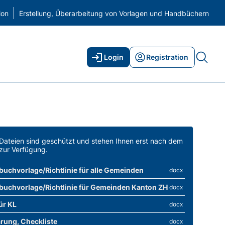
ion
Erstellung, Überarbeitung von Vorlagen und Handbüchern
Login
Registration
Dateien sind geschützt und stehen Ihnen erst nach dem
zur Verfügung.
uchvorlage/Richtlinie für alle Gemeinden
docx
uchvorlage/Richtlinie für Gemeinden Kanton ZH
docx
für KL
docx
rung, Checkliste
docx