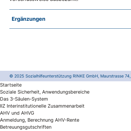
Ergänzungen
Nehmen unterstützte Personen an einer
Sozialversicherungsbeiträge zu entric
Versicherungsprämien übernommen; vgl. K
entlöhnter Arbeit
. Die Prämien sind getrennt v
zu verbuchen, weil sie nicht als Unterstützungen
© 2025
Sozialhilfeunterstützung RINKE GmbH
,
Maurstrasse 74
Startseite
Soziale Sicherheit, Anwendungsbereiche
Das 3-Säulen-System
IIZ Interinstitutionelle Zusammenarbeit
AHV und AHVG
Anmeldung, Berechnung AHV-Rente
Betreuungsgutschriften