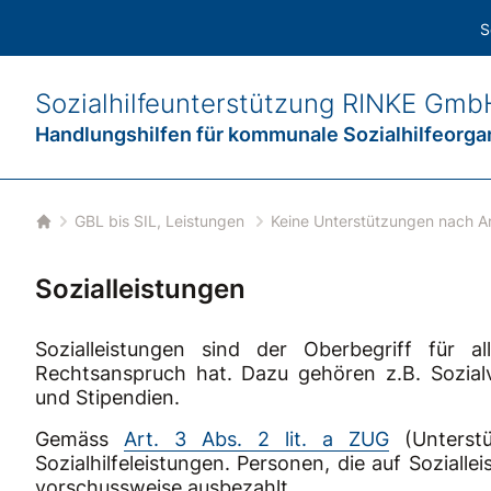
S
Sozialhilfeunterstützung
RINKE Gmb
Handlungshilfen für
kommunale Sozialhilfeorga
GBL bis SIL, Leistungen
Keine Unterstützungen nach A
Startseite
Sozialleistungen
Sozialleistungen sind der Oberbegriff für a
Rechtsanspruch hat. Dazu gehören z.B. Sozialv
und Stipendien.
Gemäss
Art. 3 Abs. 2 lit. a ZUG
(Unterstü
Sozialhilfeleistungen. Personen, die auf Sozialle
vorschussweise ausbezahlt.