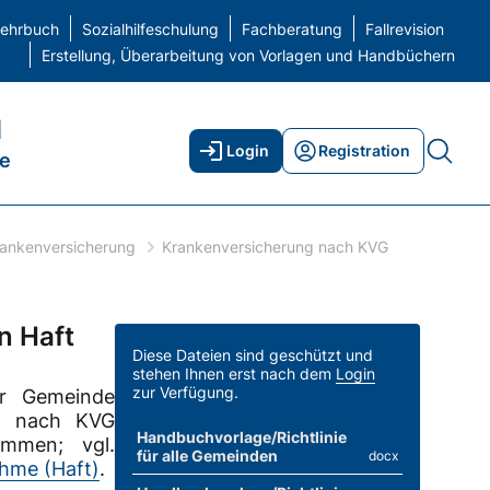
elehrbuch
Sozialhilfeschulung
Fachberatung
Fallrevision
Erstellung, Überarbeitung von Vorlagen und Handbüchern
H
Login
Registration
ne
ankenversicherung
Krankenversicherung nach KVG
n Haft
Diese Dateien sind geschützt und
stehen Ihnen erst nach dem
Login
zur Verfügung.
er Gemeinde
en nach KVG
Handbuchvorlage/Richtlinie
ommen; vgl.
für alle Gemeinden
docx
ahme (Haft)
.