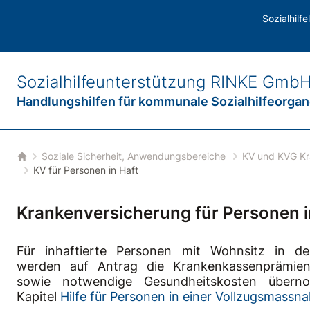
G Krankenversicherung
/
Krankenversicherung nach KVG
Sozialhilf
Sozialhilfeunterstützung
RINKE Gmb
Handlungshilfen für
kommunale Sozialhilfeorga
Soziale Sicherheit, Anwendungsbereiche
KV und KVG Kr
Startseite
KV für Personen in Haft
Krankenversicherung für Personen i
Für inhaftierte Personen mit Wohnsitz in d
werden auf Antrag die Krankenkassenprämi
sowie notwendige Gesundheitskosten übern
Kapitel
Hilfe für Personen in einer Vollzugsmassn