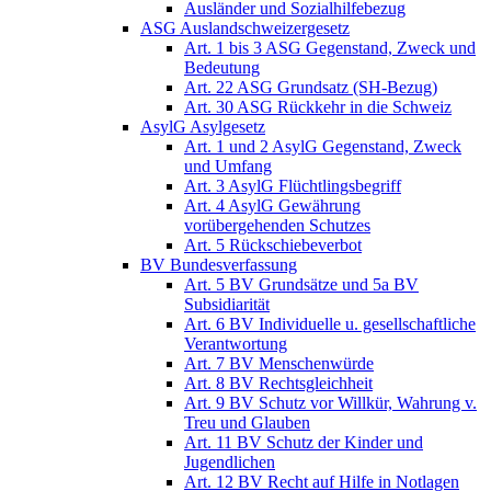
Ausländer und Sozialhilfebezug
ASG Auslandschweizergesetz
Art. 1 bis 3 ASG Gegenstand, Zweck und
Bedeutung
Art. 22 ASG Grundsatz (SH-Bezug)
Art. 30 ASG Rückkehr in die Schweiz
AsylG Asylgesetz
Art. 1 und 2 AsylG Gegenstand, Zweck
und Umfang
Art. 3 AsylG Flüchtlingsbegriff
Art. 4 AsylG Gewährung
vorübergehenden Schutzes
Art. 5 Rückschiebeverbot
BV Bundesverfassung
Art. 5 BV Grundsätze und 5a BV
Subsidiarität
Art. 6 BV Individuelle u. gesellschaftliche
Verantwortung
Art. 7 BV Menschenwürde
Art. 8 BV Rechtsgleichheit
Art. 9 BV Schutz vor Willkür, Wahrung v.
Treu und Glauben
Art. 11 BV Schutz der Kinder und
Jugendlichen
Art. 12 BV Recht auf Hilfe in Notlagen