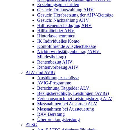
Erziehungsgutschriften
Gesuch: Drittauszahlung AHV
Gesuch: Herabsetzung der AHV-Beiträge
Gesuch: Nachzahlung AHV
Hilflosenentschädigung AHV
Hilfsmittel der AHV
Hinterlassenenrenten
IK Individuelles Konto
Kontoführende Ausgleichskasse
Nichterwerbstätigenbeitrag (AHV-
Mindestbeitrag)
Rentenbezug AHV
Rentenvorbezug AHV
ALV und AVIG
Ausbildungszuschüsse
AVIG-Programme
Berechnung Taggelder ALV
Bezugsberechtigte, Leistungen (AVIG)
Ferienanspruch bei Leistungsbezug ALV
Massnahmen bei Anspruch ALV
Massnahmen bei Aussteuerung
RAV-Beratung
Überbrückungsleistung
ATSG
Art. 6 ATSG Arbeitsunfähigkeit