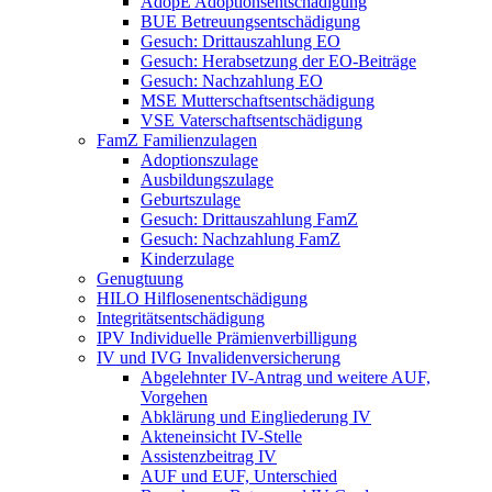
AdopE Adoptionsentschädigung
BUE Betreuungsentschädigung
Gesuch: Drittauszahlung EO
Gesuch: Herabsetzung der EO-Beiträge
Gesuch: Nachzahlung EO
MSE Mutterschaftsentschädigung
VSE Vaterschaftsentschädigung
FamZ Familienzulagen
Adoptionszulage
Ausbildungszulage
Geburtszulage
Gesuch: Drittauszahlung FamZ
Gesuch: Nachzahlung FamZ
Kinderzulage
Genugtuung
HILO Hilflosenentschädigung
Integritätsentschädigung
IPV Individuelle Prämienverbilligung
IV und IVG Invalidenversicherung
Abgelehnter IV-Antrag und weitere AUF,
Vorgehen
Abklärung und Eingliederung IV
Akteneinsicht IV-Stelle
Assistenzbeitrag IV
AUF und EUF, Unterschied