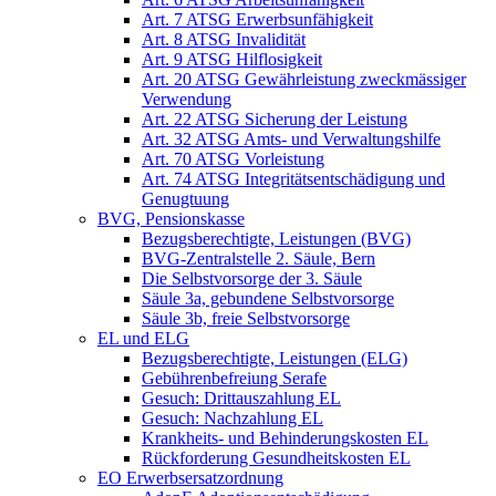
Art. 7 ATSG Erwerbsunfähigkeit
Art. 8 ATSG Invalidität
Art. 9 ATSG Hilflosigkeit
Art. 20 ATSG Gewährleistung zweckmässiger
Verwendung
Art. 22 ATSG Sicherung der Leistung
Art. 32 ATSG Amts- und Verwaltungshilfe
Art. 70 ATSG Vorleistung
Art. 74 ATSG Integritätsentschädigung und
Genugtuung
BVG, Pensionskasse
Bezugsberechtigte, Leistungen (BVG)
BVG-Zentralstelle 2. Säule, Bern
Die Selbstvorsorge der 3. Säule
Säule 3a, gebundene Selbstvorsorge
Säule 3b, freie Selbstvorsorge
EL und ELG
Bezugsberechtigte, Leistungen (ELG)
Gebührenbefreiung Serafe
Gesuch: Drittauszahlung EL
Gesuch: Nachzahlung EL
Krankheits- und Behinderungskosten EL
Rückforderung Gesundheitskosten EL
EO Erwerbsersatzordnung