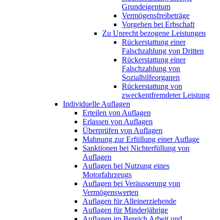
Grundeigentum
Vermögensfreibeträge
Vorgehen bei Erbschaft
Zu Unrecht bezogene Leistungen
Rückerstattung einer
Falschzahlung von Dritten
Rückerstattung einer
Falschzahlung von
Sozialhilfeorganen
Rückerstattung von
zweckentfremdeter Leistung
Individuelle Auflagen
Erteilen von Auflagen
Erlassen von Auflagen
Überprüfen von Auflagen
Mahnung zur Erfüllung einer Auflage
Sanktionen bei Nichterfüllung von
Auflagen
Auflagen bei Nutzung eines
Motorfahrzeugs
Auflagen bei Veräusserung von
Vermögenswerten
Auflagen für Alleinerziehende
Auflagen für Minderjährige
Auflagen im Bereich Arbeit und