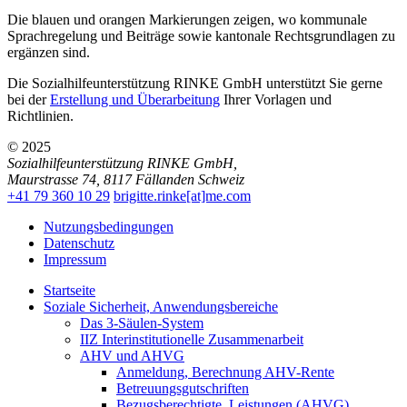
Die blauen und orangen Markierungen zeigen, wo kommunale
Sprachregelung und Beiträge sowie kantonale Rechtsgrundlagen zu
ergänzen sind.
Die Sozialhilfeunterstützung RINKE GmbH unterstützt Sie gerne
bei der
Erstellung und Überarbeitung
Ihrer Vorlagen und
Richtlinien.
© 2025
Sozialhilfeunterstützung RINKE GmbH
,
Maurstrasse 74
,
8117
Fällanden
Schweiz
+41 79 360 10 29
brigitte.rinke[at]me.com
Nutzungsbedingungen
Datenschutz
Impressum
Startseite
Soziale Sicherheit, Anwendungsbereiche
Das 3-Säulen-System
IIZ Interinstitutionelle Zusammenarbeit
AHV und AHVG
Anmeldung, Berechnung AHV-Rente
Betreuungsgutschriften
Bezugsberechtigte, Leistungen (AHVG)