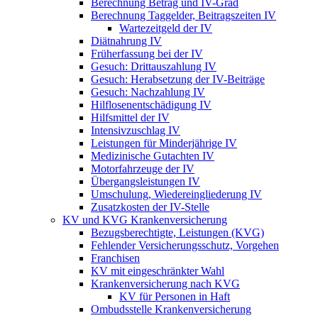
Berechnung Betrag und IV-Grad
Berechnung Taggelder, Beitragszeiten IV
Wartezeitgeld der IV
Diätnahrung IV
Früherfassung bei der IV
Gesuch: Drittauszahlung IV
Gesuch: Herabsetzung der IV-Beiträge
Gesuch: Nachzahlung IV
Hilflosenentschädigung IV
Hilfsmittel der IV
Intensivzuschlag IV
Leistungen für Minderjährige IV
Medizinische Gutachten IV
Motorfahrzeuge der IV
Übergangsleistungen IV
Umschulung, Wiedereingliederung IV
Zusatzkosten der IV-Stelle
KV und KVG Krankenversicherung
Bezugsberechtigte, Leistungen (KVG)
Fehlender Versicherungsschutz, Vorgehen
Franchisen
KV mit eingeschränkter Wahl
Krankenversicherung nach KVG
KV für Personen in Haft
Ombudsstelle Krankenversicherung