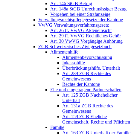
Art. 146 StGB Betrug
Art. 148a StGB Unrechtmässiger Bezug
Vorgehen bei einer Strafanzeige
Verwaltungsrechtspflegegesetze der Kantone
VwVG Verwaltungsverfahrensgesetz
Art. 26 ff. VwVG Akteneinsicht
Art. 29 ff. VwVG Rechtliches Gehör
Art. 30 VwVG Vorgängige Anhörung
ZGB Schweizerisches Zivilgesetzbuch
Alimentenhilfe
Alimentenbevorschussung
Inkassohilfe
Überbrückungshilfe, Unterhalt
Art. 289 ZGB Rechte des
Gemeinwesens
Rechte der Kantone
Ehe und eingetragene Partnerschaften
Art. 125 ZGB Nachehelicher
Unterhalt
Art. 131a ZGB Rechte des
Gemeinwesens
Art. 159 ZGB Eheliche
Gemeinschaft, Rechte und Pflichten
Familie
Art. 163 ZGB Unterhalt der Familie