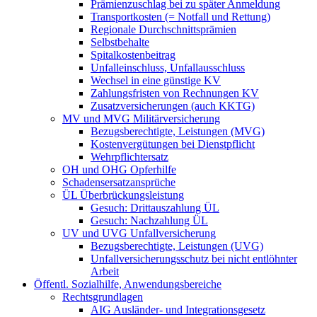
Prämienzuschlag bei zu später Anmeldung
Transportkosten (= Notfall und Rettung)
Regionale Durchschnittsprämien
Selbstbehalte
Spitalkostenbeitrag
Unfalleinschluss, Unfallausschluss
Wechsel in eine günstige KV
Zahlungsfristen von Rechnungen KV
Zusatzversicherungen (auch KKTG)
MV und MVG Militärversicherung
Bezugsberechtigte, Leistungen (MVG)
Kostenvergütungen bei Dienstpflicht
Wehrpflichtersatz
OH und OHG Opferhilfe
Schadensersatzansprüche
ÜL Überbrückungsleistung
Gesuch: Drittauszahlung ÜL
Gesuch: Nachzahlung ÜL
UV und UVG Unfallversicherung
Bezugsberechtigte, Leistungen (UVG)
Unfallversicherungsschutz bei nicht entlöhnter
Arbeit
Öffentl. Sozialhilfe, Anwendungsbereiche
Rechtsgrundlagen
AIG Ausländer- und Integrationsgesetz