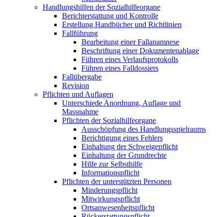
Handlungshilfen der Sozialhilfeorgane
Berichterstattung und Kontrolle
Erstellung Handbücher und Richtlinien
Fallführung
Bearbeitung einer Fallanamnese
Beschriftung einer Dokumentenablage
Führen eines Verlaufsprotokolls
Führen eines Falldossiers
Fallübergabe
Revision
Pflichten und Auflagen
Unterschiede Anordnung, Auflage und
Massnahme
Pflichten der Sozialhilfeorgane
Ausschöpfung des Handlungsspielraums
Berichtigung eines Fehlers
Einhaltung der Schweigepflicht
Einhaltung der Grundrechte
Hilfe zur Selbsthilfe
Informationspflicht
Pflichten der unterstützten Personen
Minderungspflicht
Mitwirkungspflicht
Ortsanwesenheitspflicht
Rückerstattungspflicht