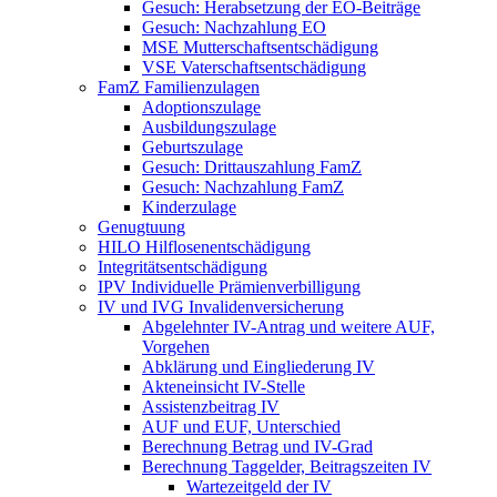
Gesuch: Herabsetzung der EO-Beiträge
Gesuch: Nachzahlung EO
MSE Mutterschaftsentschädigung
VSE Vaterschaftsentschädigung
FamZ Familienzulagen
Adoptionszulage
Ausbildungszulage
Geburtszulage
Gesuch: Drittauszahlung FamZ
Gesuch: Nachzahlung FamZ
Kinderzulage
Genugtuung
HILO Hilflosenentschädigung
Integritätsentschädigung
IPV Individuelle Prämienverbilligung
IV und IVG Invalidenversicherung
Abgelehnter IV-Antrag und weitere AUF,
Vorgehen
Abklärung und Eingliederung IV
Akteneinsicht IV-Stelle
Assistenzbeitrag IV
AUF und EUF, Unterschied
Berechnung Betrag und IV-Grad
Berechnung Taggelder, Beitragszeiten IV
Wartezeitgeld der IV