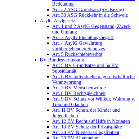
Bedeutung
Art. 22 ASG Grundsatz (SH-Bezug)
Art. 30 ASG Rückkehr in die Schweiz
AsylG Asylgesetz
Art. 1 und 2 AsylG Gegenstand, Zweck
und Umfang
Art. 3 AsylG Flüchtlingsbegriff
Art. 4 AsylG Gewährung
vorübergehenden Schutzes
Art. 5 Rückschiebeverbot
BV Bundesverfassung
Art. 5 BV Grundsätze und 5a BV
Subsidiarität
Art. 6 BV Individuelle u. gesellschaftliche
Verantwortung
Art. 7 BV Menschenwürde
Art. 8 BV Rechtsgleichheit
Art. 9 BV Schutz vor Willkür, Wahrung v.
Treu und Glauben
Art. 11 BV Schutz der Kinder und
Jugendlichen
Art. 12 BV Recht auf Hilfe in Notlagen
Art. 13 BV Schutz der Privatsphäre
Art. 24 BV Niederlassungsfreiheit
Art. 29 BV Allgemeine