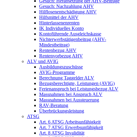
Gesuch: Herabsetzung der AHV-Beiträge
Gesuch: Nachzahlung AHV
Hilflosenentschädigung AHV
Hilfsmittel der AHV
Hinterlassenenrenten
IK Individuelles Konto
Kontoführende Ausgleichskasse
Nichterwerbstätigenbeitrag (AHV-
Mindestbeitrag)
Rentenbezug AHV
Rentenvorbezug AHV
ALV und AVIG
Ausbildungszuschüsse
AVIG-Programme
Berechnung Taggelder ALV
Bezugsberechtigte, Leistungen (AVIG)
Ferienanspruch bei Leistungsbezug ALV
Massnahmen bei Anspruch ALV
Massnahmen bei Aussteuerung
RAV-Beratung
Überbrückungsleistung
ATSG
Art. 6 ATSG Arbeitsunfähigkeit
Art. 7 ATSG Erwerbsunfähigkeit
Art. 8 ATSG Invalidität