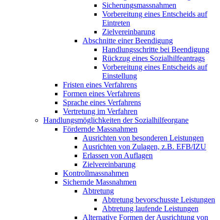
Sicherungsmassnahmen
Vorbereitung eines Entscheids auf
Eintreten
Zielvereinbarung
Abschnitte einer Beendigung
Handlungsschritte bei Beendigung
Rückzug eines Sozialhilfeantrags
Vorbereitung eines Entscheids auf
Einstellung
Fristen eines Verfahrens
Formen eines Verfahrens
Sprache eines Verfahrens
Vertretung im Verfahren
Handlungsmöglichkeiten der Sozialhilfeorgane
Fördernde Massnahmen
Ausrichten von besonderen Leistungen
Ausrichten von Zulagen, z.B. EFB/IZU
Erlassen von Auflagen
Zielvereinbarung
Kontrollmassnahmen
Sichernde Massnahmen
Abtretung
Abtretung bevorschusste Leistungen
Abtretung laufende Leistungen
Alternative Formen der Ausrichtung von