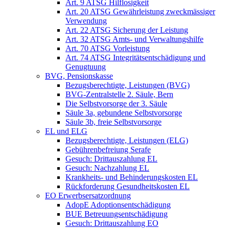
Art. 9 ATSG Hilflosigkeit
Art. 20 ATSG Gewährleistung zweckmässiger
Verwendung
Art. 22 ATSG Sicherung der Leistung
Art. 32 ATSG Amts- und Verwaltungshilfe
Art. 70 ATSG Vorleistung
Art. 74 ATSG Integritätsentschädigung und
Genugtuung
BVG, Pensionskasse
Bezugsberechtigte, Leistungen (BVG)
BVG-Zentralstelle 2. Säule, Bern
Die Selbstvorsorge der 3. Säule
Säule 3a, gebundene Selbstvorsorge
Säule 3b, freie Selbstvorsorge
EL und ELG
Bezugsberechtigte, Leistungen (ELG)
Gebührenbefreiung Serafe
Gesuch: Drittauszahlung EL
Gesuch: Nachzahlung EL
Krankheits- und Behinderungskosten EL
Rückforderung Gesundheitskosten EL
EO Erwerbsersatzordnung
AdopE Adoptionsentschädigung
BUE Betreuungsentschädigung
Gesuch: Drittauszahlung EO