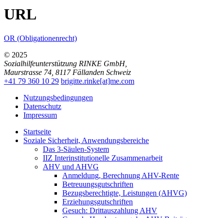
URL
OR (Obligationenrecht)
© 2025
Sozialhilfeunterstützung RINKE GmbH
,
Maurstrasse 74
,
8117
Fällanden
Schweiz
+41 79 360 10 29
brigitte.rinke[at]me.com
Nutzungsbedingungen
Datenschutz
Impressum
Startseite
Soziale Sicherheit, Anwendungsbereiche
Das 3-Säulen-System
IIZ Interinstitutionelle Zusammenarbeit
AHV und AHVG
Anmeldung, Berechnung AHV-Rente
Betreuungsgutschriften
Bezugsberechtigte, Leistungen (AHVG)
Erziehungsgutschriften
Gesuch: Drittauszahlung AHV