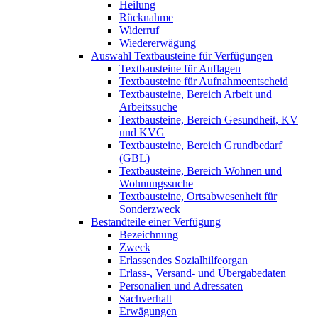
Heilung
Rücknahme
Widerruf
Wiedererwägung
Auswahl Textbausteine für Verfügungen
Textbausteine für Auflagen
Textbausteine für Aufnahmeentscheid
Textbausteine, Bereich Arbeit und
Arbeitssuche
Textbausteine, Bereich Gesundheit, KV
und KVG
Textbausteine, Bereich Grundbedarf
(GBL)
Textbausteine, Bereich Wohnen und
Wohnungssuche
Textbausteine, Ortsabwesenheit für
Sonderzweck
Bestandteile einer Verfügung
Bezeichnung
Zweck
Erlassendes Sozialhilfeorgan
Erlass-, Versand- und Übergabedaten
Personalien und Adressaten
Sachverhalt
Erwägungen