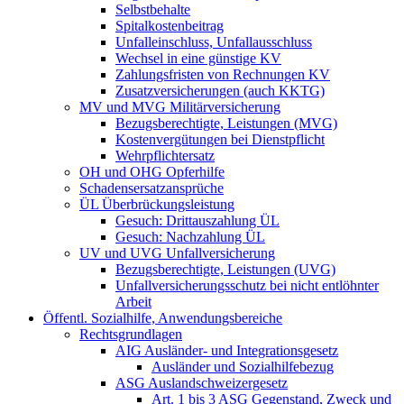
Selbstbehalte
Spitalkostenbeitrag
Unfalleinschluss, Unfallausschluss
Wechsel in eine günstige KV
Zahlungsfristen von Rechnungen KV
Zusatzversicherungen (auch KKTG)
MV und MVG Militärversicherung
Bezugsberechtigte, Leistungen (MVG)
Kostenvergütungen bei Dienstpflicht
Wehrpflichtersatz
OH und OHG Opferhilfe
Schadensersatzansprüche
ÜL Überbrückungsleistung
Gesuch: Drittauszahlung ÜL
Gesuch: Nachzahlung ÜL
UV und UVG Unfallversicherung
Bezugsberechtigte, Leistungen (UVG)
Unfallversicherungsschutz bei nicht entlöhnter
Arbeit
Öffentl. Sozialhilfe, Anwendungsbereiche
Rechtsgrundlagen
AIG Ausländer- und Integrationsgesetz
Ausländer und Sozialhilfebezug
ASG Auslandschweizergesetz
Art. 1 bis 3 ASG Gegenstand, Zweck und