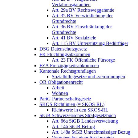
Verfahrensgarantien
Art. 29a BV Rechtsweggarantie
Art. 35 BV Verwirklichung der
Grundrechte
Art. 36 BV Einschränkung der
Grundrechte
Art. 41 BV Sozialziele
Art. 115 BV Unterstützung Bedürftiger
DSG Datenschutzgesetz
FK Flüchtlingsabkommen
Art. 23 FK Öffentliche Fürsorge
FZA Freizügigkeitsabkommen
Kantonale Rechtsgrundlagen
Sozialhilfegesetze und -verordnungen
OR Obligationenrecht
Arbeit
Wohnen
PartG Partnerschaftsgesetz
SKOS-Richtlinien (= SKOS-RL)
Richtwerte in den SKOS-RL
StGB Schweizerisches Strafgesetzbuch
Art. 66a StGB Landesverweisung
Art. 146 StGB Betrug
Art. 148a StGB Unrechtmässiger Bezug
Vorgehen bei einer Strafanzeige