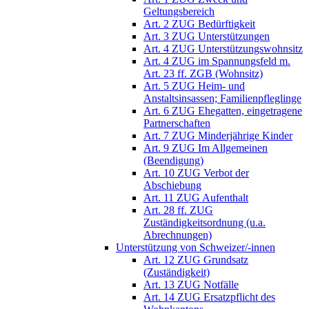
Geltungsbereich
Art. 2 ZUG Bedürftigkeit
Art. 3 ZUG Unterstützungen
Art. 4 ZUG Unterstützungswohnsitz
Art. 4 ZUG im Spannungsfeld m.
Art. 23 ff. ZGB (Wohnsitz)
Art. 5 ZUG Heim- und
Anstaltsinsassen; Familienpfleglinge
Art. 6 ZUG Ehegatten, eingetragene
Partnerschaften
Art. 7 ZUG Minderjährige Kinder
Art. 9 ZUG Im Allgemeinen
(Beendigung)
Art. 10 ZUG Verbot der
Abschiebung
Art. 11 ZUG Aufenthalt
Art. 28 ff. ZUG
Zuständigkeitsordnung (u.a.
Abrechnungen)
Unterstützung von Schweizer/-innen
Art. 12 ZUG Grundsatz
(Zuständigkeit)
Art. 13 ZUG Notfälle
Art. 14 ZUG Ersatzpflicht des