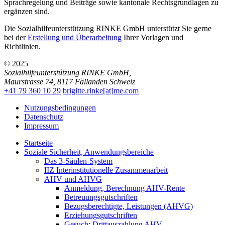
Sprachregelung und Beiträge sowie kantonale Rechtsgrundlagen zu
ergänzen sind.
Die Sozialhilfeunterstützung RINKE GmbH unterstützt Sie gerne
bei der
Erstellung und Überarbeitung
Ihrer Vorlagen und
Richtlinien.
© 2025
Sozialhilfeunterstützung RINKE GmbH
,
Maurstrasse 74
,
8117
Fällanden
Schweiz
+41 79 360 10 29
brigitte.rinke[at]me.com
Nutzungsbedingungen
Datenschutz
Impressum
Startseite
Soziale Sicherheit, Anwendungsbereiche
Das 3-Säulen-System
IIZ Interinstitutionelle Zusammenarbeit
AHV und AHVG
Anmeldung, Berechnung AHV-Rente
Betreuungsgutschriften
Bezugsberechtigte, Leistungen (AHVG)
Erziehungsgutschriften
Gesuch: Drittauszahlung AHV