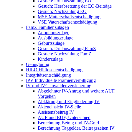
Gesuch: Drittauszahlung EO
Gesuch: Herabsetzung der EO-Beiträge
Gesuch: Nachzahlung EO
MSE Mutterschaftsentschädigung
VSE Vaterschaftsentschädigung
FamZ Familienzulagen
Adoptionszulage
Ausbildungszulage
Geburtszulage
Gesuch: Drittauszahlung FamZ
Gesuch: Nachzahlung FamZ
Kinderzulage
Genugtuung
HILO Hilflosenentschädigung
Integritätsentschädigung
IPV Individuelle Prämienverbilligung
IV und IVG Invalidenversicherung
Abgelehnter IV-Antrag und weitere AUF,
Vorgehen
Abklärung und Eingliederung IV
Akteneinsicht IV-Stelle
Assistenzbeitrag IV
AUF und EUF, Unterschied
Berechnung Betrag und IV-Grad
Berechnung Taggelder, Beitragszeiten IV