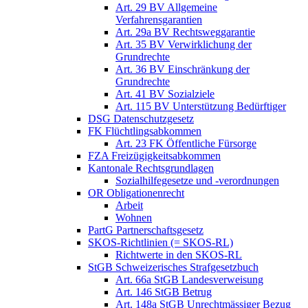
Art. 29 BV Allgemeine
Verfahrensgarantien
Art. 29a BV Rechtsweggarantie
Art. 35 BV Verwirklichung der
Grundrechte
Art. 36 BV Einschränkung der
Grundrechte
Art. 41 BV Sozialziele
Art. 115 BV Unterstützung Bedürftiger
DSG Datenschutzgesetz
FK Flüchtlingsabkommen
Art. 23 FK Öffentliche Fürsorge
FZA Freizügigkeitsabkommen
Kantonale Rechtsgrundlagen
Sozialhilfegesetze und -verordnungen
OR Obligationenrecht
Arbeit
Wohnen
PartG Partnerschaftsgesetz
SKOS-Richtlinien (= SKOS-RL)
Richtwerte in den SKOS-RL
StGB Schweizerisches Strafgesetzbuch
Art. 66a StGB Landesverweisung
Art. 146 StGB Betrug
Art. 148a StGB Unrechtmässiger Bezug