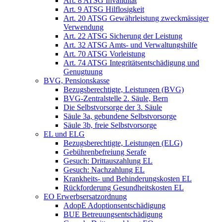
Art. 8 ATSG Invalidität
Art. 9 ATSG Hilflosigkeit
Art. 20 ATSG Gewährleistung zweckmässiger
Verwendung
Art. 22 ATSG Sicherung der Leistung
Art. 32 ATSG Amts- und Verwaltungshilfe
Art. 70 ATSG Vorleistung
Art. 74 ATSG Integritätsentschädigung und
Genugtuung
BVG, Pensionskasse
Bezugsberechtigte, Leistungen (BVG)
BVG-Zentralstelle 2. Säule, Bern
Die Selbstvorsorge der 3. Säule
Säule 3a, gebundene Selbstvorsorge
Säule 3b, freie Selbstvorsorge
EL und ELG
Bezugsberechtigte, Leistungen (ELG)
Gebührenbefreiung Serafe
Gesuch: Drittauszahlung EL
Gesuch: Nachzahlung EL
Krankheits- und Behinderungskosten EL
Rückforderung Gesundheitskosten EL
EO Erwerbsersatzordnung
AdopE Adoptionsentschädigung
BUE Betreuungsentschädigung