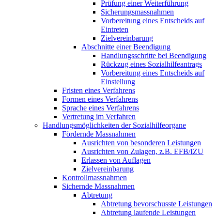
Prüfung einer Weiterführung
Sicherungsmassnahmen
Vorbereitung eines Entscheids auf
Eintreten
Zielvereinbarung
Abschnitte einer Beendigung
Handlungsschritte bei Beendigung
Rückzug eines Sozialhilfeantrags
Vorbereitung eines Entscheids auf
Einstellung
Fristen eines Verfahrens
Formen eines Verfahrens
Sprache eines Verfahrens
Vertretung im Verfahren
Handlungsmöglichkeiten der Sozialhilfeorgane
Fördernde Massnahmen
Ausrichten von besonderen Leistungen
Ausrichten von Zulagen, z.B. EFB/IZU
Erlassen von Auflagen
Zielvereinbarung
Kontrollmassnahmen
Sichernde Massnahmen
Abtretung
Abtretung bevorschusste Leistungen
Abtretung laufende Leistungen