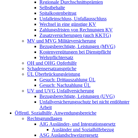
Regionale Durchschnittsprämien
Selbstbehalte
Spitalkostenbeitrag
Unfalleinschluss, Unfallausschluss
Wechsel in eine günstige KV
Zahlungsfristen von Rechnungen KV
Zusatzversicherungen (auch KKTG)
MV und MVG Militärversicherung
Bezugsberechtigte, Leistungen (MVG)
Kostenvergütungen bei Dienstpflicht
Wehrpflichtersatz
OH und OHG Opferhilfe
Schadensersatzansprüche
ÜL Überbrückungsleistung
Gesuch: Drittauszahlung ÜL
Gesuch: Nachzahlung ÜL
UV und UVG Unfallversicherung
Bezugsberechtigte, Leistungen (UVG)
Unfallversicherungsschutz bei nicht entlöhnter
Arbeit
Öffentl. Sozialhilfe, Anwendungsbereiche
Rechtsgrundlagen
AIG Ausländer- und Integrationsgesetz
Ausländer und Sozialhilfebezug
ASG Auslandschweizergesetz