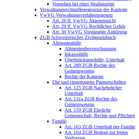
Vorgehen bei einer Strafanzeige
Verwaltungsrechtspflegegesetze der Kantone
VwVG Verwaltungsverfahrensgesetz
Art. 26 ff. VwVG Akteneinsicht
Art. 29 ff. VwVG Rechtliches Gehör
Art. 30 VwVG Vorgängige Anhörung
ZGB Schweizerisches Zivilgesetzbuch
Alimentenhilfe
Alimentenbevorschussung
Inkassohilfe
Überbrückungshilfe, Unterhalt
Art. 289 ZGB Rechte des
Gemeinwesens
Rechte der Kantone
Ehe und eingetragene Partnerschaften
Art. 125 ZGB Nachehelicher
Unterhalt
Art. 131a ZGB Rechte des
Gemeinwesens
Art. 159 ZGB Eheliche
Gemeinschaft, Rechte und Pflichten
Familie
Art. 163 ZGB Unterhalt der Familie
Art. 164 ZGB Beitrag zur freien
Verfügung