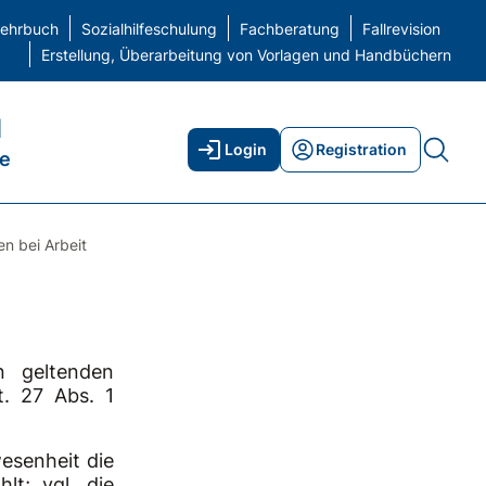
elehrbuch
Sozialhilfeschulung
Fachberatung
Fallrevision
Erstellung, Überarbeitung von Vorlagen und Handbüchern
H
Login
Registration
ne
en bei Arbeit
n geltenden
t. 27 Abs. 1
senheit die
lt; vgl. die