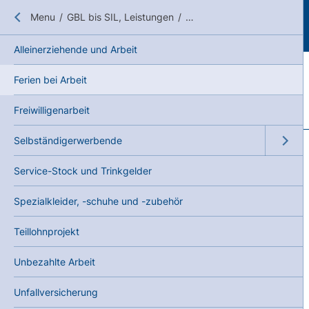
Close submenu
Menu
/
GBL bis SIL, Leistungen
/
Arbeit, auch selbständig
Alleinerziehende und Arbeit
Ferien bei Arbeit
Freiwilligenarbeit
Selbständigerwerbende
Open su
Service-Stock und Trinkgelder
Spezialkleider, -schuhe und -zubehör
Teillohnprojekt
Unbezahlte Arbeit
Unfallversicherung