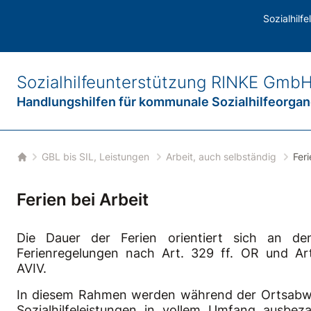
Sozialhilf
Sozialhilfeunterstützung
RINKE Gmb
Handlungshilfen für
kommunale Sozialhilfeorga
bmenu
GBL bis SIL, Leistungen
Arbeit, auch selbständig
Feri
Startseite
Ferien bei Arbeit
Die Dauer der Ferien orientiert sich an de
Ferienregelungen nach Art. 329 ff. OR und Ar
AVIV.
In diesem Rahmen werden während der Ortsabwe
Sozialhilfeleistungen in vollem Umfang ausbezah