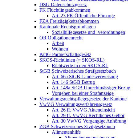
DSG Datenschutzgesetz
FK Flüchtlingsabkommen
Art. 23 FK Öffentliche Fürsorge
FZA Freizügigkeitsabkommen
Kantonale Rechtsgrundlagen
Sozialhilfegesetze und -verordnungen
OR Obligationenrecht
Arbeit
Wohnen
PartG Partnerschaftsgesetz
SKOS-Richtlinien (= SKOS-RL)
Richtwerte in den SKOS-RL
StGB Schweizerisches Strafgesetzbuch
Art. 66a StGB Landesverweisung
Art. 146 StGB Betrug
Art. 148a StGB Unrechtmässiger Bezug
Vorgehen bei einer Strafanzeige
Verwaltungsrechtspflegegesetze der Kantone
VwVG Verwaltungsverfahrensgesetz
Art. 26 ff. VwVG Akteneinsicht
Art. 29 ff. VwVG Rechtliches Gehör
Art. 30 VwVG Vorgängige Anhörung
ZGB Schweizerisches Zivilgesetzbuch
Alimentenhilfe
Alimentenbevorschussung