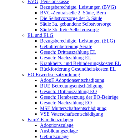
BVG, Pensionskasse
Bezugsberechtigte, Leistungen (BVG)
BVG-Zentralstelle 2. Säule, Bern
Die Selbstvorsorge der 3. Säule
Säule 3a, gebundene Selbstvorsorge
Säule 3b, freie Selbstvorsorge
EL und ELG
Bezugsberechtigte, Leistungen (ELG)
Gebührenbefreiung Serafe
Gesuch: Drittauszahlung EL
Gesuch: Nachzahlung EL
Krankheits- und Behinderungskosten EL
Rückforderung Gesundheitskosten EL
EO Erwerbsersatzordnung
AdopE Adoptionsentschädigung
BUE Betreuungsentschädigung
Gesuch: Drittauszahlung EO
Gesuch: Herabsetzung der EO-Beiträge
Gesuch: Nachzahlung EO
MSE Mutterschaftsentschädigung
VSE Vaterschaftsentschädigung
FamZ Familienzulagen
Adoptionszulage
Ausbildungszulage
Geburtszulage