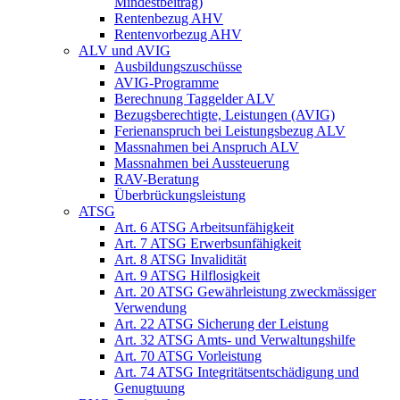
Mindestbeitrag)
Rentenbezug AHV
Rentenvorbezug AHV
ALV und AVIG
Ausbildungszuschüsse
AVIG-Programme
Berechnung Taggelder ALV
Bezugsberechtigte, Leistungen (AVIG)
Ferienanspruch bei Leistungsbezug ALV
Massnahmen bei Anspruch ALV
Massnahmen bei Aussteuerung
RAV-Beratung
Überbrückungsleistung
ATSG
Art. 6 ATSG Arbeitsunfähigkeit
Art. 7 ATSG Erwerbsunfähigkeit
Art. 8 ATSG Invalidität
Art. 9 ATSG Hilflosigkeit
Art. 20 ATSG Gewährleistung zweckmässiger
Verwendung
Art. 22 ATSG Sicherung der Leistung
Art. 32 ATSG Amts- und Verwaltungshilfe
Art. 70 ATSG Vorleistung
Art. 74 ATSG Integritätsentschädigung und
Genugtuung