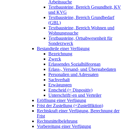
Arbeitssuche
Textbausteine, Bereich Gesundheit, KV
und KVG
Textbausteine, Bereich Grundbedarf
(GBL)
Textbausteine, Bereich Wohnen und
Wohnungssuche
Textbausteine, Ortsabwesenheit für
Sonderzweck
Bestandteile einer Verfügung
Bezeichnung
Zweck
Erlassendes Sozialhilfeorgan
Erlass-, Versand- und Übergabedaten
Personalien und Adressaten
Sachverhalt
Erwägungen
Entscheid (= Dispositiv)
Unterschrift/-en und Verteiler
Eröffnung einer Verfügung
Frist der Zustellung (=Zustellfiktion)
Rechtskraft einer Verfügung, Berechnung der
Frist
Rechtsmittelbelehrung
Vorbereitung einer Verfügung