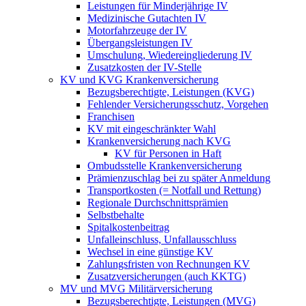
Leistungen für Minderjährige IV
Medizinische Gutachten IV
Motorfahrzeuge der IV
Übergangsleistungen IV
Umschulung, Wiedereingliederung IV
Zusatzkosten der IV-Stelle
KV und KVG Krankenversicherung
Bezugsberechtigte, Leistungen (KVG)
Fehlender Versicherungsschutz, Vorgehen
Franchisen
KV mit eingeschränkter Wahl
Krankenversicherung nach KVG
KV für Personen in Haft
Ombudsstelle Krankenversicherung
Prämienzuschlag bei zu später Anmeldung
Transportkosten (= Notfall und Rettung)
Regionale Durchschnittsprämien
Selbstbehalte
Spitalkostenbeitrag
Unfalleinschluss, Unfallausschluss
Wechsel in eine günstige KV
Zahlungsfristen von Rechnungen KV
Zusatzversicherungen (auch KKTG)
MV und MVG Militärversicherung
Bezugsberechtigte, Leistungen (MVG)