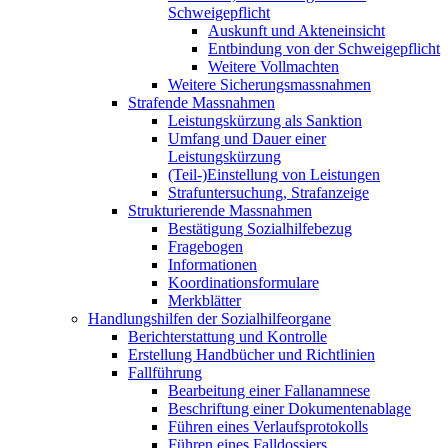
Schweigepflicht
Auskunft und Akteneinsicht
Entbindung von der Schweigepflicht
Weitere Vollmachten
Weitere Sicherungsmassnahmen
Strafende Massnahmen
Leistungskürzung als Sanktion
Umfang und Dauer einer
Leistungskürzung
(Teil-)Einstellung von Leistungen
Strafuntersuchung, Strafanzeige
Strukturierende Massnahmen
Bestätigung Sozialhilfebezug
Fragebogen
Informationen
Koordinationsformulare
Merkblätter
Handlungshilfen der Sozialhilfeorgane
Berichterstattung und Kontrolle
Erstellung Handbücher und Richtlinien
Fallführung
Bearbeitung einer Fallanamnese
Beschriftung einer Dokumentenablage
Führen eines Verlaufsprotokolls
Führen eines Falldossiers