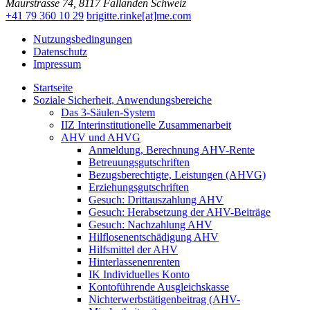
Maurstrasse 74
,
8117
Fällanden
Schweiz
+41 79 360 10 29
brigitte.rinke[at]me.com
Nutzungsbedingungen
Datenschutz
Impressum
Startseite
Soziale Sicherheit, Anwendungsbereiche
Das 3-Säulen-System
IIZ Interinstitutionelle Zusammenarbeit
AHV und AHVG
Anmeldung, Berechnung AHV-Rente
Betreuungsgutschriften
Bezugsberechtigte, Leistungen (AHVG)
Erziehungsgutschriften
Gesuch: Drittauszahlung AHV
Gesuch: Herabsetzung der AHV-Beiträge
Gesuch: Nachzahlung AHV
Hilflosenentschädigung AHV
Hilfsmittel der AHV
Hinterlassenenrenten
IK Individuelles Konto
Kontoführende Ausgleichskasse
Nichterwerbstätigenbeitrag (AHV-