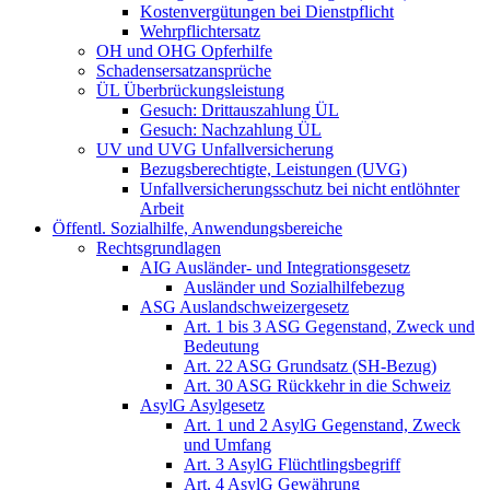
Kostenvergütungen bei Dienstpflicht
Wehrpflichtersatz
OH und OHG Opferhilfe
Schadensersatzansprüche
ÜL Überbrückungsleistung
Gesuch: Drittauszahlung ÜL
Gesuch: Nachzahlung ÜL
UV und UVG Unfallversicherung
Bezugsberechtigte, Leistungen (UVG)
Unfallversicherungsschutz bei nicht entlöhnter
Arbeit
Öffentl. Sozialhilfe, Anwendungsbereiche
Rechtsgrundlagen
AIG Ausländer- und Integrationsgesetz
Ausländer und Sozialhilfebezug
ASG Auslandschweizergesetz
Art. 1 bis 3 ASG Gegenstand, Zweck und
Bedeutung
Art. 22 ASG Grundsatz (SH-Bezug)
Art. 30 ASG Rückkehr in die Schweiz
AsylG Asylgesetz
Art. 1 und 2 AsylG Gegenstand, Zweck
und Umfang
Art. 3 AsylG Flüchtlingsbegriff
Art. 4 AsylG Gewährung