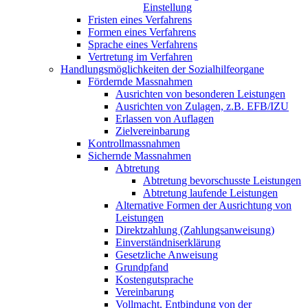
Einstellung
Fristen eines Verfahrens
Formen eines Verfahrens
Sprache eines Verfahrens
Vertretung im Verfahren
Handlungsmöglichkeiten der Sozialhilfeorgane
Fördernde Massnahmen
Ausrichten von besonderen Leistungen
Ausrichten von Zulagen, z.B. EFB/IZU
Erlassen von Auflagen
Zielvereinbarung
Kontrollmassnahmen
Sichernde Massnahmen
Abtretung
Abtretung bevorschusste Leistungen
Abtretung laufende Leistungen
Alternative Formen der Ausrichtung von
Leistungen
Direktzahlung (Zahlungsanweisung)
Einverständniserklärung
Gesetzliche Anweisung
Grundpfand
Kostengutsprache
Vereinbarung
Vollmacht, Entbindung von der