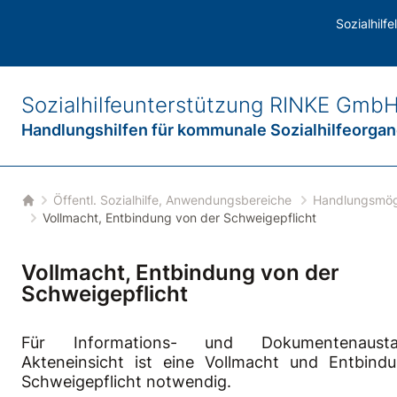
möglichkeiten der Sozialhilfeorgane
/
Sichernde Massnahmen
Sozialhilf
bmenu
Sozialhilfeunterstützung
RINKE Gmb
Handlungshilfen für
kommunale Sozialhilfeorga
Öffentl. Sozialhilfe, Anwendungsbereiche
Handlungsmögl
Startseite
Vollmacht, Entbindung von der Schweigepflicht
Vollmacht, Entbindung von der
Schweigepflicht
Für Informations- und Dokumentenaust
Akteneinsicht ist eine Vollmacht und Entbind
bmenu
Schweigepflicht notwendig.