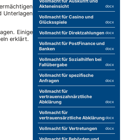
Vollmacht für Auskunft und
ermächtigen
Akteneinsicht
docx
d Unterlagen
Vollmacht für Casino und
Glücksspiele
docx
agen. Einige
Vollmacht für Direktzahlungen
docx
ln erklärt.
Vollmacht für PostFinance und
Banken
docx
Vollmacht für Sozialhilfen bei
Fallübergabe
docx
Vollmacht für spezifische
Anfragen
docx
Vollmacht für
vertrauenszahnärztliche
Abklärung
docx
Vollmacht für
vertrauensärztliche Abklärung
docx
Vollmacht für Vertretungen
docx
Vollmacht für Behörden und