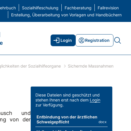
elehrbuch
Sozialhilfeschulung
Fachberatung
Fallrevision
Erstellung, Überarbeitung von Vorlagen und Handbüchern
H
Login
Registration
ne
ichkeiten der Sozialhilfeorgane
Sichernde Massnahmen
Diese Dateien sind geschützt und
stehen Ihnen erst nach dem
Login
zur Verfügung.
ausch und
Entbindung von der ärztlichen
ung von der
Schweigepflicht
docx