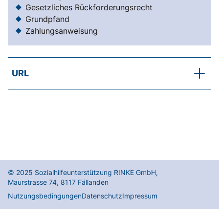
Gesetzliches Rückforderungsrecht
Grundpfand
Zahlungsanweisung
URL
SKOS-RL, Kapitel E.2.3
Sicherungsmassnahmen
© 2025
Sozialhilfeunterstützung RINKE GmbH
,
Maurstrasse 74
,
8117
Fällanden
Nutzungsbedingungen
Datenschutz
Impressum