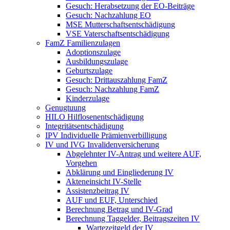
Gesuch: Herabsetzung der EO-Beiträge
Gesuch: Nachzahlung EO
MSE Mutterschaftsentschädigung
VSE Vaterschaftsentschädigung
FamZ Familienzulagen
Adoptionszulage
Ausbildungszulage
Geburtszulage
Gesuch: Drittauszahlung FamZ
Gesuch: Nachzahlung FamZ
Kinderzulage
Genugtuung
HILO Hilflosenentschädigung
Integritätsentschädigung
IPV Individuelle Prämienverbilligung
IV und IVG Invalidenversicherung
Abgelehnter IV-Antrag und weitere AUF,
Vorgehen
Abklärung und Eingliederung IV
Akteneinsicht IV-Stelle
Assistenzbeitrag IV
AUF und EUF, Unterschied
Berechnung Betrag und IV-Grad
Berechnung Taggelder, Beitragszeiten IV
Wartezeitgeld der IV