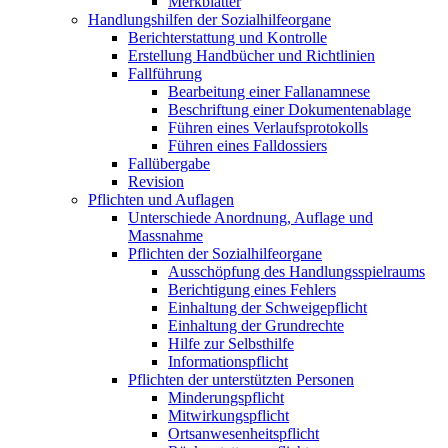
Merkblätter
Handlungshilfen der Sozialhilfeorgane
Berichterstattung und Kontrolle
Erstellung Handbücher und Richtlinien
Fallführung
Bearbeitung einer Fallanamnese
Beschriftung einer Dokumentenablage
Führen eines Verlaufsprotokolls
Führen eines Falldossiers
Fallübergabe
Revision
Pflichten und Auflagen
Unterschiede Anordnung, Auflage und
Massnahme
Pflichten der Sozialhilfeorgane
Ausschöpfung des Handlungsspielraums
Berichtigung eines Fehlers
Einhaltung der Schweigepflicht
Einhaltung der Grundrechte
Hilfe zur Selbsthilfe
Informationspflicht
Pflichten der unterstützten Personen
Minderungspflicht
Mitwirkungspflicht
Ortsanwesenheitspflicht