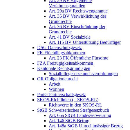
Art. 29 BV Allgemeine
Verfahrensgarantien
Art. 29a BV Rechtsweggarantie
Art. 35 BV Verwirklichung der
Grundrechte
Art. 36 BV Einschränkung der
Grundrechte
Art. 41 BV Sozialziele
Art. 115 BV Unterstützung Bedürftiger
DSG Datenschutzgesetz
FK Flüchtlingsabkommen
Art. 23 FK Öffentliche Fürsorge
FZA Freizügigkeitsabkommen
Kantonale Rechtsgrundlagen
Sozialhilfegesetze und -verordnungen
OR Obligationenrecht
Arbeit
Wohnen
PartG Partnerschaftsgesetz
SKOS-Richtlinien (= SKOS-RL)
Richtwerte in den SKOS-RL
StGB Schweizerisches Strafgesetzbuch
Art. 66a StGB Landesverweisung
Art. 146 StGB Betrug
Art. 148a StGB Unrechtmässiger Bezug