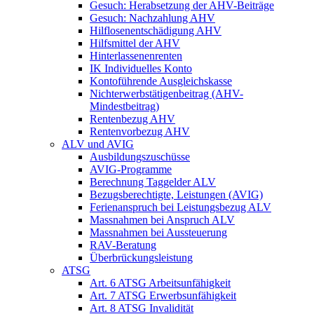
Gesuch: Herabsetzung der AHV-Beiträge
Gesuch: Nachzahlung AHV
Hilflosenentschädigung AHV
Hilfsmittel der AHV
Hinterlassenenrenten
IK Individuelles Konto
Kontoführende Ausgleichskasse
Nichterwerbstätigenbeitrag (AHV-
Mindestbeitrag)
Rentenbezug AHV
Rentenvorbezug AHV
ALV und AVIG
Ausbildungszuschüsse
AVIG-Programme
Berechnung Taggelder ALV
Bezugsberechtigte, Leistungen (AVIG)
Ferienanspruch bei Leistungsbezug ALV
Massnahmen bei Anspruch ALV
Massnahmen bei Aussteuerung
RAV-Beratung
Überbrückungsleistung
ATSG
Art. 6 ATSG Arbeitsunfähigkeit
Art. 7 ATSG Erwerbsunfähigkeit
Art. 8 ATSG Invalidität