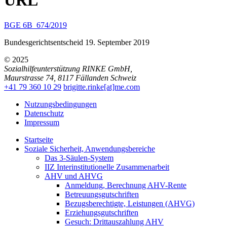
URL
BGE 6B_674/2019
Bundesgerichtsentscheid 19. September 2019
© 2025
Sozialhilfeunterstützung RINKE GmbH
,
Maurstrasse 74
,
8117
Fällanden
Schweiz
+41 79 360 10 29
brigitte.rinke[at]me.com
Nutzungsbedingungen
Datenschutz
Impressum
Startseite
Soziale Sicherheit, Anwendungsbereiche
Das 3-Säulen-System
IIZ Interinstitutionelle Zusammenarbeit
AHV und AHVG
Anmeldung, Berechnung AHV-Rente
Betreuungsgutschriften
Bezugsberechtigte, Leistungen (AHVG)
Erziehungsgutschriften
Gesuch: Drittauszahlung AHV