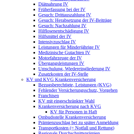
Diätnahrung IV
Früherfassung bei der IV
Gesuch: Drittauszahlung IV
Gesuch: Herabsetzung der IV-Beiträge
Gesuch: Nachzahlung IV
Hilflosenentschädigung IV
Hilfsmittel der IV
Intensivzuschlag IV
Leistungen für Minderjährige IV
Medizinische Gutachten IV
Motorfahrzeuge der IV
Übergangsleistungen IV
Umschulung, Wiedereingliederung IV
Zusatzkosten der IV-Stelle
KV und KVG Krankenversicherung
Bezugsberechtigte, Leistungen (KVG)
Fehlender Versicherungsschutz, Vorgehen
Franchisen
KV mit eingeschränkter Wahl
Krankenversicherung nach KVG
KV für Personen in Haft
Ombudsstelle Krankenversicherung
Prämienzuschlag bei zu später Anmeldung
Transportkosten (= Notfall und Rettung)
Regionale Durchschnittsprämien