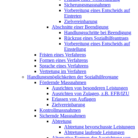
Sicherungsmassnahmen
Vorbereitung eines Entscheids auf
Eintreten
Zielvereinbarung
Abschnitte einer Beendigung
Handlungsschritte bei Beendigung
Rückzug eines Sozialhilfeantrags
Vorbereitung eines Entscheids auf
Einstellung
Fristen eines Verfahrens
Formen eines Verfahrens
Sprache eines Verfahrens
Vertretung im Verfahren
Handlungsmöglichkeiten der Sozialhilfeorgane
Fördernde Massnahmen
Ausrichten von besonderen Leistungen
Ausrichten von Zulagen, z.B. EFB/IZU
Erlassen von Auflagen
Zielvereinbarung
Kontrollmassnahmen
Sichernde Massnahmen
Abtretung
Abtretung bevorschusste Leistungen
Abtretung laufende Leistungen
Alternative Formen der Ausrichtung von