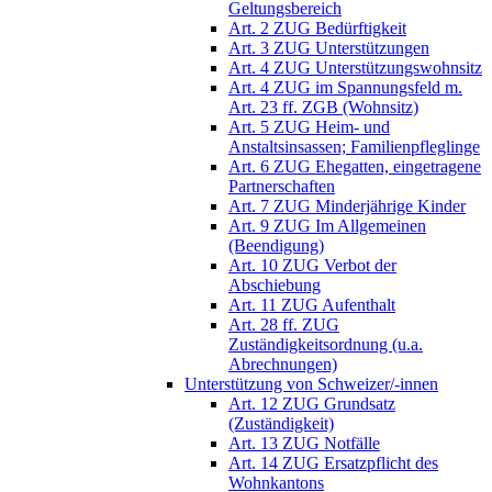
Geltungsbereich
Art. 2 ZUG Bedürftigkeit
Art. 3 ZUG Unterstützungen
Art. 4 ZUG Unterstützungswohnsitz
Art. 4 ZUG im Spannungsfeld m.
Art. 23 ff. ZGB (Wohnsitz)
Art. 5 ZUG Heim- und
Anstaltsinsassen; Familienpfleglinge
Art. 6 ZUG Ehegatten, eingetragene
Partnerschaften
Art. 7 ZUG Minderjährige Kinder
Art. 9 ZUG Im Allgemeinen
(Beendigung)
Art. 10 ZUG Verbot der
Abschiebung
Art. 11 ZUG Aufenthalt
Art. 28 ff. ZUG
Zuständigkeitsordnung (u.a.
Abrechnungen)
Unterstützung von Schweizer/-innen
Art. 12 ZUG Grundsatz
(Zuständigkeit)
Art. 13 ZUG Notfälle
Art. 14 ZUG Ersatzpflicht des
Wohnkantons