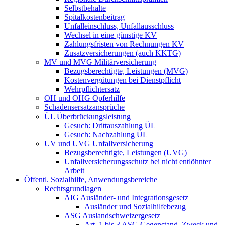
Selbstbehalte
Spitalkostenbeitrag
Unfalleinschluss, Unfallausschluss
Wechsel in eine günstige KV
Zahlungsfristen von Rechnungen KV
Zusatzversicherungen (auch KKTG)
MV und MVG Militärversicherung
Bezugsberechtigte, Leistungen (MVG)
Kostenvergütungen bei Dienstpflicht
Wehrpflichtersatz
OH und OHG Opferhilfe
Schadensersatzansprüche
ÜL Überbrückungsleistung
Gesuch: Drittauszahlung ÜL
Gesuch: Nachzahlung ÜL
UV und UVG Unfallversicherung
Bezugsberechtigte, Leistungen (UVG)
Unfallversicherungsschutz bei nicht entlöhnter
Arbeit
Öffentl. Sozialhilfe, Anwendungsbereiche
Rechtsgrundlagen
AIG Ausländer- und Integrationsgesetz
Ausländer und Sozialhilfebezug
ASG Auslandschweizergesetz
Art. 1 bis 3 ASG Gegenstand, Zweck und