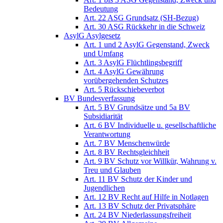
Bedeutung
Art. 22 ASG Grundsatz (SH-Bezug)
Art. 30 ASG Rückkehr in die Schweiz
AsylG Asylgesetz
Art. 1 und 2 AsylG Gegenstand, Zweck
und Umfang
Art. 3 AsylG Flüchtlingsbegriff
Art. 4 AsylG Gewährung
vorübergehenden Schutzes
Art. 5 Rückschiebeverbot
BV Bundesverfassung
Art. 5 BV Grundsätze und 5a BV
Subsidiarität
Art. 6 BV Individuelle u. gesellschaftliche
Verantwortung
Art. 7 BV Menschenwürde
Art. 8 BV Rechtsgleichheit
Art. 9 BV Schutz vor Willkür, Wahrung v.
Treu und Glauben
Art. 11 BV Schutz der Kinder und
Jugendlichen
Art. 12 BV Recht auf Hilfe in Notlagen
Art. 13 BV Schutz der Privatsphäre
Art. 24 BV Niederlassungsfreiheit