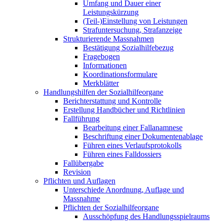
Umfang und Dauer einer
Leistungskürzung
(Teil-)Einstellung von Leistungen
Strafuntersuchung, Strafanzeige
Strukturierende Massnahmen
Bestätigung Sozialhilfebezug
Fragebogen
Informationen
Koordinationsformulare
Merkblätter
Handlungshilfen der Sozialhilfeorgane
Berichterstattung und Kontrolle
Erstellung Handbücher und Richtlinien
Fallführung
Bearbeitung einer Fallanamnese
Beschriftung einer Dokumentenablage
Führen eines Verlaufsprotokolls
Führen eines Falldossiers
Fallübergabe
Revision
Pflichten und Auflagen
Unterschiede Anordnung, Auflage und
Massnahme
Pflichten der Sozialhilfeorgane
Ausschöpfung des Handlungsspielraums