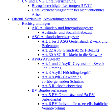
UV und UVG Unfallversicherung
Bezugsberechtigte, Leistungen (UVG)
Unfallversicherungsschutz bei nicht entlöhnter
Arbeit
Öffentl. Sozialhilfe, Anwendungsbereiche
Rechtsgrundlagen
AIG Ausländer- und Integrationsgesetz
Ausländer und Sozialhilfebezug
ASG Auslandschweizergesetz
Art. 1 bis 3 ASG Gegenstand, Zweck und
Bedeutung
Art. 22 ASG Grundsatz (SH-Bezug)
Art. 30 ASG Rückkehr in die Schweiz
AsylG Asylgesetz
Art. 1 und 2 AsylG Gegenstand, Zweck
und Umfang
Art. 3 AsylG Flüchtlingsbegriff
Art. 4 AsylG Gewährung
vorübergehenden Schutzes
Art. 5 Rückschiebeverbot
BV Bundesverfassung
Art. 5 BV Grundsätze und 5a BV
Subsidiarität
Art. 6 BV Individuelle u. gesellschaftliche
Verantwortung