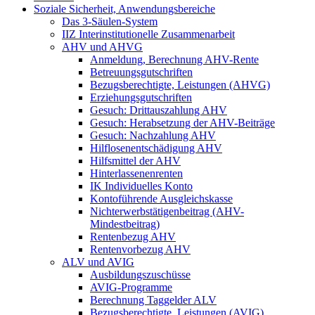
Soziale Sicherheit, Anwendungsbereiche
Das 3-Säulen-System
IIZ Interinstitutionelle Zusammenarbeit
AHV und AHVG
Anmeldung, Berechnung AHV-Rente
Betreuungsgutschriften
Bezugsberechtigte, Leistungen (AHVG)
Erziehungsgutschriften
Gesuch: Drittauszahlung AHV
Gesuch: Herabsetzung der AHV-Beiträge
Gesuch: Nachzahlung AHV
Hilflosenentschädigung AHV
Hilfsmittel der AHV
Hinterlassenenrenten
IK Individuelles Konto
Kontoführende Ausgleichskasse
Nichterwerbstätigenbeitrag (AHV-
Mindestbeitrag)
Rentenbezug AHV
Rentenvorbezug AHV
ALV und AVIG
Ausbildungszuschüsse
AVIG-Programme
Berechnung Taggelder ALV
Bezugsberechtigte, Leistungen (AVIG)