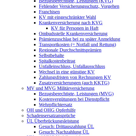
Bezugsberechtigte, Leistungen (KVG)
Fehlender Versicherungsschutz, Vorgehen
Franchisen
KV mit eingeschränkter Wahl
Krankenversicherung nach KVG
KV für Personen in Haft
Ombudsstelle Krankenversicherung
Prämienzuschlag bei zu später Anmeldung
Transportkosten (= Notfall und Rettung)
Regionale Durchschnittsprämien
Selbstbehalte
Spitalkostenbeitrag
Unfalleinschluss, Unfallausschluss
Wechsel in eine günstige KV
Zahlungsfristen von Rechnungen KV
Zusatzversicherungen (auch KKTG)
MV und MVG Militärversicherung
Bezugsberechtigte, Leistungen (MVG)
Kostenvergütungen bei Dienstpflicht
Wehrpflichtersatz
OH und OHG Opferhilfe
Schadensersatzansprüche
ÜL Überbrückungsleistung
Gesuch: Drittauszahlung ÜL
Gesuch: Nachzahlung ÜL