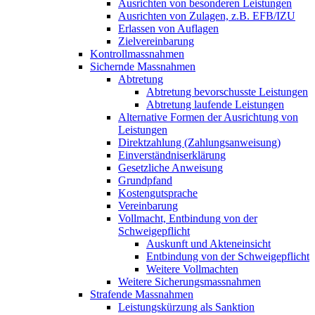
Ausrichten von besonderen Leistungen
Ausrichten von Zulagen, z.B. EFB/IZU
Erlassen von Auflagen
Zielvereinbarung
Kontrollmassnahmen
Sichernde Massnahmen
Abtretung
Abtretung bevorschusste Leistungen
Abtretung laufende Leistungen
Alternative Formen der Ausrichtung von
Leistungen
Direktzahlung (Zahlungsanweisung)
Einverständniserklärung
Gesetzliche Anweisung
Grundpfand
Kostengutsprache
Vereinbarung
Vollmacht, Entbindung von der
Schweigepflicht
Auskunft und Akteneinsicht
Entbindung von der Schweigepflicht
Weitere Vollmachten
Weitere Sicherungsmassnahmen
Strafende Massnahmen
Leistungskürzung als Sanktion