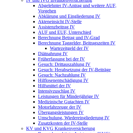
IV und IVG Invalidenversicherung
Abgelehnter IV-Antrag und weitere AUF,
Vorgehen
Abklärung und Eingliederung IV
Akteneinsicht IV-Stelle
Assistenzbeitrag IV
AUF und EUF, Unterschied
Berechnung Betrag und IV-Grad
Berechnung Taggelder, Beitragszeiten IV
Wartezeitgeld der IV
Diätnahrung IV
Früherfassung bei der IV
Gesuch: Drittauszahlung IV
Gesuch: Herabsetzung der IV-Beiträge
Gesuch: Nachzahlung IV
Hilflosenentschädigung IV
Hilfsmittel der IV
Intensivzuschlag IV
Leistungen für Minderjährige IV
Medizinische Gutachten IV
Motorfahrzeuge der IV
Übergangsleistungen IV
Umschulung, Wiedereingliederung IV
Zusatzkosten der IV-Stelle
KV und KVG Krankenversicherung