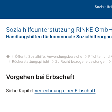
 und Auflagen
/
Pflichten der unterstützten Personen
/
Rückerstattun
Sozialhilf
Sozialhilfeunterstützung
RINKE Gmb
Handlungshilfen für
kommunale Sozialhilfeorga
Öffentl. Sozialhilfe, Anwendungsbereiche
Pflichten und 
Startseite
Rückerstattungspflicht
Zu Recht bezogene Leistungen
Vorgehen bei Erbschaft
Siehe Kapitel
Verrechnung einer Erbschaft